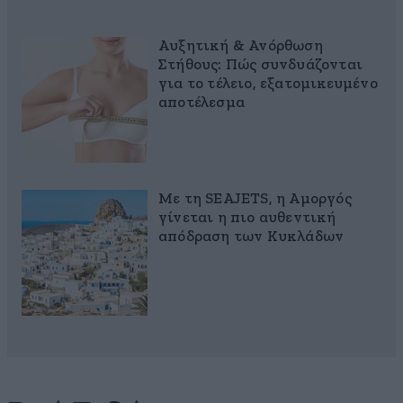
Αυξητική & Ανόρθωση
Στήθους: Πώς συνδυάζονται
για το τέλειο, εξατομικευμένο
αποτέλεσμα
Με τη SEAJETS, η Αμοργός
γίνεται η πιο αυθεντική
απόδραση των Κυκλάδων