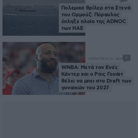
Πολεμικό θρίλερ στα Στενά
του Ορμούζ: Πύραυλος
έπληξε πλοίο της ADNOC
των ΗΑΕ
3
ΑΘΛΗΤΙΚΑ
1 ω. πριν
WNBA: Μετά τον Ενές
Κάντερ και ο Ρόις Γουάιτ
θέλει να μπει στο Draft των
γυναικών του 2027