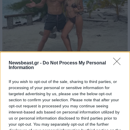
LIFESTYLE
08·08·2026 11:32
Newsbeast.gr -
Do Not Process My Personal
Αθηνά Οικονομάκου – Μπρούνο Τσερέλα: Ο
Information
μήνας του μέλιτος συνεχίζεται – Από τη
Moorea στα ονειρικά Μπόρα Μπόρα
If you wish to opt-out of the sale, sharing to third parties, or
processing of your personal or sensitive information for
targeted advertising by us, please use the below opt-out
section to confirm your selection. Please note that after your
opt-out request is processed you may continue seeing
interest-based ads based on personal information utilized by
us or personal information disclosed to third parties prior to
your opt-out. You may separately opt-out of the further