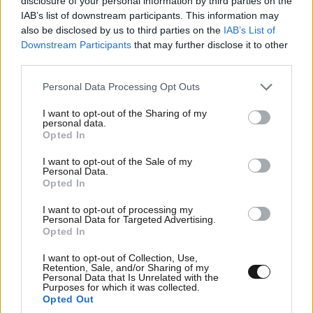
disclosure of your personal information by third parties on the
IAB’s list of downstream participants. This information may
also be disclosed by us to third parties on the
IAB’s List of
Downstream Participants
that may further disclose it to other
third parties.
Please note that this website/app uses one or more Google
Personal Data Processing Opt Outs
services and may gather and store information including but
ΟΙΚΟΝΟΜΙΑ
2 ω. πριν
not limited to your visit or usage behaviour. You may click to
I want to opt-out of the Sharing of my
personal data.
Ποιοι φορολογούμενοι θα λάβουν email ή
grant or deny consent to Google and its third-party tags to
Opted In
τηλεφώνημα από την ΑΑΔΕ για φορολογικές
use your data for below specified purposes in below Google
consent section.
εκκρεμότητες
I want to opt-out of the Sale of my
Personal Data.
Opted In
I want to opt-out of processing my
Personal Data for Targeted Advertising.
Opted In
I want to opt-out of Collection, Use,
Retention, Sale, and/or Sharing of my
Personal Data that Is Unrelated with the
Purposes for which it was collected.
Opted Out