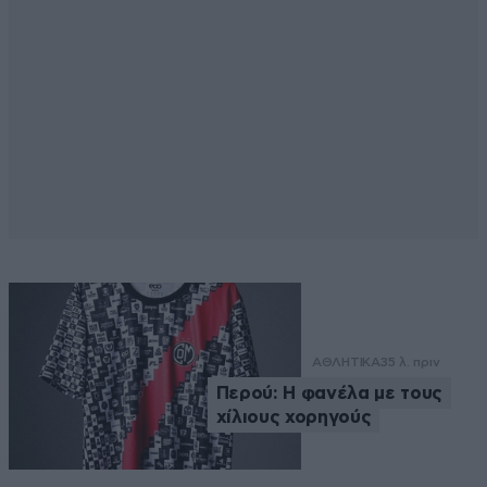
ΑΘΛΗΤΙΚΑ
35 λ. πριν
Περού: Η φανέλα με τους
χίλιους χορηγούς