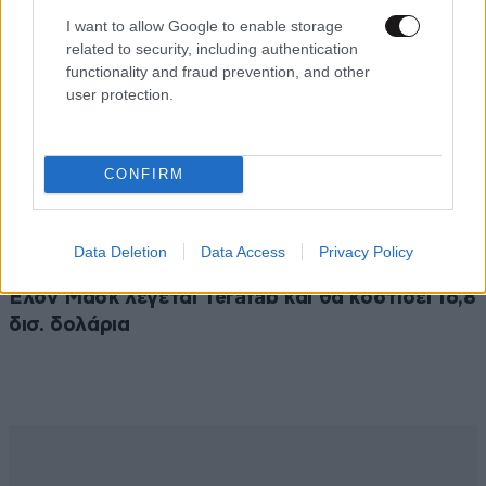
I want to allow Google to enable storage
related to security, including authentication
functionality and fraud prevention, and other
user protection.
CONFIRM
ΚΟΣΜΟΣ
07·08·2026 23:03
Data Deletion
Data Access
Privacy Policy
Το φαραωνικών διαστάσεων κτίριο που χτίζει ο
Έλον Μασκ λέγεται Terafab και θα κοστίσει 16,8
δισ. δολάρια