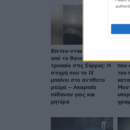
authenti
Βίντεο-ντοκουμέντο
Εξελ
από το θανατηφόρο
υπόθ
τροχαίο στις Σέρρες: Η
που 
στιγμή που το ΙΧ
του 
μπαίνει στο αντίθετο
κατα
ρεύμα – Ακαριαία
Μυστ
πέθαναν γιος και
υπερ
μητέρα
γρα