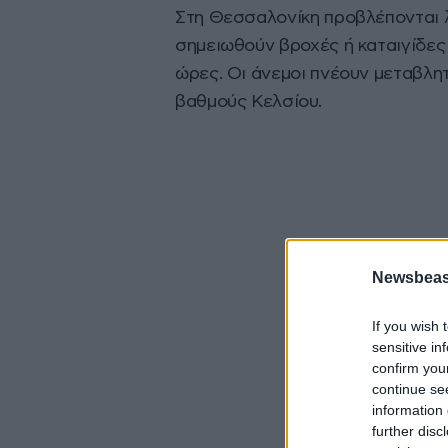
Στη Θεσσαλονίκη προβλέπονται λ
σημειωθούν βροχές ή καταιγίδες
ώρες. Οι άνεμοι πνέουν μεταβλη
βαθμούς Κελσίου.
Newsbeast
If you wish 
sensitive in
confirm you
continue se
information 
further disc