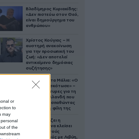
Βλαδίμηρος Κυριακίδης:
«Δεν πιστεύω στον Θεό,
είναι δημιούργημα του
ανθρώπου»
Χρίστος Κούγιας – Η
αυστηρή ανακοίνωση
για την προσωπική του
ζωή: «Δεν αποτελεί
αντικείμενο δημόσιας
συζήτησης»
Τραγωδία στα Μάλια: «Ο
πανικός τη σκότωσε» –
Τι λένε μάρτυρες για τη
42χρονη Ολλανδή που
sonal or
πνίγηκε προσπαθώντας
ection to
να σώσει τη φίλη της
ou may
 personal
Πώς σχεδιάζει η
κυβέρνηση να κλείσει
out of the
τους ανοιχτούς
 downstream
λογαριασμούς με Λιβύη,