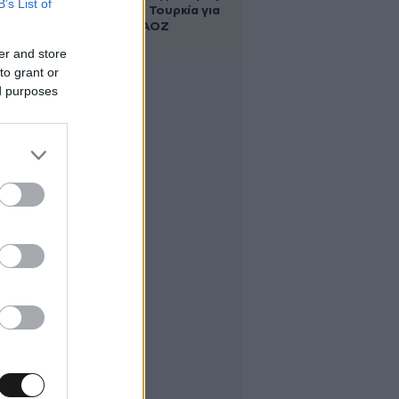
B’s List of
Αλβανία και Τουρκία για
τη χάραξη ΑΟΖ
er and store
to grant or
ed purposes