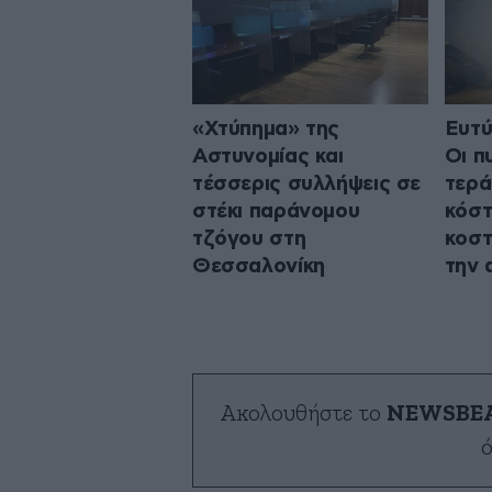
«Χτύπημα» της
Ευτύ
Αστυνομίας και
Οι π
τέσσερις συλλήψεις σε
τερά
στέκι παράνομου
κόστ
τζόγου στη
κοστ
Θεσσαλονίκη
την 
Ακολουθήστε το
NEWSBE
ό