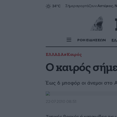
Αστέριος, Ν
Σήμερα
γιορτάζουν:
ΡΟΗ ΕΙΔΗΣΕΩΝ
ΕΛ
ΕΛΛΑΔΑ
#Καιρός
Ο καιρός σήμ
Έως 6 μποφόρ οι άνεμοι στο Α
22·07·2010 08:51