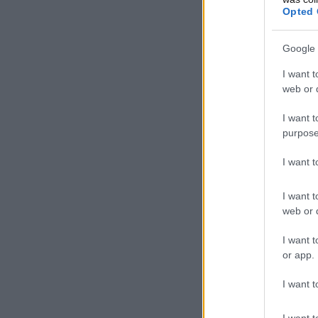
Opted 
Google 
I want t
web or d
I want t
purpose
I want 
I want t
web or d
I want t
or app.
I want t
I want t