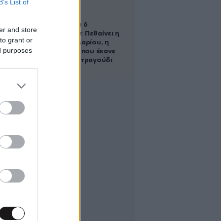
B’s List of
ψυχιατρείο
Σαν σήμερα 6
er and store
Αυγούστου: Πεθαίνει η
to grant or
Ρίτα Σακελλαρίου, η
ed purposes
λαϊκή ντίβα που έκανε
τη ζωή της τραγούδι