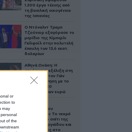
Σαριδάκη αφαίρεσαν
1.300 έργα τέχνης από
τη βασιλική οικογένεια
της Ισπανίας
Ο Ντόναλντ Τραμπ
Τζούνιορ εξαγόρασε το
μερίδιο της Κίμπερλι
Γκίλφοϊλ στην πολυτελή
έπαυλη των 13,6 εκατ.
δολαρίων
Αθηνά Ωνάση: Η
απρόσμενη εξέλιξη στη
διαμάχη με τον Γιάν
Τοπς – Η κίνηση με το
άλογο των 10
εκατομμυρίων ευρώ
sonal or
ection to
Ο Στράτος
ou may
Τζώρτζογλου
αποκαλύπτει: Το νεκρό
 personal
έμβρυο στο σπίτι της
out of the
Μαρίας Γεωργιάδου και
 downstream
ο εγκλεισμός στο