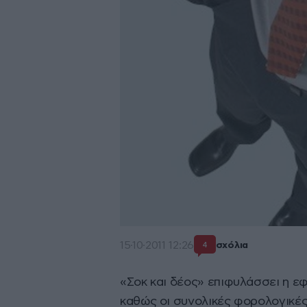
15·10·2011 12:26
σχόλια
4
«Σοκ και δέος» επιφυλάσσει η εφ
καθώς οι συνολικές φορολογικές