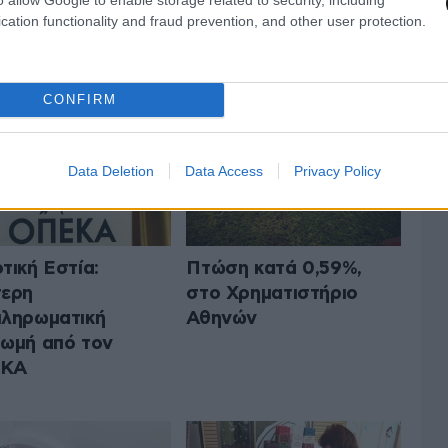
cation functionality and fraud prevention, and other user protection.
 ΤΗΝ ΟΙΚΟΝΟΜΙΑ
ΟΛΑ ΤΑ ΑΡΘΡΑ
CONFIRM
Data Deletion
Data Access
Privacy Policy
τική Εστία:
Πτώση κατά 0,59%,
τερη
στο Χρηματιστήριο
ληρωματική
Αθηνών
ωμή από τον
ΚΑ