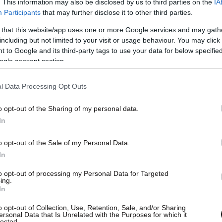
. This information may also be disclosed by us to third parties on the
IA
ουν, μεταξύ άλλων, ότι :
Participants
that may further disclose it to other third parties.
εισοδήματος μειώνεται κατά 58,3% ή κατά 7000
 that this website/app uses one or more Google services and may gath
ρώ.
including but not limited to your visit or usage behaviour. You may click 
λογικής κλίμακας μειώνονται από 10 σε 8.
 to Google and its third-party tags to use your data for below specifi
 εισοδήματος που ισχύουν για τους
ogle consent section.
μενα τέκνα αυξάνονται εάν έχουν 1 ή δύο
l Data Processing Opt Outs
ν από 3 και πάνω.
δαπάνες δεν θα γίνονται πλέον από το εισόδημα,
o opt-out of the Sharing of my personal data.
ο που αναλογεί στο εισόδημα.
In
o opt-out of the Sale of my Personal Data.
In
to opt-out of processing my Personal Data for Targeted
ing.
In
o opt-out of Collection, Use, Retention, Sale, and/or Sharing
ersonal Data that Is Unrelated with the Purposes for which it
lected.