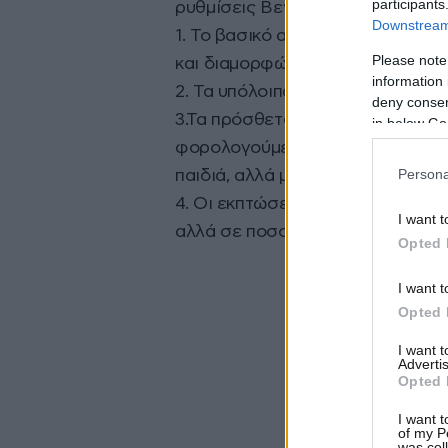
participants
ρυθμίσεις Βενιζέλου που προβλέπ
Downstream 
1. Το βασικό αφορολόγητο όριο 
Please note
και διαμορφώνεται στις 5.000 ευ
information 
2. Τα υπόλοιπα κλιμάκια της φορο
deny consent
3.Τα πρόσθετα αφορολόγητα όρια
in below Go
φορολογούμενους με προστατευό
Persona
παιδιά, αλλά μειώνονται εάν έχου
4. Οι εκπτώσεις για προσωπικές 
I want t
αλλά σε ποσοστό 10% από το φόρ
Opted 
I want t
Opted 
I want 
Advertis
Opted 
I want t
of my P
was col