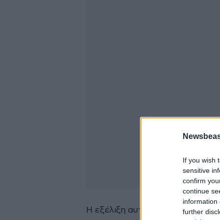
Newsbeast
If you wish 
sensitive in
confirm you
continue se
information 
Η εξέλιξη αυτή θα συμβεί επειδή
further disc