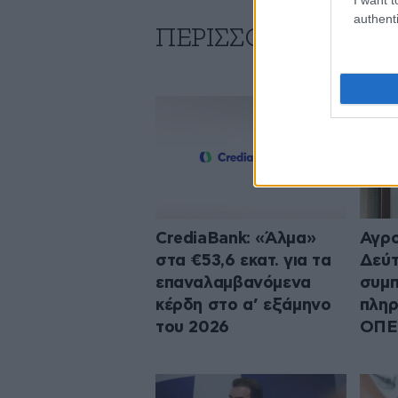
authenti
ΠΕΡΙΣΣΟΤΕΡΑ ΑΠΟ
CrediaBank: «Άλμα»
Αγρο
στα €53,6 εκατ. για τα
Δεύ
επαναλαμβανόμενα
συμπ
κέρδη στο α’ εξάμηνο
πληρ
του 2026
ΟΠΕ