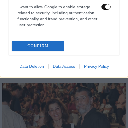
I want to allow Google to enable storage
related to security, including authentication
functionality and fraud prevention, and other
katerina
07·09·2012 13:48
user protection.
αλλο τι θα δουμε!
Απαντήστε
4
0
CONFIRM
Data Deletion
Data Access
Privacy Policy
TRENDING