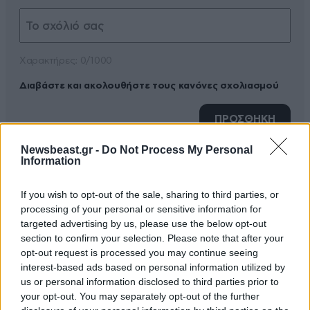
Xαρακτήρες: 0/1000
Διαβάστε και ακολουθήστε τους κανόνες σχολιασμού
ΠΡΟΣΘΗΚΗ
Newsbeast.gr -
Do Not Process My Personal
Information
Vito
10·09·2012 16:36
If you wish to opt-out of the sale, sharing to third parties, or
processing of your personal or sensitive information for
αυτό είναι το λιγότερο . κάποτε είχα δει που βάζαν
targeted advertising by us, please use the below opt-out
γατάκια μέσα σε βάζα και βγαίναν πεντάγωνα και
section to confirm your selection. Please note that after your
opt-out request is processed you may continue seeing
εξάγωνα και πωλούνται ως διακοσμητικά ! για
interest-based ads based on personal information utilized by
ζωντανά γατιά μιλάω . και τα τάιζαν με σύριγγες !
us or personal information disclosed to third parties prior to
your opt-out. You may separately opt-out of the further
Απαντήστε
0
0