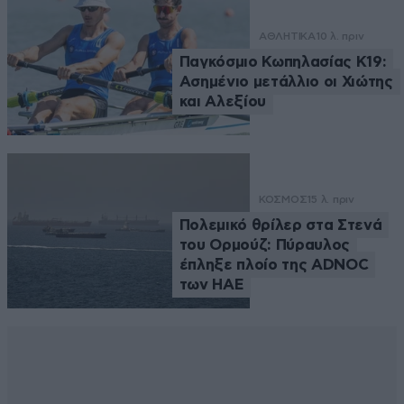
ΑΘΛΗΤΙΚΑ
10 λ. πριν
Παγκόσμιο Κωπηλασίας Κ19:
Ασημένιο μετάλλιο οι Χιώτης
και Αλεξίου
ΚΟΣΜΟΣ
15 λ. πριν
Πολεμικό θρίλερ στα Στενά
του Ορμούζ: Πύραυλος
έπληξε πλοίο της ADNOC
των ΗΑΕ