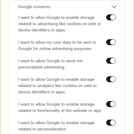
Απαντήστε
3
0
Google consents
I want to allow Google to enable storage
related to advertising like cookies on web or
device identifiers in apps.
Niky
08·09·2012 14:50
I want to allow my user data to be sent to
Όσο υπάρχουν θύματα που θα πληρώνουν θα
Google for online advertising purposes.
βλέπουμε πολλά τέτοια και χειρότερα
I want to allow Google to send me
Απαντήστε
2
0
personalized advertising.
I want to allow Google to enable storage
related to analytics like cookies on web or
device identifiers in apps.
grgrgr
07·09·2012 15:34
I want to allow Google to enable storage
εγώ θέλω να φτιάξω με σχήμα του παλιού μου
related to functionality of the website or app.
αφεντικού!!! ..... για ευνόητους λόγους!
I want to allow Google to enable storage
Απαντήστε
7
1
related to personalization.