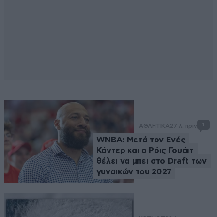
1
ΑΘΛΗΤΙΚΑ
27 λ. πριν
WNBA: Μετά τον Ενές
Κάντερ και ο Ρόις Γουάιτ
θέλει να μπει στο Draft των
γυναικών του 2027