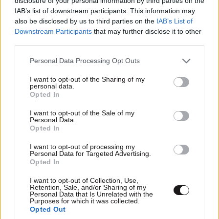
disclosure of your personal information by third parties on the
IAB’s list of downstream participants. This information may
also be disclosed by us to third parties on the
IAB’s List of
Downstream Participants
that may further disclose it to other
third parties.
Please note that this website/app uses one or more Google
Personal Data Processing Opt Outs
services and may gather and store information including but
not limited to your visit or usage behaviour. You may click to
I want to opt-out of the Sharing of my
personal data.
grant or deny consent to Google and its third-party tags to
Opted In
use your data for below specified purposes in below Google
consent section.
I want to opt-out of the Sale of my
Personal Data.
Opted In
I want to opt-out of processing my
Personal Data for Targeted Advertising.
Opted In
I want to opt-out of Collection, Use,
Κατερινα
09·09·2012 09:31
Retention, Sale, and/or Sharing of my
Personal Data that Is Unrelated with the
Purposes for which it was collected.
ανοησιες, ολα για το χρημα
Opted Out