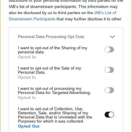
disclosure of your personal information by third parties on the
ανεπτυγμένη νοητική μπορεί να έχει ένα πλάσμα
IAB’s list of downstream participants. This information may
δεν σημαίνει ότι μπορεί και να συνεργαστεί με
also be disclosed by us to third parties on the
IAB’s List of
τον άνθρωπο. Παρακολουθώ αυτά που γράφεις
Downstream Participants
that may further disclose it to other
και βλέπω οι γνώσεις σου είναι πολύ καλές, άλλα
third parties.
δεν ξέρω εάν και πόσο έχεις την εμπειρία η
Please note that this website/app uses one or more Google
Personal Data Processing Opt Outs
έχεις ασχοληθεί με το να παρακολουθήσεις από
services and may gather and store information including but
κοντά την συμπεριφορά διαφόρων πλασμάτων
not limited to your visit or usage behaviour. You may click to
I want to opt-out of the Sharing of my
του υγρού στοιχείου. Βέβαια και σε μένα μου
personal data.
grant or deny consent to Google and its third-party tags to
Opted In
φαίνεται περίεργο όλο αυτό το βίντεο, αλλά η
use your data for below specified purposes in below Google
συμπεριφορά του χταποδιού δεν νομίζω να είναι
consent section.
I want to opt-out of the Sale of my
‘προϊόν’ εκπαίδευσης.
Personal Data.
Opted In
Απαντήστε
3
0
I want to opt-out of processing my
Personal Data for Targeted Advertising.
Opted In
ineth
26·11·2011 00:37
I want to opt-out of Collection, Use,
Retention, Sale, and/or Sharing of my
Και όμως, για να εντυπωσιάζουν παιδιά
Personal Data that Is Unrelated with the
κυρίως σε ενυδρεία εκπαιδεύουν χταπόδια
Purposes for which it was collected.
Opted Out
να κάνουν διάφορα κόλπα όπως το να