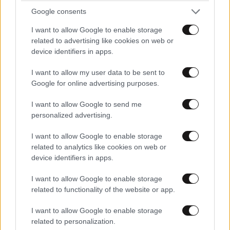
ξεβιδώνουν βάζα για να φτάσουν σε
Google consents
τροφη κλπ.
I want to allow Google to enable storage
Απαντήστε
2
0
related to advertising like cookies on web or
device identifiers in apps.
salem
26·11·2011 12:32
I want to allow my user data to be sent to
Google for online advertising purposes.
Είναι κάτι το οποίο το έχω δει και εγώ,
άλλα στην προκειμένη περίπτωση
I want to allow Google to send me
πρόκειται για χταπόδι μέσα σε
personalized advertising.
ενυδρείο, άρα ελεγχόμενος χώρος. Στο
I want to allow Google to enable storage
συγκεκριμένο βίντεο όμως πρόκειται
related to analytics like cookies on web or
για πραγματικό γρίφο. Τέλος πάντων
device identifiers in apps.
όσο και να μακρηγορούμε πάντα ο
κόσμος των ζώων θα κρύβει άγνωστες
I want to allow Google to enable storage
πλευρές της γνώσης. Εδώ ακόμα δε
related to functionality of the website or app.
μπορούμε να μελετήσουμε την
I want to allow Google to enable storage
ανθρώπινη συμπεριφορά πόσο δε των
related to personalization.
ζώων.