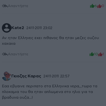
Απαντήστε
6
0
Kate2
24·11·2011 23:02
Αν ηταν Ελληνες εκει πιθανος θα ηταν μεζες ουζου
χαχαχα
Απαντήστε
10
1
Γκιοζης Καρας
24·11·2011 22:57
Εαα εβγαινε περιπατο στα Ελληνικα νερα,,,,τωρα τα
πλοκαμια του θα ηταν απλωμενα στο ηλιο για τα
βραδυνα ουζα...!