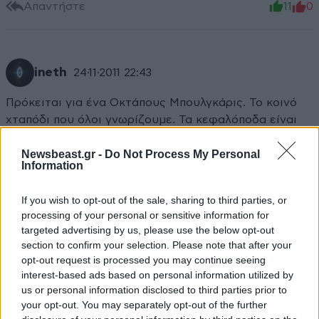
Απαντήστε
11
0
ineth
24·11·2011 22:43
Πρόκειται για ένα Οκτάπους Μπουλγκάρις. Το κοινό
χταπόδι που όλοι γνωρίζουμε. Τα κεφαλόποδα είναι
εξίσου έξυπνα με έναν οικόσιτο σκύλο και μπορεί
Newsbeast.gr -
Do Not Process My Personal
απλά να το έχουν εκπαιδέυσει να το κάνει αυτό. Πολύ
Information
όμορφες εικόνες όμως.
If you wish to opt-out of the sale, sharing to third parties, or
Απαντήστε
8
2
processing of your personal or sensitive information for
targeted advertising by us, please use the below opt-out
salem
25·11·2011 11:25
section to confirm your selection. Please note that after your
opt-out request is processed you may continue seeing
…χμμμ, αρκετά οξύμωρο μου φαίνεται αυτό, το
interest-based ads based on personal information utilized by
να καταφέρει κάποιος και να ασχοληθεί με
us or personal information disclosed to third parties prior to
your opt-out. You may separately opt-out of the further
σκοπό να εκπαιδεύσει ένα χταπόδι. Όσο και