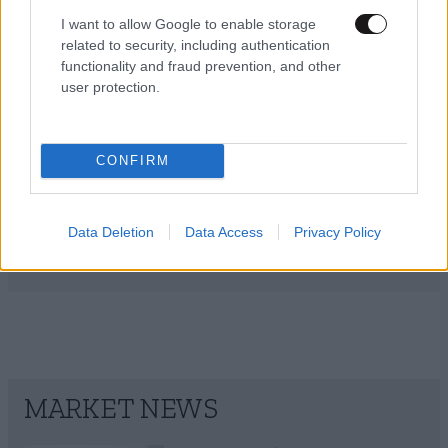
ΕΛΛΑΔΑ
09·08·2026 00:36
Σοκάρει η περιγραφή της γυναίκας που κράτησε
I want to allow Google to enable storage
related to security, including authentication
μέσα στο αεροπλάνο της Ryanair τον 61χρονο
functionality and fraud prevention, and other
Σέρβο: «Όλα έγιναν σε κλάσματα
user protection.
δευτερολέπτου»
CONFIRM
Data Deletion
Data Access
Privacy Policy
MARKET NEWS