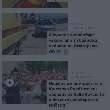
ΕΛΛΑΔΑ
09·08·2026 02:00
43χρονος ανασύρθηκε
νεκρός από τη θάλασσα
ανάμεσα σε Αγκίστρι και
Αίγινα
LIFESTYLE
09·08·2026 01:42
Νόμιζαν ότι παντρεύεται ο
Κριστιάνο Ρονάλντο και
όρμησαν σε Rolls-Royce: Το
απίστευτο μπέρδεμα στη
Μαδέρα