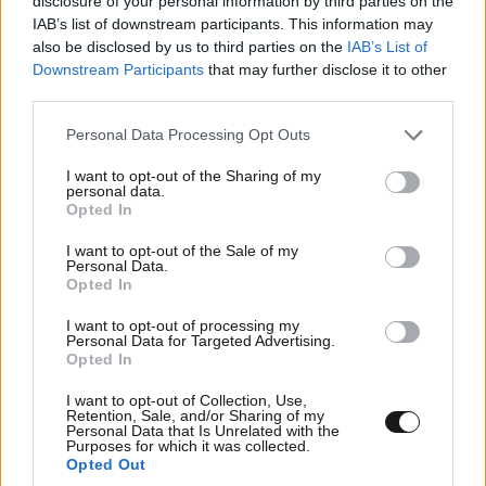
disclosure of your personal information by third parties on the
IAB’s list of downstream participants. This information may
also be disclosed by us to third parties on the
IAB’s List of
Downstream Participants
that may further disclose it to other
ΚΟΣΜΟΣ
09·08·2026 01:24
third parties.
Αναστασία Ισαάκ: «Πριν καν γεννηθώ, μου
Please note that this website/app uses one or more Google
στέρησαν την αγκαλιά του πατέρα μου» – Ρίγη
Personal Data Processing Opt Outs
services and may gather and store information including but
συγκίνησης στο Παραλίμνι Κύπρου
not limited to your visit or usage behaviour. You may click to
I want to opt-out of the Sharing of my
personal data.
grant or deny consent to Google and its third-party tags to
Opted In
use your data for below specified purposes in below Google
consent section.
I want to opt-out of the Sale of my
Personal Data.
Opted In
I want to opt-out of processing my
Personal Data for Targeted Advertising.
Opted In
I want to opt-out of Collection, Use,
Retention, Sale, and/or Sharing of my
Personal Data that Is Unrelated with the
Purposes for which it was collected.
Opted Out