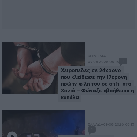
ΚΟΙΝΩΝΙΑ
1
09·08·2026 00:18
Χειροπέδες σε 24χρονο
που κλείδωσε την 17χρονη
πρώην φίλη του σε σπίτι στα
Χανιά – Φώναζε «βοήθεια» η
κοπέλα
ΕΛΛΑΔΑ
09·08·2026 00:15
4