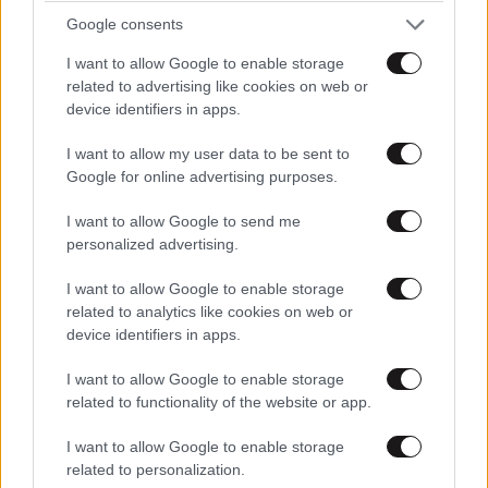
Google consents
LIFESTYLE
08·08·2026 21:36
I want to allow Google to enable storage
Μαρία Εκμεκτσίογλου: «17 λευκά τριαντάφυλλα
related to advertising like cookies on web or
για έναν χρόνο» από τον σύζυγό της στην
device identifiers in apps.
Κωνσταντινούπολη
I want to allow my user data to be sent to
Google for online advertising purposes.
I want to allow Google to send me
personalized advertising.
I want to allow Google to enable storage
related to analytics like cookies on web or
device identifiers in apps.
I want to allow Google to enable storage
related to functionality of the website or app.
I want to allow Google to enable storage
related to personalization.