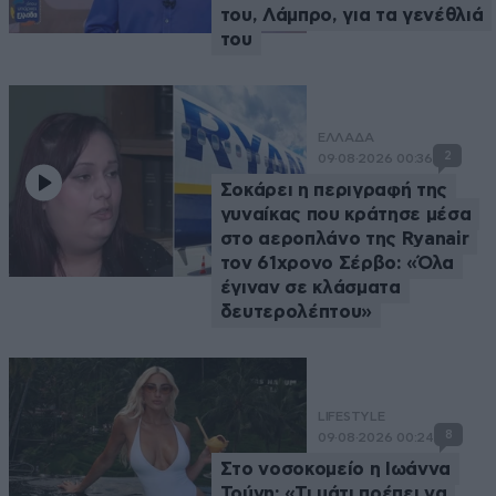
του, Λάμπρο, για τα γενέθλιά
του
ΕΛΛΑΔΑ
2
09·08·2026 00:36
Σοκάρει η περιγραφή της
γυναίκας που κράτησε μέσα
στο αεροπλάνο της Ryanair
τον 61χρονο Σέρβο: «Όλα
έγιναν σε κλάσματα
δευτερολέπτου»
LIFESTYLE
8
09·08·2026 00:24
Στο νοσοκομείο η Ιωάννα
Τούνη: «Τι μάτι πρέπει να