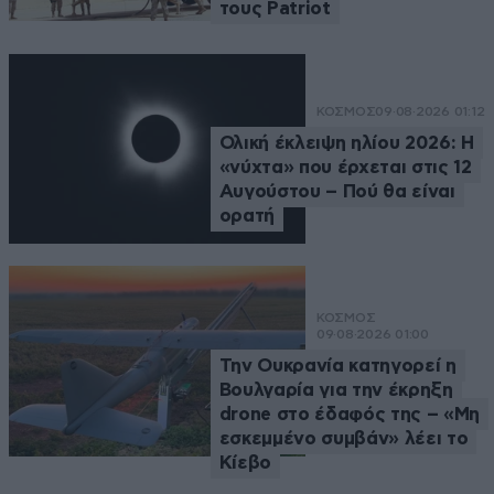
τους Patriot
ΚΟΣΜΟΣ
09·08·2026 01:12
Ολική έκλειψη ηλίου 2026: Η
«νύχτα» που έρχεται στις 12
Αυγούστου – Πού θα είναι
ορατή
ΚΟΣΜΟΣ
09·08·2026 01:00
Την Ουκρανία κατηγορεί η
Βουλγαρία για την έκρηξη
drone στο έδαφός της – «Μη
εσκεμμένο συμβάν» λέει το
Κίεβο