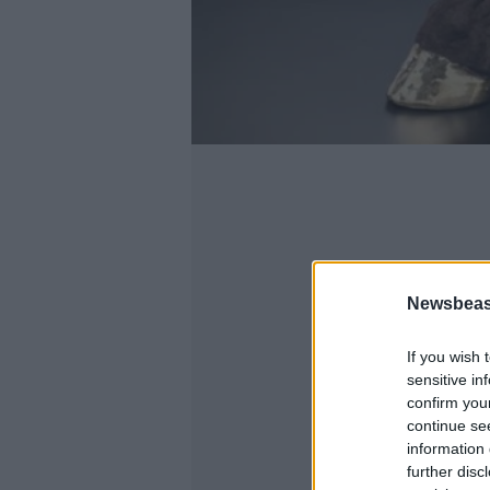
Newsbeast
If you wish 
sensitive in
confirm you
continue se
information 
further disc