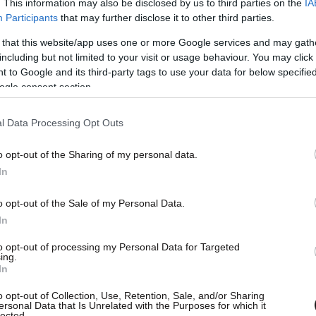
. This information may also be disclosed by us to third parties on the
IA
Participants
that may further disclose it to other third parties.
 that this website/app uses one or more Google services and may gath
including but not limited to your visit or usage behaviour. You may click 
 to Google and its third-party tags to use your data for below specifi
ogle consent section.
l Data Processing Opt Outs
o opt-out of the Sharing of my personal data.
In
o opt-out of the Sale of my Personal Data.
In
to opt-out of processing my Personal Data for Targeted
ing.
In
o opt-out of Collection, Use, Retention, Sale, and/or Sharing
ersonal Data that Is Unrelated with the Purposes for which it
lected.