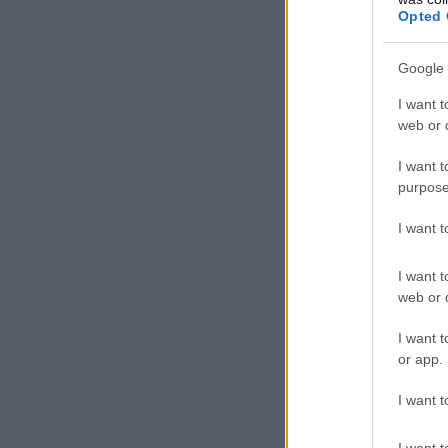
Opted 
Google 
I want t
web or d
I want t
purpose
I want 
I want t
web or d
I want t
or app.
I want t
I want t