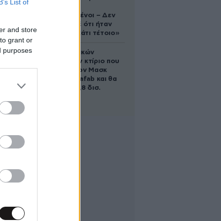
B’s List of
«Είμαστε
συντετριμμένοι – Δεν
έδειξε ποτέ ότι ήταν
er and store
ικανός για κάτι τέτοιο»
to grant or
ed purposes
Το φαραωνικών
διαστάσεων κτίριο που
χτίζει ο Έλον Μασκ
λέγεται Terafab και θα
κοστίσει 16,8 δισ.
δολάρια