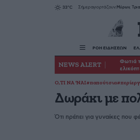
Σήμερα
γιορτάζουν:
ΡΟΗ ΕΙΔΗΣΕΩΝ
ΕΛ
Φωτιά τ
NEWS ALERT
ελικόπ
Ο,ΤΙ ΝΑ 'ΝΑΙ
#παπούτσια
#περίερ
Δωράκι με πο
Ότι πρέπει για γυναίκες που 