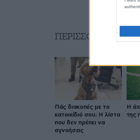
authenti
ΠΕΡΙΣΣΟΤΕΡΑ ΑΠΟ Τ
Πάς διακοπές με το
Η άχ
κατοικίδιό σου; Η λίστα
της 
που δεν πρέπει να
αγνοήσεις