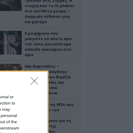
τροχαίο στις Σέρρες: Η
στιγμή που το ΙΧ μπαίνει
στο αντίθετο ρεύμα –
Ακαριαία πέθαναν γιος
και μητέρα
5 ροφήματα που
μπορείτε να πίνετε πριν
τον ύπνο για καλύτερα
επίπεδα σακχάρου στο
αίμα
Νία Βαρντάλος –
Σπύρος Κατσαγάνης:
Μια σχέση που θυμίζει
σενάριο ταινίας και
μετρά πάνω από
τέσσερα χρόνια
sonal or
ection to
Ζευγάρι από τις ΗΠΑ που
ou may
«υιοθέτησε» τον
 personal
Αφγανό
κατηγορούμενο για τη
out of the
δολοφονία της
 downstream
Ελίζαμπεθ Ρος: