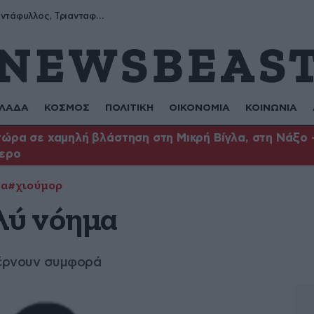
Μύρων, Τριαντάφυλλος, Τριανταφυλλιά, Φυλλιώ, Ρόζα
ΛΑΔΑ
ΚΟΣΜΟΣ
ΠΟΛΙΤΙΚΗ
ΟΙΚΟΝΟΜΙΑ
ΚΟΙΝΩΝΙΑ
ώρα σε χαμηλή βλάστηση στη Μικρή Βίγλα, στη Νάξο –
τερο
γα
#χιούμορ
λύ νόημα
φέρνουν συμφορά