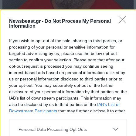
18·06·2021 13:00
Newsbeast.gr -
Do Not Process My Personal
Πουλήθηκε το σπίτι του Τσαρλς Μάνσον – Ο αγοραστής
Information
κατέβαλε περίπου 1,9 εκατ. δολάρια
If you wish to opt-out of the sale, sharing to third parties, or
processing of your personal or sensitive information for
targeted advertising by us, please use the below opt-out
section to confirm your selection. Please note that after your
opt-out request is processed you may continue seeing
interest-based ads based on personal information utilized by
us or personal information disclosed to third parties prior to
your opt-out. You may separately opt-out of the further
disclosure of your personal information by third parties on the
IAB’s list of downstream participants. This information may
also be disclosed by us to third parties on the
IAB’s List of
Downstream Participants
that may further disclose it to other
third parties.
Please note that this website/app uses one or more Google
Personal Data Processing Opt Outs
08·05·2018 08:16
services and may gather and store information including but