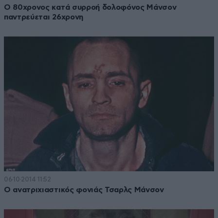
Ο 80χρονος κατά συρροή δολοφόνος Μάνσον
παντρεύεται 26χρονη
06·10·2014 11:52
Ο ανατριχιαστικός φονιάς Τσαρλς Μάνσον