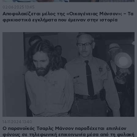
02·06·2025 13:45
Αποφυλακίζεται μέλος της «Οικογένειας Μάνσον»; – Τα
φρικιαστικά εγκλήματα που έμειναν στην ιστορία
14·11·2024 13:40
O παρανοϊκός Τσαρλς Μάνσον παραδέχεται επιπλέον
φόνους σε τηλεφωνική επικοινωνία μέσα από τη φυλακή