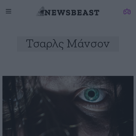
Τσαρλς Μάνσον