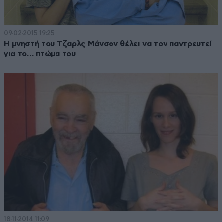
09·02·2015 19:25
Η μνηστή του Τζαρλς Μάνσον θέλει να τον παντρευτεί
για το… πτώμα του
18·11·2014 11:09