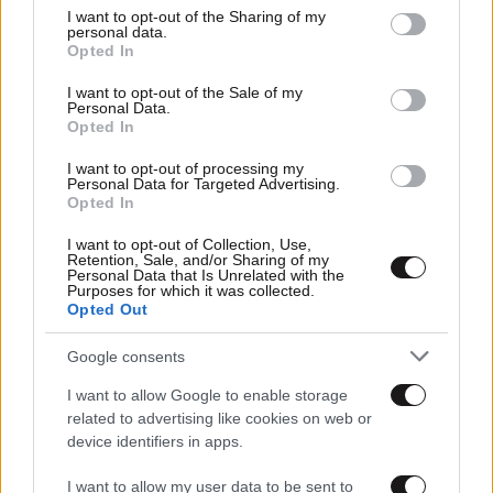
Το σενάριο που απορρίφθηκε για το πώς ξεκίνησε ο
not limited to your visit or usage behaviour. You may click to
I want to opt-out of the Sharing of my
«Εφιάλτης στον δρόμο με τις λεύκες»
personal data.
grant or deny consent to Google and its third-party tags to
Opted In
use your data for below specified purposes in below Google
consent section.
I want to opt-out of the Sale of my
Personal Data.
Opted In
I want to opt-out of processing my
Personal Data for Targeted Advertising.
Opted In
I want to opt-out of Collection, Use,
Retention, Sale, and/or Sharing of my
Personal Data that Is Unrelated with the
Purposes for which it was collected.
Opted Out
Google consents
21·11·2017 17:17
I want to allow Google to enable storage
Τα κοινωνικά μέσα γέμισαν αποχαιρετιστήρια posts για
related to advertising like cookies on web or
τον Μέριλιν Μάνσον!
device identifiers in apps.
I want to allow my user data to be sent to