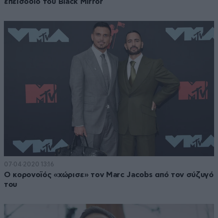
επεισόδιο του Black Mirror
07·04·2020 13:16
Ο κορονοϊός «χώρισε» τον Marc Jacobs από τον σύζυγό
του