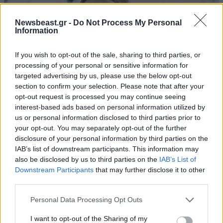
Newsbeast.gr -
Do Not Process My Personal
Information
If you wish to opt-out of the sale, sharing to third parties, or
processing of your personal or sensitive information for
targeted advertising by us, please use the below opt-out
section to confirm your selection. Please note that after your
opt-out request is processed you may continue seeing
interest-based ads based on personal information utilized by
us or personal information disclosed to third parties prior to
your opt-out. You may separately opt-out of the further
31·10·2019 15:53
disclosure of your personal information by third parties on the
Έργα τέχνης που κοσμούσαν το σπίτι του Marc Jacobs
IAB’s list of downstream participants. This information may
σε δημοπρασία
also be disclosed by us to third parties on the
IAB’s List of
Downstream Participants
that may further disclose it to other
third parties.
Please note that this website/app uses one or more Google
Personal Data Processing Opt Outs
services and may gather and store information including but
not limited to your visit or usage behaviour. You may click to
I want to opt-out of the Sharing of my