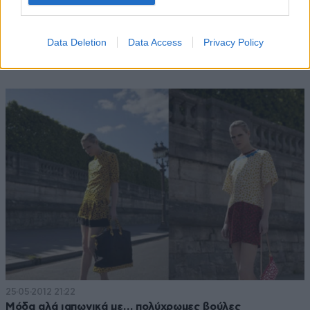
Data Deletion
Data Access
Privacy Policy
26·06·2013 13:03
Νέος «βανδαλισμός» σε κατάστημα του Marc Jacobs
25·05·2012 21:22
Μόδα αλά ιαπωνικά με… πολύχρωμες βούλες