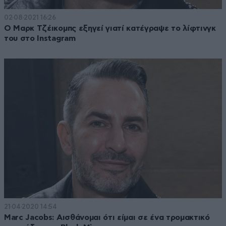
02·08·2021 16:26
Ο Μαρκ Τζέικομπς εξηγεί γιατί κατέγραψε το λίφτινγκ
του στο Instagram
21·04·2020 14:54
Marc Jacobs: Αισθάνομαι ότι είμαι σε ένα τρομακτικό