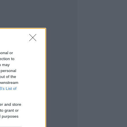
sonal or
ection to
ou may
 personal
out of the
 downstream
B’s List of
er and store
to grant or
ed purposes