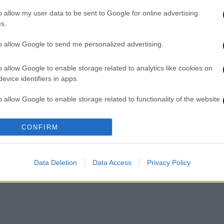
του Γαλλικού ποταμού στη
στο 
o allow my user data to be sent to Google for online advertising
Θεσσαλονίκη
s.
to allow Google to send me personalized advertising.
o allow Google to enable storage related to analytics like cookies on
evice identifiers in apps.
o allow Google to enable storage related to functionality of the website
CONFIRM
o allow Google to enable storage related to personalization.
04·12·2014 19:14
16·08·
o allow Google to enable storage related to security, including
το
Υπερχείλισε ο Γαλλικός Ποταμός
Βανδ
Data Deletion
Data Access
Privacy Policy
cation functionality and fraud prevention, and other user protection.
Πάρκ