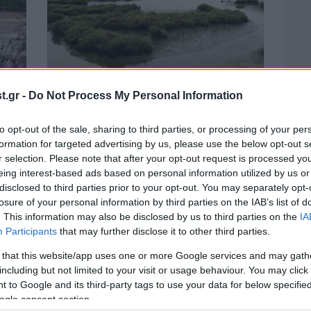
.gr -
Do Not Process My Personal Information
04·01·2021 17:53
Εισαγγελική έρευνα για ρίψη
νοσοκομειακών μπάζων στον
to opt-out of the sale, sharing to third parties, or processing of your per
υδροβιότοπο του Γαλλικού ποταμού
formation for targeted advertising by us, please use the below opt-out s
r selection. Please note that after your opt-out request is processed y
eing interest-based ads based on personal information utilized by us or
disclosed to third parties prior to your opt-out. You may separately opt-
losure of your personal information by third parties on the IAB’s list of
. This information may also be disclosed by us to third parties on the
IA
Participants
that may further disclose it to other third parties.
 that this website/app uses one or more Google services and may gath
including but not limited to your visit or usage behaviour. You may click 
 to Google and its third-party tags to use your data for below specifi
ogle consent section.