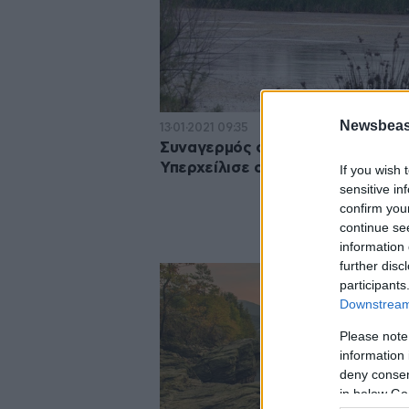
Newsbeast
13·01·2021 09:35
Συναγερμός στον Δήμο Δέλτα:
Υπερχείλισε ο Γαλλικός ποταμός
If you wish 
sensitive in
confirm you
continue se
information 
further disc
participants
Downstream 
Please note
information 
deny consent
in below Go