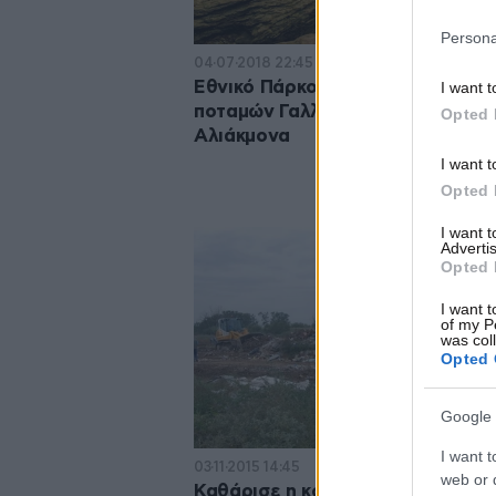
Persona
04·07·2018 22:45
Εθνικό Πάρκο οι εκβολές των
I want t
ποταμών Γαλλικού, Αξιού, Λουδία
Opted 
Αλιάκμονα
I want t
Opted 
I want 
Advertis
Opted 
I want t
of my P
was col
Opted 
Google 
I want t
03·11·2015 14:45
web or d
Καθάρισε η κοίτη του Γαλλικού