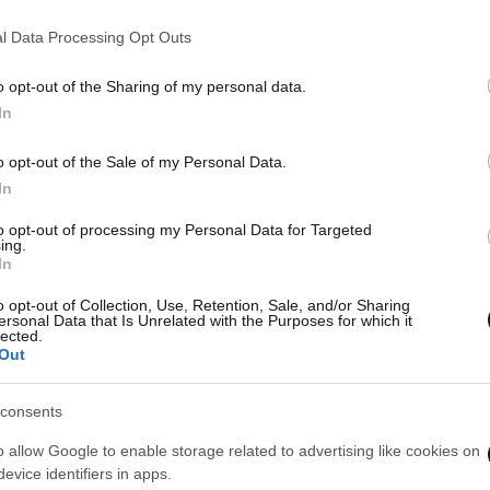
l Data Processing Opt Outs
11·03·2016 08:20
Ι.Χ. «κόλλησε» σε ανάχωμα του
o opt-out of the Sharing of my personal data.
 και
Γαλλικού Ποταμού
In
o opt-out of the Sale of my Personal Data.
In
to opt-out of processing my Personal Data for Targeted
ing.
In
o opt-out of Collection, Use, Retention, Sale, and/or Sharing
ersonal Data that Is Unrelated with the Purposes for which it
lected.
Out
consents
o allow Google to enable storage related to advertising like cookies on
25·02·2015 12:11
11·12·
evice identifiers in apps.
Κλειστοί δρόμοι λόγω υπερχείλισης
Νεκρ