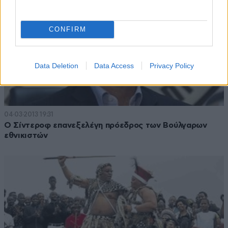
CONFIRM
Data Deletion
Data Access
Privacy Policy
04·03·2013 19:31
Ο Σίντεροφ επανεξελέγη πρόεδρος των Βούλγαρων
εθνικιστών