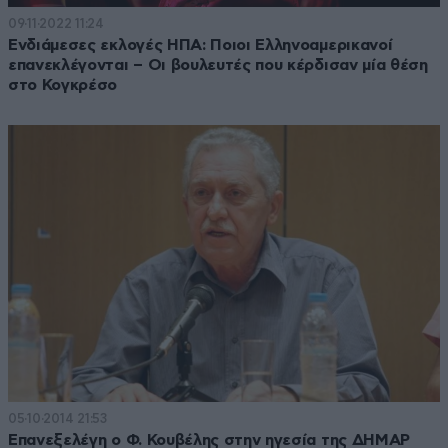
09·11·2022 11:24
Ενδιάμεσες εκλογές ΗΠΑ: Ποιοι Ελληνοαμερικανοί
επανεκλέγονται – Οι βουλευτές που κέρδισαν μία θέση
στο Κογκρέσο
05·10·2014 21:53
Επανεξελέγη ο Φ. Κουβέλης στην ηγεσία της ΔΗΜΑΡ