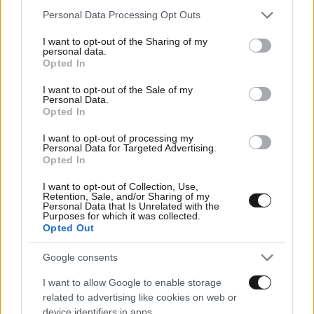
Please note that this website/app uses one or more Google
Personal Data Processing Opt Outs
15·12·2013 23:04
services and may gather and store information including but
Πρόεδρος της ΔΗΜ.ΑΡ. επανεξελέγη ο Φώτης Κουβέλης
not limited to your visit or usage behaviour. You may click to
I want to opt-out of the Sharing of my
personal data.
grant or deny consent to Google and its third-party tags to
Opted In
use your data for below specified purposes in below Google
consent section.
I want to opt-out of the Sale of my
Personal Data.
Opted In
I want to opt-out of processing my
Personal Data for Targeted Advertising.
Opted In
I want to opt-out of Collection, Use,
Retention, Sale, and/or Sharing of my
Personal Data that Is Unrelated with the
Purposes for which it was collected.
Opted Out
Google consents
14·07·2013 14:27
I want to allow Google to enable storage
Το ποσοστό επανεκλογής Τσίπρα θα κρίνει την πορεία
related to advertising like cookies on web or
του ΣΥΡΙΖΑ
device identifiers in apps.