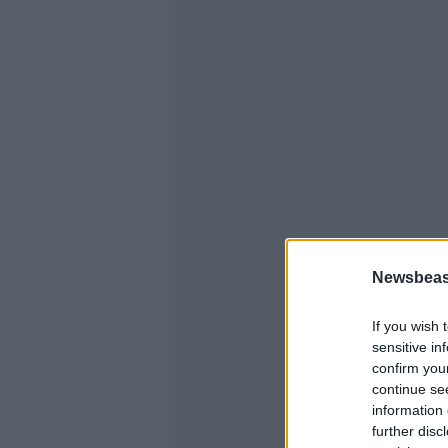
Newsbeast
If you wish 
sensitive in
confirm you
continue se
information 
further disc