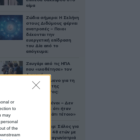
επίπεδα σακχάρου στο
αίμα
Ζώδια σήμερα: Η Σελήνη
στους Διδύμους φέρνει
ανατροπές – Ποιοι
δέχονται την
ευεργετική επίδραση
του Δία από το
απόγευμα;
Ζευγάρι από τις ΗΠΑ
που «υιοθέτησε» τον
Αφγανό
κατηγορούμενο για τη
δολοφονία της
Ελίζαμπεθ Ρος:
«Είμαστε
sonal or
συντετριμμένοι – Δεν
ection to
έδειξε ποτέ ότι ήταν
ικανός για κάτι τέτοιο»
ou may
 personal
Ρίτσαρντ Γκιρ: Σάλος για
out of the
τη διαφορά 48 ετών με
 downstream
τη συμπρωταγωνίστριά