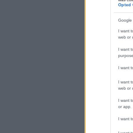
Opted 
Google 
I want t
web or d
I want t
purpose
I want 
I want t
web or d
I want t
or app.
I want t
I want t