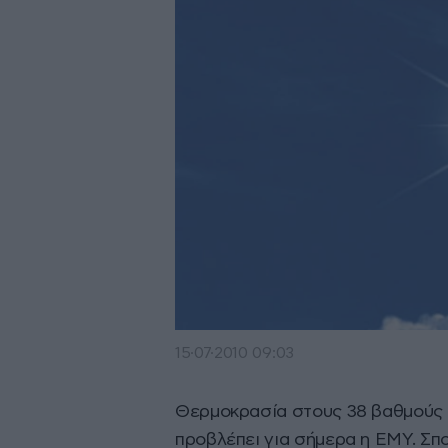
15·07·2010 09:03
Θερμοκρασία στους 38 βαθμούς σ
προβλέπει για σήμερα η ΕΜΥ. Σπ