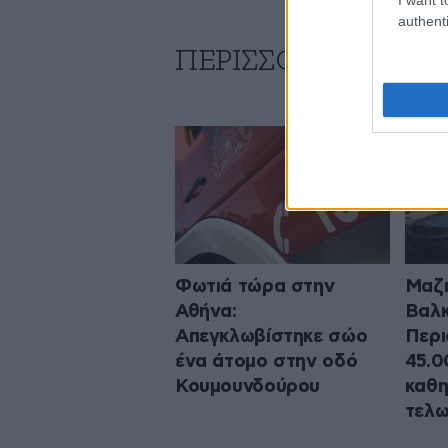
authenti
ΠΕΡΙΣΣΟΤΕΡΑ ΑΠΟ
Φωτιά τώρα στην
Μαζι
Αθήνα:
Βαλκ
Απεγκλωβίστηκε σώο
Περι
ένα άτομο στην οδό
45.0
Κουμουνδούρου
καθη
τελω