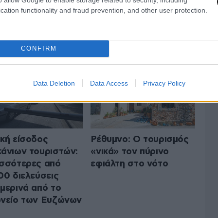
cation functionality and fraud prevention, and other user protection.
 ΤΗΝ ΕΛΛΑΔΑ
ΟΛΑ ΤΑ ΑΡΘΡΑ
CONFIRM
Data Deletion
Data Access
Privacy Policy
κή είσοδος
Ρέθυμνο: Ο τουρισμός
άνιων τουριστών:
«νικά» τον πύρινο
σσότερες από
εφιάλτη στο νότο
00 διελεύσεις
μερινά από το
νείο των Ευζώνων