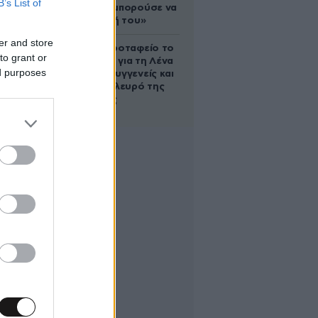
B’s List of
του – «Θα μπορούσε να
είναι εγγονή του»
er and store
Στο Α’ Νεκροταφείο το
to grant or
μνημόσυνο για τη Λένα
ed purposes
Σαμαρά – Συγγενείς και
φίλοι στο πλευρό της
οικογένειας