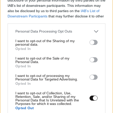
disclosure of your personal information by third parties on the
IAB’s list of downstream participants. This information may
also be disclosed by us to third parties on the
IAB’s List of
Downstream Participants
that may further disclose it to other
Η ακρίβεια βάζει φρένο στις μετακινήσεις με ΙΧ:
third parties.
«Βουτιά» 10% στην κατανάλωση καυσίμων το
Please note that this website/app uses one or more Google
Personal Data Processing Opt Outs
πρώτο εξάμηνο του έτους
services and may gather and store information including but
not limited to your visit or usage behaviour. You may click to
I want to opt-out of the Sharing of my
personal data.
grant or deny consent to Google and its third-party tags to
Opted In
use your data for below specified purposes in below Google
consent section.
I want to opt-out of the Sale of my
Personal Data.
Opted In
I want to opt-out of processing my
Personal Data for Targeted Advertising.
Opted In
I want to opt-out of Collection, Use,
Retention, Sale, and/or Sharing of my
Personal Data that Is Unrelated with the
Purposes for which it was collected.
Opted Out