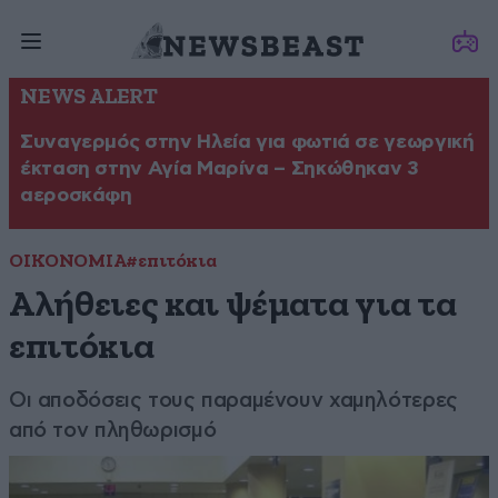
NEWS ALERT
Συναγερμός στην Ηλεία για φωτιά σε γεωργική
έκταση στην Αγία Μαρίνα – Σηκώθηκαν 3
αεροσκάφη
ΟΙΚΟΝΟΜΙΑ
#επιτόκια
Αλήθειες και ψέματα για τα
επιτόκια
Οι αποδόσεις τους παραμένουν χαμηλότερες
από τον πληθωρισμό