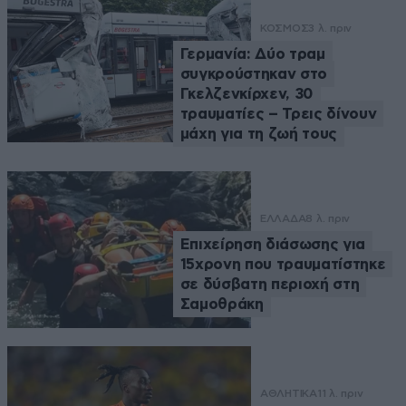
ΚΟΣΜΟΣ
3 λ. πριν
Γερμανία: Δύο τραμ
συγκρούστηκαν στο
Γκελζενκίρχεν, 30
τραυματίες – Τρεις δίνουν
μάχη για τη ζωή τους
ΕΛΛΑΔΑ
8 λ. πριν
Επιχείρηση διάσωσης για
15χρονη που τραυματίστηκε
σε δύσβατη περιοχή στη
Σαμοθράκη
ΑΘΛΗΤΙΚΑ
11 λ. πριν