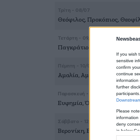
Τρίτη - 08/07
Θεόφιλος, Προκόπιος, Θεοφί
Τετάρτη - 09/07
Newsbeast
Παγκράτιος, Παγκρατία
If you wish 
sensitive in
Πέμπτη - 10/07
confirm you
continue se
Αμαλία, Αμελί
information 
further disc
participants
Παρασκευή - 11/07
Downstream 
Ευφημία, Όλγα
Please note
information 
Σάββατο - 12/07
deny consent
Βερονίκη, Βερενίκη, Παΐσιος
in below Go