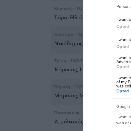
Persona
Κυριακή - 13/07
Σάρα, Ηλιόφωτος
I want t
Opted 
Δευτέρα - 14/07
I want t
Νικόδημος, Ακύλας
Opted 
I want 
Τρίτη - 15/07
Advertis
Opted 
Κήρυκος, Ιουλίττα, Βλαδίμηρ
I want t
of my P
was col
Πέμπτη - 17/07
Opted 
Μαρίνος, Μαρίνα, Αλίκη
Google 
Παρασκευή - 18/07
I want t
Αιμιλιανός, Αιμιλιανή
web or d