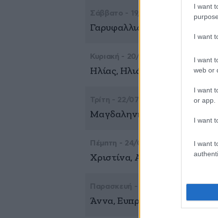
I want t
Σάββατο - 19/07
purpose
Γαρυφαλλιά, Δίας, Μακρίνα
I want 
Κυριακή - 20/07
I want t
Ηλίας, Ηλιάνα
web or d
I want t
Τρίτη - 22/07
or app.
Μαγδαληνή, Μαρκέλλα, Μαρι
I want t
Πέμπτη - 24/07
I want t
authenti
Χριστίνα, Αθηναγόρας
Παρασκευή - 25/07
Άννα, Ευπραξία, Ολυμπία, Φ