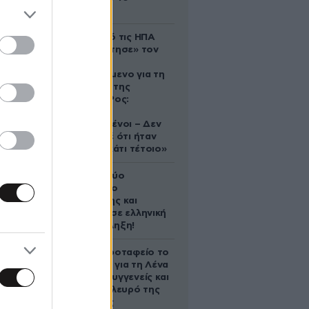
απόγευμα;
Ζευγάρι από τις ΗΠΑ
που «υιοθέτησε» τον
Αφγανό
κατηγορούμενο για τη
δολοφονία της
Ελίζαμπεθ Ρος:
«Είμαστε
συντετριμμένοι – Δεν
έδειξε ποτέ ότι ήταν
ικανός για κάτι τέτοιο»
Ακυρώνει δύο
συμβόλαια ο
Λαρεντζάκης και
υπογράφει σε ελληνική
ομάδα-έκπληξη!
Στο Α’ Νεκροταφείο το
μνημόσυνο για τη Λένα
Σαμαρά – Συγγενείς και
φίλοι στο πλευρό της
οικογένειας