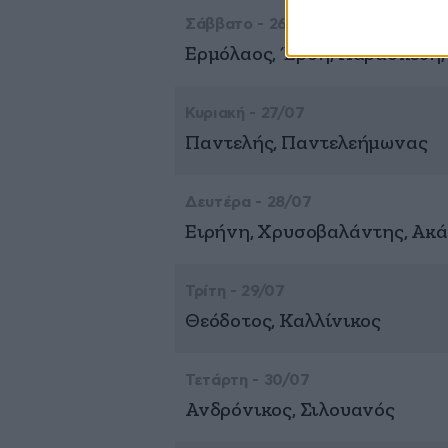
Σάββατο - 26/07
Ερμόλαος, Έρση, Παρασκευή,
Κυριακή - 27/07
Παντελής, Παντελεήμωνας
Δευτέρα - 28/07
Ειρήνη, Χρυσοβαλάντης, Ακάκ
Τρίτη - 29/07
Θεόδοτος, Καλλίνικος
Τετάρτη - 30/07
Ανδρόνικος, Σιλουανός