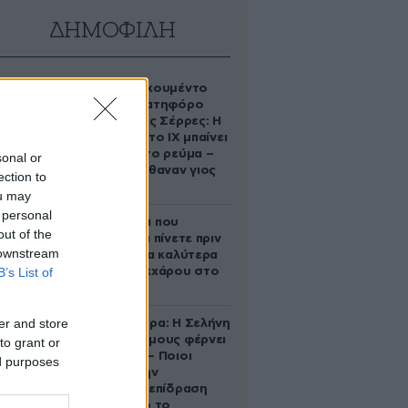
ΔΗΜΟΦΙΛΗ
Βίντεο-ντοκουμέντο
από το θανατηφόρο
τροχαίο στις Σέρρες: Η
στιγμή που το ΙΧ μπαίνει
στο αντίθετο ρεύμα –
sonal or
Ακαριαία πέθαναν γιος
ection to
και μητέρα
ou may
 personal
5 ροφήματα που
out of the
μπορείτε να πίνετε πριν
 downstream
τον ύπνο για καλύτερα
B’s List of
επίπεδα σακχάρου στο
αίμα
er and store
Ζώδια σήμερα: Η Σελήνη
στους Διδύμους φέρνει
to grant or
ανατροπές – Ποιοι
ed purposes
δέχονται την
ευεργετική επίδραση
του Δία από το