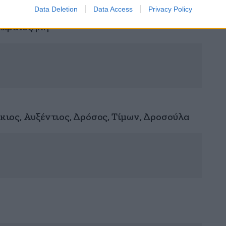
Data Deletion
Data Access
Privacy Policy
 Ωραιοζήλη
ιος, Αυξέντιος, Δρόσος, Τίμων, Δροσούλα