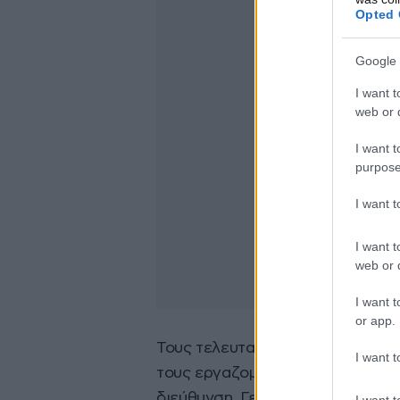
Opted 
Google 
I want t
web or d
I want t
purpose
I want 
I want t
web or d
I want t
or app.
Τους τελευταίους μήνες ο κοινω
I want t
τους εργαζομένους μια δεκαπεντ
διεύθυνση. Γεγονός σπάνιο, 89 
I want t