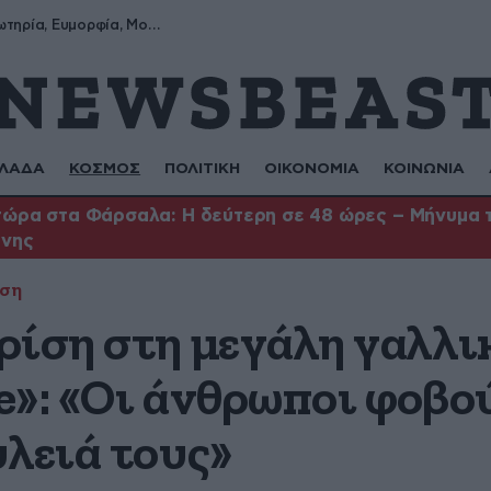
Σωτήρης, Σωτηρία, Ευμορφία, Μορφούλα
ΛΑΔΑ
ΚΟΣΜΟΣ
ΠΟΛΙΤΙΚΗ
ΟΙΚΟΝΟΜΙΑ
ΚΟΙΝΩΝΙΑ
ώρα στα Φάρσαλα: Η δεύτερη σε 48 ώρες – Μήνυμα το
ήνης
ίση
ρίση στη μεγάλη γαλλι
e»: «Οι άνθρωποι φοβο
υλειά τους»