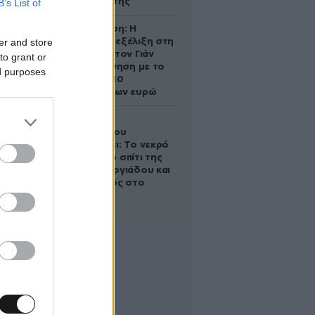
αντίδρασή της
B’s List of
Αθηνά Ωνάση: Η
er and store
απρόσμενη εξέλιξη στη
διαμάχη με τον Γιάν
to grant or
Τοπς – Η κίνηση με το
ed purposes
άλογο των 10
εκατομμυρίων ευρώ
Ο Στράτος
Τζώρτζογλου
αποκαλύπτει: Το νεκρό
έμβρυο στο σπίτι της
Μαρίας Γεωργιάδου και
ο εγκλεισμός στο
ψυχιατρείο