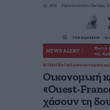
Σήμερα
γιορτάζουν:
ΡΟΗ ΕΙΔΗΣΕΩΝ
ΕΛ
Φωτιά τ
NEWS ALERT
της Κρ
ΚΟΣΜΟΣ
#Γαλλία
#οικονομική κρ
Οικονομική κ
«Ouest-Franc
χάσουν τη δο