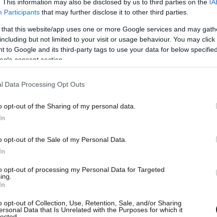
. This information may also be disclosed by us to third parties on the
IA
θητής. Τώρα, οι εργαζόμενοι σε άλλες
Participants
that may further disclose it to other third parties.
ην Ouest-France”
», αναστενάζει η Βανέσα
 that this website/app uses one or more Google services and may gath
καλιστική εκπρόσωπος στην Ouest-France.
including but not limited to your visit or usage behaviour. You may click 
 to Google and its third-party tags to use your data for below specifi
νθρωποι φοβούνται μήπως χάσουν τη δουλειά
ogle consent section.
l Data Processing Opt Outs
o opt-out of the Sharing of my personal data.
In
o opt-out of the Sale of my Personal Data.
In
to opt-out of processing my Personal Data for Targeted
ing.
In
o opt-out of Collection, Use, Retention, Sale, and/or Sharing
ersonal Data that Is Unrelated with the Purposes for which it
lected.