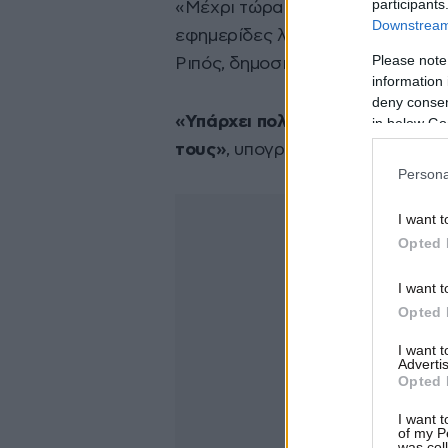
participants
«Μέχρι τώρα ήμασταν ο καλός μα
Downstream 
εφημερίδες λένε
“ακόμα και στ
Please note
Ριπός, δημοσιογράφος και συνδι
information 
deny consent
«Υπάρχει πολλή ανησυχία. Οι ά
in below Go
τους»
, υπογραμμίζει.
Persona
I want t
Opted 
I want t
Opted 
I want 
Advertis
Opted 
I want t
of my P
was col