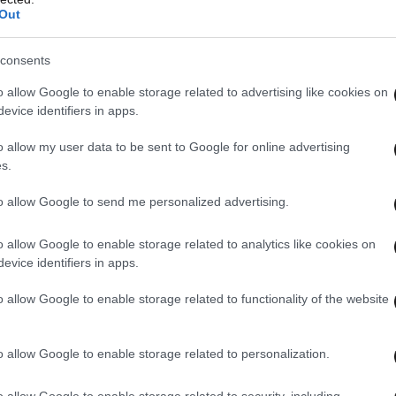
Out
consents
o allow Google to enable storage related to advertising like cookies on
evice identifiers in apps.
o allow my user data to be sent to Google for online advertising
s.
to allow Google to send me personalized advertising.
o allow Google to enable storage related to analytics like cookies on
evice identifiers in apps.
o allow Google to enable storage related to functionality of the website
νικός διάλογος εντάθηκε, καθώς εκδόθηκαν από
o allow Google to enable storage related to personalization.
αριά ψηφίσματα που ζητούσαν εξηγήσεις από τη
από τους 750 δημοσιογράφους της εφημερίδας
o allow Google to enable storage related to security, including