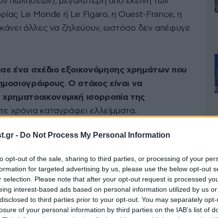
ν πωλήσεων), μεγαλύτερη από εκείνη των
ίας Le Monde ή Le Figaro, η Ouest-France, η
, κάνει άλλες να ζηλεύουν, ωστόσο δεν απέφυγε
ισε ένα σχέδιο εξοικονόμησης χρημάτων που
δημοσιογράφους
.
Ο στόχος είναι να
 χρηματοοικονομική ισορροπία της
ντε χρόνια καταγράφει ελλείμματα.
.gr -
Do Not Process My Personal Information
νει τα πάντα για να «προστατεύσει τις μόνιμες
ει ένα σχέδιο εξυγίανσης όπως αυτά που
to opt-out of the sale, sharing to third parties, or processing of your per
Centre France (La Montagne, Le Populaire du
formation for targeted advertising by us, please use the below opt-out s
r selection. Please note that after your opt-out request is processed y
 Capital…), Bayard (La Croix) ή ακόμα από το
eing interest-based ads based on personal information utilized by us or
disclosed to third parties prior to your opt-out. You may separately opt-
losure of your personal information by third parties on the IAB’s list of