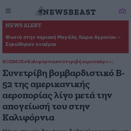
NEWS ALERT
Φωτιά στην περιοχή Μεγάλη Χώρα Αγρινίου –
Σηκώθηκαν εναέρια
ΚΟΣΜΟΣ
#Καλιφόρνια
#συντριβή αεροσκάφους
Συνετρίβη βομβαρδιστικό B-
52 της αμερικανικής
αεροπορίας λίγο μετά την
απογείωσή του στην
Καλιφόρνια