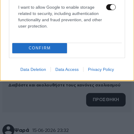
ΠΡΟΣΘΕΣΤΕ ΤΟ ΣΧΟΛΙΟ ΣΑΣ
I want to allow Google to enable storage
related to security, including authentication
functionality and fraud prevention, and other
user protection.
CONFIRM
Data Deletion
Data Access
Privacy Policy
Xαρακτήρες: 0/1000
Διαβάστε και ακολουθήστε τους κανόνες σχολιασμού
ΠΡΟΣΘΗΚΗ
Ψαρά
15·06·2026 23:32