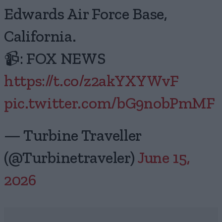
Edwards Air Force Base,
California.
📹: FOX NEWS
https://t.co/z2akYXYWvF
pic.twitter.com/bG9nobPmMF
— Turbine Traveller
(@Turbinetraveler)
June 15,
2026