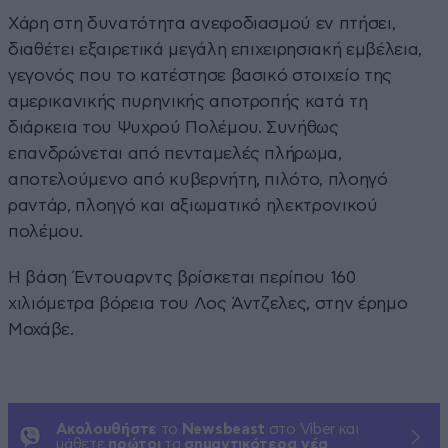
Χάρη στη δυνατότητα ανεφοδιασμού εν πτήσει,
διαθέτει εξαιρετικά μεγάλη επιχειρησιακή εμβέλεια,
γεγονός που το κατέστησε βασικό στοιχείο της
αμερικανικής πυρηνικής αποτροπής κατά τη
διάρκεια του Ψυχρού Πολέμου. Συνήθως
επανδρώνεται από πενταμελές πλήρωμα,
αποτελούμενο από κυβερνήτη, πιλότο, πλοηγό
ραντάρ, πλοηγό και αξιωματικό ηλεκτρονικού
πολέμου.
Η βάση Έντουαρντς βρίσκεται περίπου 160
χιλιόμετρα βόρεια του Λος Άντζελες, στην έρημο
Μοχάβε.
Ακολουθήστε
το
Newsbeast
στο Viber και
μάθετε
πρώτοι
τα
σημαντικότερα νέα