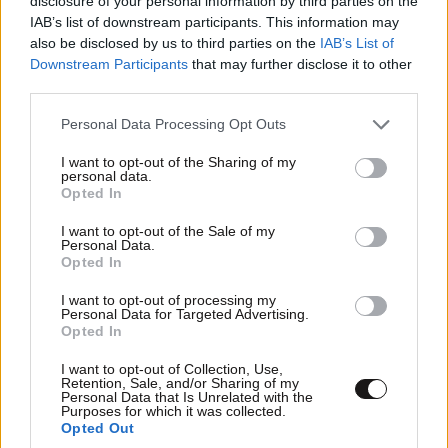
disclosure of your personal information by third parties on the
IAB’s list of downstream participants. This information may
also be disclosed by us to third parties on the
IAB’s List of
Downstream Participants
that may further disclose it to other
third parties.
Please note that this website/app uses one or more Google
Personal Data Processing Opt Outs
services and may gather and store information including but
not limited to your visit or usage behaviour. You may click to
I want to opt-out of the Sharing of my
personal data.
grant or deny consent to Google and its third-party tags to
Opted In
Μεγάλη επιχείρηση στη Νιγηρία: Διασώθηκαν
use your data for below specified purposes in below Google
consent section.
308 άνθρωποι που είχαν απαχθεί
I want to opt-out of the Sale of my
Personal Data.
Opted In
I want to opt-out of processing my
Personal Data for Targeted Advertising.
Opted In
Ακολουθήστε το
NEWSBEAST
στο
Google News
I want to opt-out of Collection, Use,
και μάθετε πρώτοι όλες τις ειδήσεις
Retention, Sale, and/or Sharing of my
Personal Data that Is Unrelated with the
Purposes for which it was collected.
Opted Out