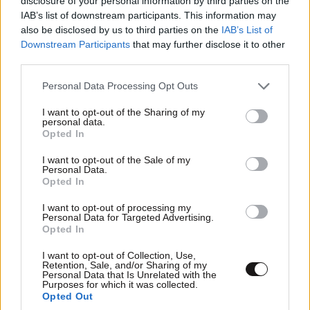
disclosure of your personal information by third parties on the
IAB’s list of downstream participants. This information may
also be disclosed by us to third parties on the
IAB’s List of
Downstream Participants
that may further disclose it to other
third parties.
Please note that this website/app uses one or more Google
Personal Data Processing Opt Outs
services and may gather and store information including but
not limited to your visit or usage behaviour. You may click to
I want to opt-out of the Sharing of my
personal data.
grant or deny consent to Google and its third-party tags to
Opted In
use your data for below specified purposes in below Google
consent section.
Η Βόρεια Κορέα εξαπέλυσε βλήμα, πιθανόν
I want to opt-out of the Sale of my
Personal Data.
βαλλιστικό πύραυλο, προς τη θάλασσα της
Opted In
Ιαπωνίας
I want to opt-out of processing my
Personal Data for Targeted Advertising.
Opted In
I want to opt-out of Collection, Use,
Retention, Sale, and/or Sharing of my
Personal Data that Is Unrelated with the
Ακολουθήστε το
NEWSBEAST
στο
Google News
Purposes for which it was collected.
Opted Out
και μάθετε πρώτοι όλες τις ειδήσεις