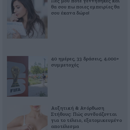
Πες μου πότε γεννήθηκες και
θα σου πω ποιες εμπειρίες θα
σου έκανα δώρο!
40 ημέρες, 33 δράσεις, 4.000+
συμμετοχές
Αυξητική & Ανόρθωση
Στήθους: Πώς συνδυάζονται
για το τέλειο, εξατομικευμένο
αποτέλεσμα