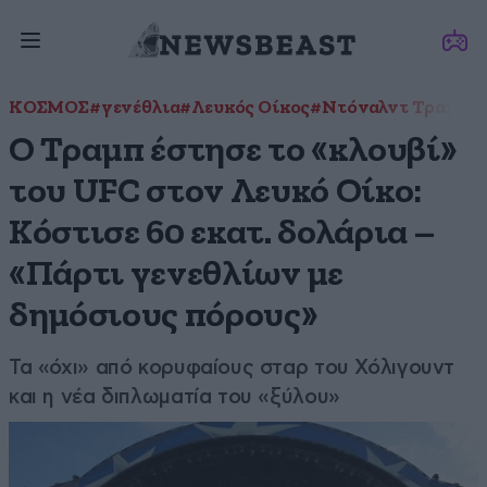
ΚΟΣΜΟΣ
#γενέθλια
#Λευκός Οίκος
#Ντόναλντ Τραμπ
#
Ο Τραμπ έστησε το «κλουβί»
του UFC στον Λευκό Οίκο:
Κόστισε 60 εκατ. δολάρια –
«Πάρτι γενεθλίων με
δημόσιους πόρους»
Τα «όχι» από κορυφαίους σταρ του Χόλιγουντ
και η νέα διπλωματία του «ξύλου»