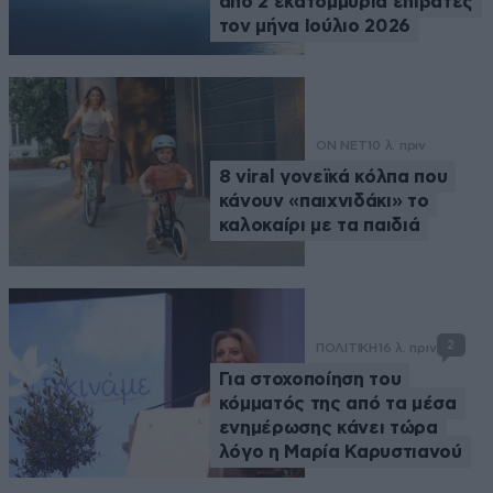
από 2 εκατομμύρια επιβάτες
τον μήνα Ιούλιο 2026
ON NET
10 λ. πριν
8 viral γονεϊκά κόλπα που
κάνουν «παιχνιδάκι» το
καλοκαίρι με τα παιδιά
2
ΠΟΛΙΤΙΚΗ
16 λ. πριν
Για στοχοποίηση του
κόμματός της από τα μέσα
ενημέρωσης κάνει τώρα
λόγο η Μαρία Καρυστιανού