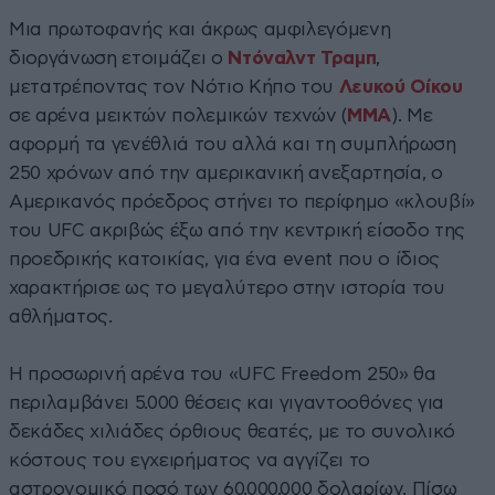
Μια πρωτοφανής και άκρως αμφιλεγόμενη
διοργάνωση ετοιμάζει ο
Ντόναλντ Τραμπ
,
μετατρέποντας τον Νότιο Κήπο του
Λευκού Οίκου
σε αρένα μεικτών πολεμικών τεχνών (
MMA
). Με
αφορμή τα γενέθλιά του αλλά και τη συμπλήρωση
250 χρόνων από την αμερικανική ανεξαρτησία, ο
Αμερικανός πρόεδρος στήνει το περίφημο «κλουβί»
του UFC ακριβώς έξω από την κεντρική είσοδο της
προεδρικής κατοικίας, για ένα event που ο ίδιος
χαρακτήρισε ως το μεγαλύτερο στην ιστορία του
αθλήματος.
Η προσωρινή αρένα του «UFC Freedom 250» θα
περιλαμβάνει 5.000 θέσεις και γιγαντοοθόνες για
δεκάδες χιλιάδες όρθιους θεατές, με το συνολικό
κόστους του εγχειρήματος να αγγίζει το
αστρονομικό ποσό των 60.000.000 δολαρίων. Πίσω