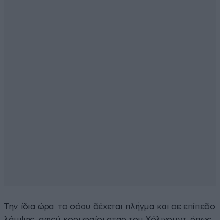
Την ίδια ώρα, το σόου δέχεται πλήγμα και σε επίπεδο
λάμψης, αφού κορυφαίοι σταρ του Χόλιγουντ, όπως