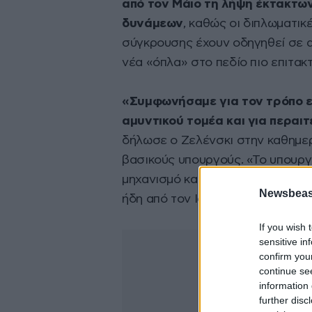
από τον Μάιο τη λήψη έκτακτω
δυνάμεων
, καθώς οι διπλωματικ
σύγκρουσης έχουν οδηγηθεί σε α
νέα «όπλα» στο πεδίο πιο επιτακτ
«Συμφωνήσαμε για τον τρόπο ε
αμυντικού τομέα και για περα
δήλωσε ο Ζελένσκι στην καθημερ
βασικούς υπουργούς. «Το υπουργ
μηχανισμό και η κυβέρνηση αναμέ
Newsbeast
ήδη από τον Ιούνιο», πρόσθεσε.
If you wish 
sensitive in
confirm you
continue se
information 
further disc