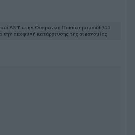
από ΔΝΤ στην Ουκρανία: Πακέτο-μαμούθ 700
ια την αποφυγή κατάρρευσης της οικονομίας