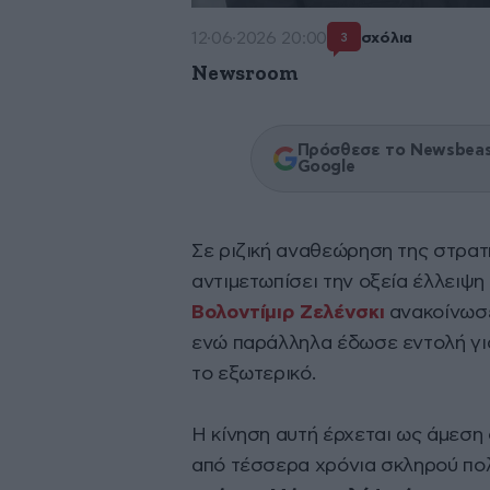
12·06·2026 20:00
σχόλια
3
Newsroom
Πρόσθεσε το Newsbeast
Google
Σε ριζική αναθεώρηση της στρατ
αντιμετωπίσει την οξεία έλλειψ
Βολοντίμιρ Ζελένσκι
ανακοίνωσ
ενώ παράλληλα έδωσε εντολή γι
το εξωτερικό.
Η κίνηση αυτή έρχεται ως άμεση
από τέσσερα χρόνια σκληρού πο