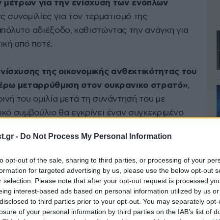
ν μέτρων για την ενίσχυση των ενόπλων
ές συνομιλίες για τον τερματισμό της
πόλυτο αδιέξοδο, καθιστώντας την ανάγκη για
ική από ποτέ.
νίσχυσης της οικονομικής ανθεκτικότητας του
ιτέρω μεταρρύθμιση στον ουκρανικο στρατό»
,
ινή του ομιλία μετά τη συνάντησή του με
ικό συμβούλιο θα εγκρίνει έναν συγκεκριμένο
νεται να ξεκινήσει τις πρώτες νέες πληρωμές
.gr -
Do Not Process My Personal Information
to opt-out of the sale, sharing to third parties, or processing of your per
formation for targeted advertising by us, please use the below opt-out s
r selection. Please note that after your opt-out request is processed y
eing interest-based ads based on personal information utilized by us or
disclosed to third parties prior to your opt-out. You may separately opt-
losure of your personal information by third parties on the IAB’s list of