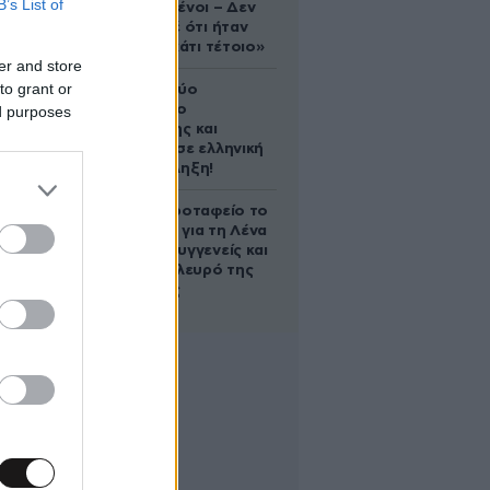
B’s List of
συντετριμμένοι – Δεν
έδειξε ποτέ ότι ήταν
ικανός για κάτι τέτοιο»
er and store
to grant or
Ακυρώνει δύο
συμβόλαια ο
ed purposes
Λαρεντζάκης και
υπογράφει σε ελληνική
ομάδα-έκπληξη!
Στο Α’ Νεκροταφείο το
μνημόσυνο για τη Λένα
Σαμαρά – Συγγενείς και
φίλοι στο πλευρό της
οικογένειας