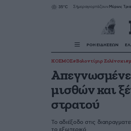
Σήμερα
γιορτάζουν:
ΡΟΗ ΕΙΔΗΣΕΩΝ
ΕΛ
ΚΟΣΜΟΣ
#Βολοντίμιρ Ζελένσκι
#μ
Απεγνωσμένες
μισθών και ξ
στρατού
Το αδιέξοδο στις διαπραγματε
το εξωτερικό