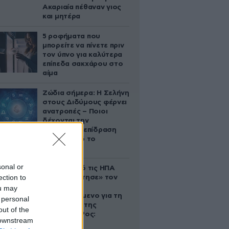
Ακαριαία πέθαναν γιος
και μητέρα
5 ροφήματα που
μπορείτε να πίνετε πριν
τον ύπνο για καλύτερα
επίπεδα σακχάρου στο
αίμα
Ζώδια σήμερα: Η Σελήνη
στους Διδύμους φέρνει
ανατροπές – Ποιοι
δέχονται την
ευεργετική επίδραση
του Δία από το
απόγευμα;
sonal or
Ζευγάρι από τις ΗΠΑ
ection to
που «υιοθέτησε» τον
Αφγανό
ou may
κατηγορούμενο για τη
 personal
δολοφονία της
out of the
Ελίζαμπεθ Ρος:
 downstream
«Είμαστε