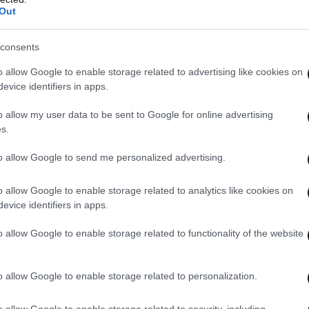
Out
consents
κών δαπανών
o allow Google to enable storage related to advertising like cookies on
evice identifiers in apps.
 ύψους 90 δισ. ευρώ από την Ευρωπαϊκή
ν κυβέρνηση να αυξήσει τις αμυντικές δαπάνες
o allow my user data to be sent to Google for online advertising
κατομμυρίων χρίβνια (97 δισ. δολάρια) φέτος. Η
s.
εται να ξεκινήσει αυτό το μήνα.
to allow Google to send me personalized advertising.
 κυβέρνηση θα αυξήσει τον βασικό μισθό των
o allow Google to enable storage related to analytics like cookies on
 30.000 χρίβνια (700 δολάρια).
Η κίνηση αυτή
evice identifiers in apps.
ί με τον μέσο μηνιαίο μισθό της χώρας, ο
o allow Google to enable storage related to functionality of the website
 τη διάρκεια του πολέμου
λόγω έλλειψης
τικούς αναλυτές και οικονομολόγους.
o allow Google to enable storage related to personalization.
πολεμούν στην πρώτη γραμμή θα λαμβάνουν μέσο
o allow Google to enable storage related to security, including