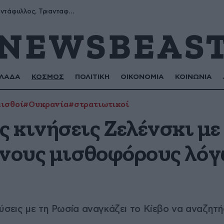
Μύρων, Τριαντάφυλλος, Τριανταφυλλιά, Φυλλιώ, Ρόζα
ΛΑΔΑ
ΚΟΣΜΟΣ
ΠΟΛΙΤΙΚΗ
ΟΙΚΟΝΟΜΙΑ
ΚΟΙΝΩΝΙΑ
ισθοί
#Ουκρανία
#στρατιωτικοί
 κινήσεις Ζελένσκι με
ένους μισθοφόρους λόγ
ύσεις με τη Ρωσία αναγκάζει το Κίεβο να αναζητ