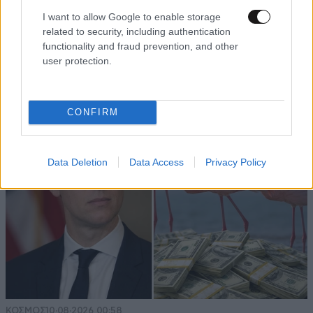
I want to allow Google to enable storage
ΣΠΙΤΙ
09·08·2026 21:00
related to security, including authentication
Πού να φυλάτε τα κοσμήματά σας στο σπίτι για
functionality and fraud prevention, and other
να είναι ασφαλή – Οι λύσεις που αξίζει να
user protection.
γνωρίζετε
CONFIRM
Data Deletion
Data Access
Privacy Policy
ΚΟΣΜΟΣ
10·08·2026 00:58