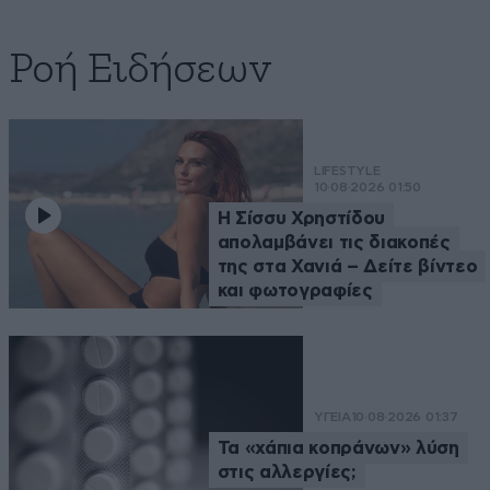
Ροή Ειδήσεων
LIFESTYLE
10·08·2026 01:50
Η Σίσσυ Χρηστίδου
απολαμβάνει τις διακοπές
της στα Χανιά – Δείτε βίντεο
και φωτογραφίες
ΥΓΕΙΑ
10·08·2026 01:37
Τα «χάπια κοπράνων» λύση
στις αλλεργίες;