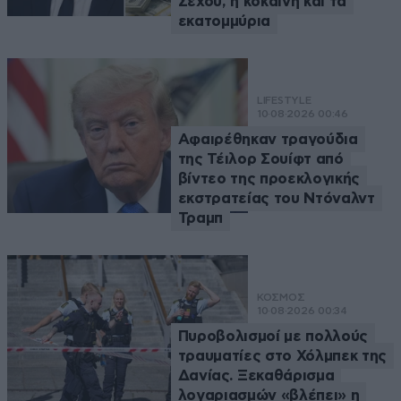
Σέχου, η κοκαΐνη και τα
εκατομμύρια
LIFESTYLE
10·08·2026 00:46
Αφαιρέθηκαν τραγούδια
της Τέιλορ Σουίφτ από
βίντεο της προεκλογικής
εκστρατείας του Ντόναλντ
Τραμπ
ΚΟΣΜΟΣ
10·08·2026 00:34
Πυροβολισμοί με πολλούς
τραυματίες στο Χόλμπεκ της
Δανίας. Ξεκαθάρισμα
λογαριασμών «βλέπει» η