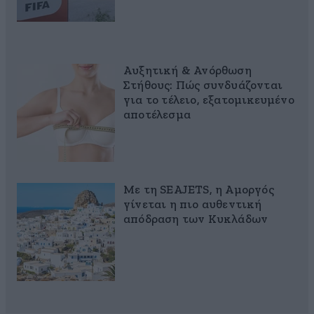
Αυξητική & Ανόρθωση
Στήθους: Πώς συνδυάζονται
για το τέλειο, εξατομικευμένο
αποτέλεσμα
Με τη SEAJETS, η Αμοργός
γίνεται η πιο αυθεντική
απόδραση των Κυκλάδων