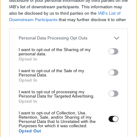
disclosure of your personal information by third parties on the
IAB’s list of downstream participants. This information may
also be disclosed by us to third parties on the
IAB’s List of
Downstream Participants
that may further disclose it to other
third parties.
Please note that this website/app uses one or more Google
Personal Data Processing Opt Outs
services and may gather and store information including but
not limited to your visit or usage behaviour. You may click to
I want to opt-out of the Sharing of my
personal data.
grant or deny consent to Google and its third-party tags to
Opted In
use your data for below specified purposes in below Google
consent section.
I want to opt-out of the Sale of my
Personal Data.
Opted In
I want to opt-out of processing my
Personal Data for Targeted Advertising.
Opted In
I want to opt-out of Collection, Use,
Retention, Sale, and/or Sharing of my
Personal Data that Is Unrelated with the
Purposes for which it was collected.
Opted Out