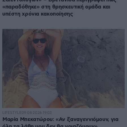
«παραδόθηκε» στη θρησκευτική ομάδα και
υπέστη χρόνια κακοποίησης
LIFESTYLE
09·08·2026 19:03
Μαρία Μπεκατώρου: «Αν ξαναγεννιόμουν, για
όλα τα λάθη μου δεν θα νοιαζόμουν»