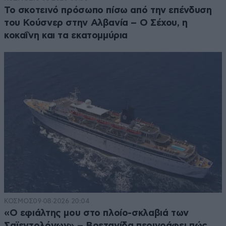
Το σκοτεινό πρόσωπο πίσω από την επένδυση
του Κούσνερ στην Αλβανία – Ο Σέχου, η
κοκαΐνη και τα εκατομμύρια
ΚΟΣΜΟΣ
09·08·2026 20:04
«Ο εφιάλτης μου στο πλοίο-σκλαβιά των
Σαϊεντολόγων» – Βρετανίδα περιγράφει πώς