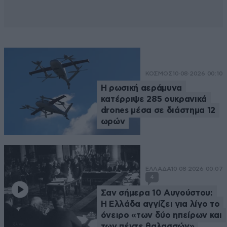
ΚΟΣΜΟΣ
10·08·2026 00:10
Η ρωσική αεράμυνα
κατέρριψε 285 ουκρανικά
drones μέσα σε διάστημα 12
ωρών
ΕΛΛΑΔΑ
10·08·2026 00:07
4
Σαν σήμερα 10 Αυγούστου:
Η Ελλάδα αγγίζει για λίγο το
όνειρο «των δύο ηπείρων και
των πέντε θαλασσών»