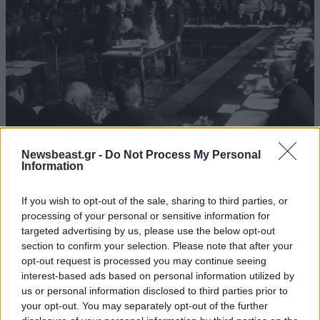
Newsbeast.gr -
Do Not Process My Personal
Information
ΕΛΛΑΔΑ
10·08·2026 00:07
Σαν σήμερα 10 Αυγούστου: Η Ελλάδα αγγίζει
If you wish to opt-out of the sale, sharing to third parties, or
για λίγο το όνειρο «των δύο ηπείρων και των
processing of your personal or sensitive information for
πέντε θαλασσών»
targeted advertising by us, please use the below opt-out
section to confirm your selection. Please note that after your
opt-out request is processed you may continue seeing
interest-based ads based on personal information utilized by
us or personal information disclosed to third parties prior to
your opt-out. You may separately opt-out of the further