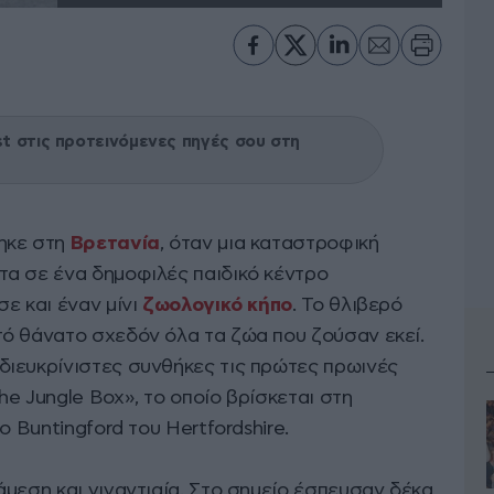
 στις προτεινόμενες πηγές σου στη
ηκε στη
Βρετανία
, όταν μια καταστροφική
α σε ένα δημοφιλές παιδικό κέντρο
ε και έναν μίνι
ζωολογικό κήπο
. Το θλιβερό
ό θάνατο σχεδόν όλα τα ζώα που ζούσαν εκεί.
ιευκρίνιστες συνθήκες τις πρώτες πρωινές
e Jungle Box», το οποίο βρίσκεται στη
ο Buntingford του Hertfordshire.
μεση και γιγαντιαία. Στο σημείο έσπευσαν δέκα