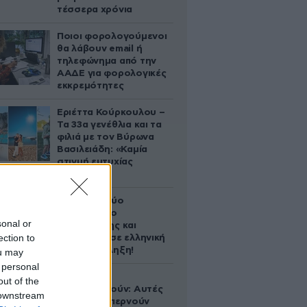
τέσσερα χρόνια
Ποιοι φορολογούμενοι
θα λάβουν email ή
τηλεφώνημα από την
ΑΑΔΕ για φορολογικές
εκκρεμότητες
Εριέττα Κούρκουλου –
Τα 33α γενέθλια και τα
φιλιά με τον Βύρωνα
Βασιλειάδη: «Καμία
στιγμή ευτυχίας
δεδομένη»
Ακυρώνει δύο
συμβόλαια ο
sonal or
Λαρεντζάκης και
ection to
υπογράφει σε ελληνική
ομάδα-έκπληξη!
ou may
 personal
Ογκολόγοι
out of the
προειδοποιούν: Αυτές
 downstream
οι τροφές, περνούν