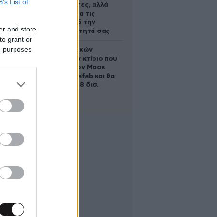
B’s List of
απαρατήρητες, αλλά
καλό είναι να τις
βγάλετε από την
er and store
καθημερινότητά σας
to grant or
ed purposes
Το φαραωνικών
διαστάσεων κτίριο που
χτίζει ο Έλον Μασκ
λέγεται Terafab και θα
κοστίσει 16,8 δισ.
δολάρια