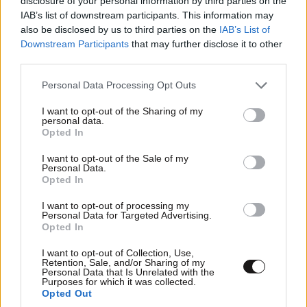
disclosure of your personal information by third parties on the
ευτυχίας δεδομένη»
IAB’s list of downstream participants. This information may
also be disclosed by us to third parties on the
IAB’s List of
Downstream Participants
that may further disclose it to other
third parties.
Please note that this website/app uses one or more Google
Personal Data Processing Opt Outs
services and may gather and store information including but
not limited to your visit or usage behaviour. You may click to
I want to opt-out of the Sharing of my
personal data.
grant or deny consent to Google and its third-party tags to
Opted In
use your data for below specified purposes in below Google
consent section.
I want to opt-out of the Sale of my
Personal Data.
Opted In
I want to opt-out of processing my
Personal Data for Targeted Advertising.
Opted In
I want to opt-out of Collection, Use,
Retention, Sale, and/or Sharing of my
Personal Data that Is Unrelated with the
Purposes for which it was collected.
Opted Out