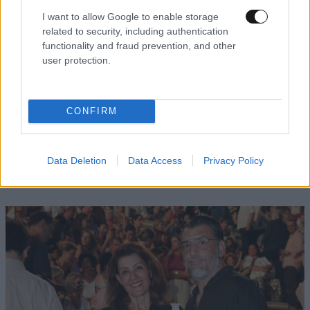
I want to allow Google to enable storage
related to security, including authentication
functionality and fraud prevention, and other
user protection.
CONFIRM
LIFESTYLE
08·08·2026 22:48
Περικλής Κονδυλάτος: Οι πρώτες φωτογραφίες
με τη σύντροφό του Ελίνα από τις διακοπές
Data Deletion
Data Access
Privacy Policy
τους