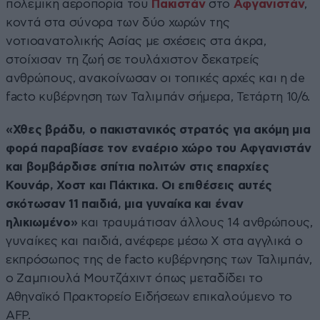
πολεμική αεροπορία του
Πακιστάν
στο
Αφγανιστάν
,
κοντά στα σύνορα των δύο χωρών της
νοτιοανατολικής Ασίας με σχέσεις στα άκρα,
στοίχισαν τη ζωή σε τουλάχιστον δεκατρείς
ανθρώπους, ανακοίνωσαν οι τοπικές αρχές και η de
facto κυβέρνηση των Ταλιμπάν σήμερα, Τετάρτη 10/6.
«Χθες βράδυ, ο πακιστανικός στρατός για ακόμη μια
φορά παραβίασε τον εναέριο χώρο του Αφγανιστάν
και βομβάρδισε σπίτια πολιτών στις επαρχίες
Κουνάρ, Χοστ και Πάκτικα. Οι επιθέσεις αυτές
σκότωσαν 11 παιδιά, μια γυναίκα και έναν
ηλικιωμένο»
και τραυμάτισαν άλλους 14 ανθρώπους,
γυναίκες και παιδιά, ανέφερε μέσω X στα αγγλικά ο
εκπρόσωπος της de facto κυβέρνησης των Ταλιμπάν,
ο Ζαμπιουλά Μουτζάχιντ όπως μεταδίδει το
Αθηναϊκό Πρακτορείο Ειδήσεων επικαλούμενο το
AFP.