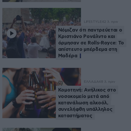
LIFESTYLE
42 λ. πριν
Νόμιζαν ότι παντρεύεται ο
Κριστιάνο Ρονάλντο και
όρμησαν σε Rolls-Royce: Το
απίστευτο μπέρδεμα στη
Μαδέρα
ΕΛΛΑΔΑ
48 λ. πριν
Κομοτηνή: Ανήλικος στο
νοσοκομείο μετά από
κατανάλωση αλκοόλ,
συνελήφθη υπάλληλος
καταστήματος