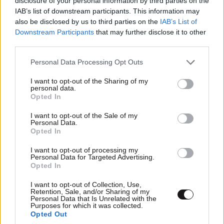
disclosure of your personal information by third parties on the
IAB’s list of downstream participants. This information may
also be disclosed by us to third parties on the
IAB’s List of
Downstream Participants
that may further disclose it to other
third parties.
ΕΛΛΑΔΑ
Updated
Please note that this website/app uses one or more Google
Personal Data Processing Opt Outs
services and may gather and store information including but
not limited to your visit or usage behaviour. You may click to
I want to opt-out of the Sharing of my
3 λ. πριν
personal data.
grant or deny consent to Google and its third-party tags to
Opted In
use your data for below specified purposes in below Google
consent section.
I want to opt-out of the Sale of my
Personal Data.
Opted In
Ζημιές σε οικήματα από τη φωτά στον Κουβαρά
Αττικής, οι φλόγες κατευθύνονται στο βουνό
I want to opt-out of processing my
Personal Data for Targeted Advertising.
Opted In
I want to opt-out of Collection, Use,
Retention, Sale, and/or Sharing of my
Personal Data that Is Unrelated with the
Purposes for which it was collected.
Opted Out