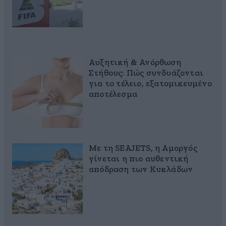
Αυξητική & Ανόρθωση
Στήθους: Πώς συνδυάζονται
για το τέλειο, εξατομικευμένο
αποτέλεσμα
Με τη SEAJETS, η Αμοργός
γίνεται η πιο αυθεντική
απόδραση των Κυκλάδων