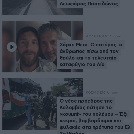
Λεωφόρος Ποσειδώνος
ΑΘΛΗΤΙΚΑ
10 λ. πριν
Χόρχε Μέσι: Ο πατέρας, ο
άνθρωπος πίσω από τον
θρύλο και το τελευταίο
καταφύγιο του Λίο
ΚΟΣΜΟΣ
16 λ. πριν
Ο νέος πρόεδρος της
Κολομβίας πάτησε το
«κουμπί» του πολέμου – Έξι
νεκροί, βομβαρδισμοί και
φυλακές στα πρότυπα του Ελ
Σαλβαδόρ