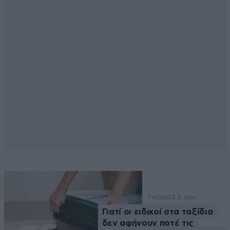
ΤΑΞΙΔΙ
22 λ. πριν
Γιατί οι ειδικοί στα ταξίδια
δεν αφήνουν ποτέ τις