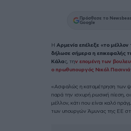
Πρόσθεσε το Newsbeast
Google
Η
Αρμενία επέλεξε «το μέλλον τ
δήλωσε σήμερα η επικεφαλής τ
Κάλα
ς, τη
ν επομένη των βουλευ
ο πρωθυπουργός Νικόλ Πασινιά
«Ασφαλώς η καταμέτρηση των ψη
παρά την ισχυρή ρωσική πίεση, ο
μέλλον, κάτι που είναι καλό πρά
των υπουργών Άμυνας της ΕΕ στ