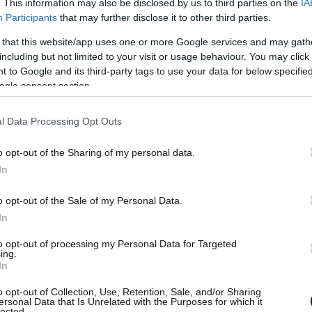
. This information may also be disclosed by us to third parties on the
IA
Participants
that may further disclose it to other third parties.
 that this website/app uses one or more Google services and may gath
including but not limited to your visit or usage behaviour. You may click 
 to Google and its third-party tags to use your data for below specifi
ogle consent section.
l Data Processing Opt Outs
o opt-out of the Sharing of my personal data.
In
ρνών κόμμα του Νικόλ Πασινιάν προηγείται με
o opt-out of the Sale of my Personal Data.
In
to opt-out of processing my Personal Data for Targeted
ing.
In
o opt-out of Collection, Use, Retention, Sale, and/or Sharing
ersonal Data that Is Unrelated with the Purposes for which it
lected.