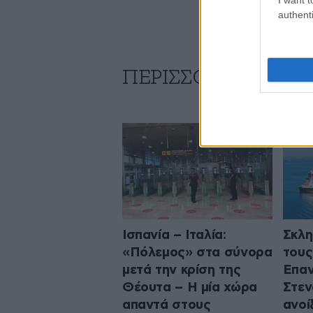
authenti
ΠΕΡΙΣΣΟΤΕΡΑ ΑΠΟ
Ισπανία – Ιταλία:
Σκλη
«Πόλεμος» στα σύνορα
τους
μετά την κρίση της
Επαν
Θέουτα – Η μία χώρα
Στεν
απαντά στους
ανοί