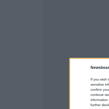
Newsbeast
If you wish 
sensitive in
confirm you
continue se
information 
further disc