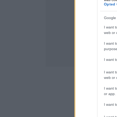
Opted 
Google 
I want t
web or d
I want t
purpose
I want 
I want t
web or d
I want t
or app.
I want t
I want t