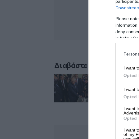
participants
Downstream 
Please note
information 
deny consent
in below Go
Persona
Διαβάστε σχετικά
I want t
Opted 
Αρμενία: Το κυβε
I want t
57%
Opted 
I want 
Advertis
Opted 
I want t
of my P
was col