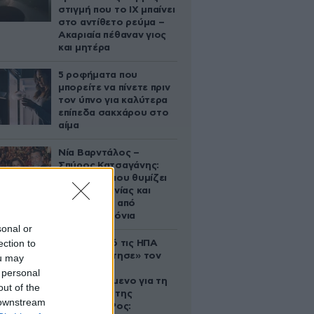
στιγμή που το ΙΧ μπαίνει
στο αντίθετο ρεύμα –
Ακαριαία πέθαναν γιος
και μητέρα
5 ροφήματα που
μπορείτε να πίνετε πριν
τον ύπνο για καλύτερα
επίπεδα σακχάρου στο
αίμα
Νία Βαρντάλος –
Σπύρος Κατσαγάνης:
Μια σχέση που θυμίζει
σενάριο ταινίας και
μετρά πάνω από
τέσσερα χρόνια
sonal or
ection to
Ζευγάρι από τις ΗΠΑ
που «υιοθέτησε» τον
ou may
Αφγανό
 personal
κατηγορούμενο για τη
out of the
δολοφονία της
 downstream
Ελίζαμπεθ Ρος: