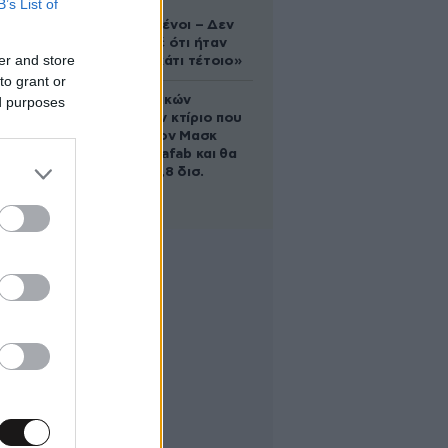
B’s List of
«Είμαστε
συντετριμμένοι – Δεν
έδειξε ποτέ ότι ήταν
er and store
ικανός για κάτι τέτοιο»
to grant or
Το φαραωνικών
ed purposes
διαστάσεων κτίριο που
χτίζει ο Έλον Μασκ
λέγεται Terafab και θα
κοστίσει 16,8 δισ.
δολάρια