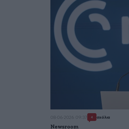
08·06·2026 09:37
σχόλια
4
Newsroom