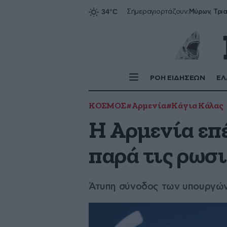
Σήμερα
γιορτάζουν:
ΡΟΗ ΕΙΔΗΣΕΩΝ
ΕΛ
ΚΟΣΜΟΣ
#Αρμενία
#Κάγια Κάλας
Η Αρμενία επ
παρά τις ρωσι
Άτυπη σύνοδος των υπουργών