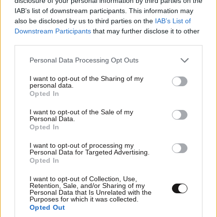
disclosure of your personal information by third parties on the
IAB’s list of downstream participants. This information may
also be disclosed by us to third parties on the
IAB’s List of
Downstream Participants
that may further disclose it to other
third parties.
Please note that this website/app uses one or more Google
Personal Data Processing Opt Outs
services and may gather and store information including but
not limited to your visit or usage behaviour. You may click to
I want to opt-out of the Sharing of my
personal data.
grant or deny consent to Google and its third-party tags to
Opted In
use your data for below specified purposes in below Google
consent section.
I want to opt-out of the Sale of my
Personal Data.
Opted In
Αυτές οι 3 οικονομικές μάσκες μαλλιών από
σούπερ μάρκετ θα αλλάξουν την υφή των
I want to opt-out of processing my
Personal Data for Targeted Advertising.
μαλλιών σας
Opted In
I want to opt-out of Collection, Use,
Retention, Sale, and/or Sharing of my
Personal Data that Is Unrelated with the
Purposes for which it was collected.
Opted Out