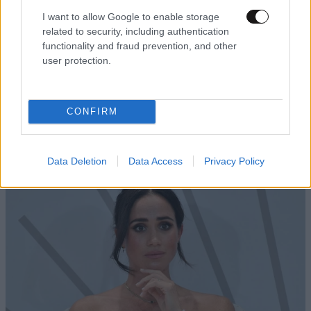
I want to allow Google to enable storage
related to security, including authentication
functionality and fraud prevention, and other
user protection.
Οι 7 καθημερινές συνήθειες που ορκίζονται οι
CONFIRM
ειδικοί στον ύπνο – Και οι περισσότεροι από
εμάς αγνοούμε
Data Deletion
Data Access
Privacy Policy