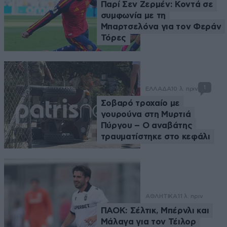
Παρί Σεν Ζερμέν: Κοντά σε
συμφωνία με τη
Μπαρτσελόνα για τον Φεράν
Τόρες
1
ΕΛΛΑΔΑ
10 λ. πριν
Σοβαρό τροχαίο με
γουρούνα στη Μυρτιά
Πύργου – Ο αναβάτης
τραυματίστηκε στο κεφάλι
ΑΘΛΗΤΙΚΑ
11 λ. πριν
ΠΑΟΚ: Σέλτικ, Μπέρνλι και
Μάλαγα για τον Τέιλορ