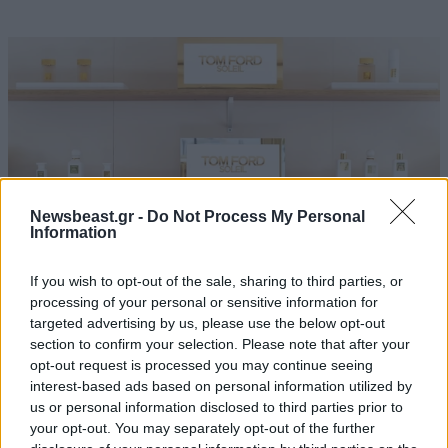
Newsbeast.gr -
Do Not Process My Personal
Information
If you wish to opt-out of the sale, sharing to third parties, or
processing of your personal or sensitive information for
targeted advertising by us, please use the below opt-out
Το νέο TOM FORD Soleil Pop-Up Store στην
section to confirm your selection. Please note that after your
Astir Marina Βουλιαγμένης είναι ο πιο
opt-out request is processed you may continue seeing
interest-based ads based on personal information utilized by
πολυτελής beauty προορισμός του καλοκαιριού
us or personal information disclosed to third parties prior to
your opt-out. You may separately opt-out of the further