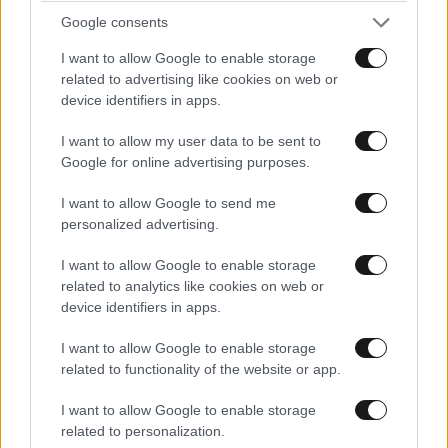
Google consents
I want to allow Google to enable storage
related to advertising like cookies on web or
device identifiers in apps.
Το «ice cream perfume» είναι η πιο γλυκιά τάση
I want to allow my user data to be sent to
στα αρώματα του καλοκαιριού – Σαντιγή,
Google for online advertising purposes.
βανίλια και ζεστή καραμέλα, οι νότες που
I want to allow Google to send me
ξεχωρίζουν
personalized advertising.
I want to allow Google to enable storage
related to analytics like cookies on web or
device identifiers in apps.
I want to allow Google to enable storage
related to functionality of the website or app.
I want to allow Google to enable storage
related to personalization.