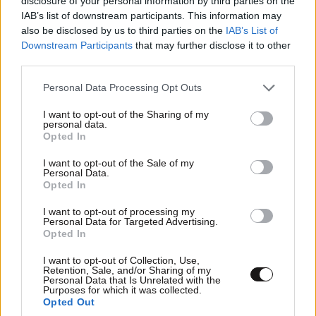
disclosure of your personal information by third parties on the
IAB’s list of downstream participants. This information may
also be disclosed by us to third parties on the
IAB’s List of
Downstream Participants
that may further disclose it to other
third parties.
Please note that this website/app uses one or more Google
Personal Data Processing Opt Outs
services and may gather and store information including but
not limited to your visit or usage behaviour. You may click to
I want to opt-out of the Sharing of my
personal data.
grant or deny consent to Google and its third-party tags to
Opted In
Ψάχνεις το τέλειο beach hairstyle; Αυτή είναι η
use your data for below specified purposes in below Google
πιο chic επιλογή του καλοκαιριού
consent section.
I want to opt-out of the Sale of my
Personal Data.
Opted In
I want to opt-out of processing my
Personal Data for Targeted Advertising.
Opted In
I want to opt-out of Collection, Use,
Retention, Sale, and/or Sharing of my
Personal Data that Is Unrelated with the
Purposes for which it was collected.
Opted Out