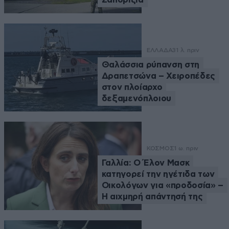
ΕΛΛΑΔΑ
31 λ. πριν
Θαλάσσια ρύπανση στη
Δραπετσώνα – Χειροπέδες
στον πλοίαρχο
δεξαμενόπλοιου
ΚΟΣΜΟΣ
1 ω. πριν
Γαλλία: Ο Έλον Μασκ
κατηγορεί την ηγέτιδα των
Οικολόγων για «προδοσία» –
Η αιχμηρή απάντησή της