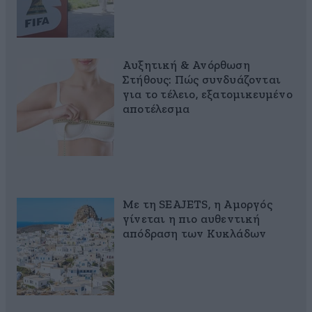
Αυξητική & Ανόρθωση
Στήθους: Πώς συνδυάζονται
για το τέλειο, εξατομικευμένο
αποτέλεσμα
Με τη SEAJETS, η Αμοργός
γίνεται η πιο αυθεντική
απόδραση των Κυκλάδων