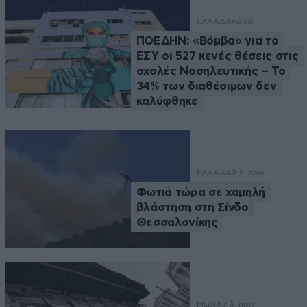
ΕΛΛΑΔΑ
τώρα
ΠΟΕΔΗΝ: «Βόμβα» για το
ΕΣΥ οι 527 κενές θέσεις στις
σχολές Νοσηλευτικής – Το
34% των διαθέσιμων δεν
καλύφθηκε
ΕΛΛΑΔΑ
2 λ. πριν
Φωτιά τώρα σε χαμηλή
βλάστηση στη Σίνδο
Θεσσαλονίκης
MEDIA
7 λ. πριν