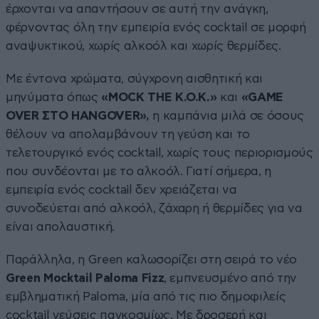
έρχονται να απαντήσουν σε αυτή την ανάγκη,
φέρνοντας όλη την εμπειρία ενός cocktail σε μορφή
αναψυκτικού, χωρίς αλκοόλ και χωρίς θερμίδες.
Με έντονα χρώματα, σύγχρονη αισθητική και
μηνύματα όπως
«MOCK THE K.O.K.»
και
«GAME
OVER ΣΤΟ HANGOVER»,
η καμπάνια μιλά σε όσους
θέλουν να απολαμβάνουν τη γεύση και το
τελετουργικό ενός cocktail, χωρίς τους περιορισμούς
που συνδέονται με το αλκοόλ. Γιατί σήμερα, η
εμπειρία ενός cocktail δεν χρειάζεται να
συνοδεύεται από αλκοόλ, ζάχαρη ή θερμίδες για να
είναι απολαυστική.
Παράλληλα, η Green καλωσορίζει στη σειρά το νέο
Green Mocktail Paloma Fizz
, εμπνευσμένο από την
εμβληματική Paloma, μία από τις πιο δημοφιλείς
cocktail γεύσεις παγκοσμίως. Με δροσερή και