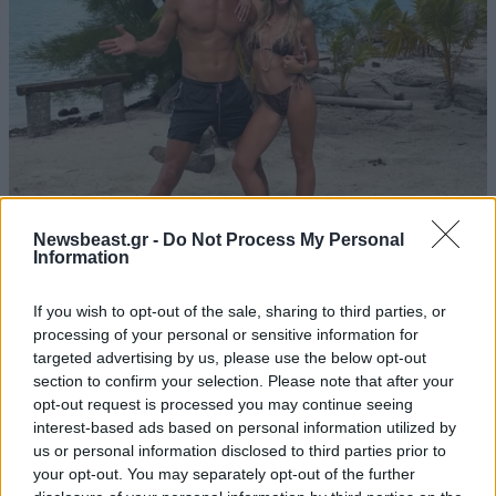
Newsbeast.gr -
Do Not Process My Personal
LIFESTYLE
08·08·2026 11:32
Information
Αθηνά Οικονομάκου – Μπρούνο Τσερέλα: Ο
μήνας του μέλιτος συνεχίζεται – Από τη
If you wish to opt-out of the sale, sharing to third parties, or
Moorea στα ονειρικά Μπόρα Μπόρα
processing of your personal or sensitive information for
targeted advertising by us, please use the below opt-out
section to confirm your selection. Please note that after your
opt-out request is processed you may continue seeing
interest-based ads based on personal information utilized by
us or personal information disclosed to third parties prior to
your opt-out. You may separately opt-out of the further