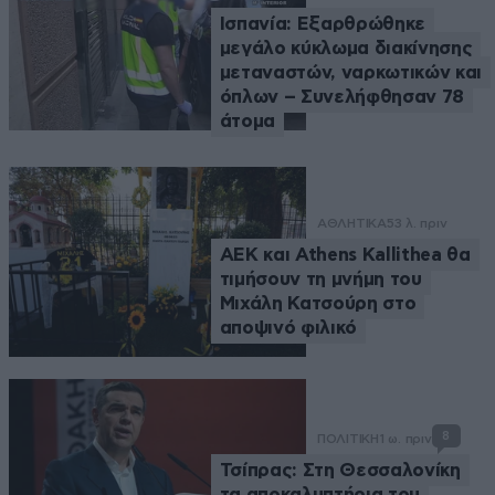
Ισπανία: Εξαρθρώθηκε
μεγάλο κύκλωμα διακίνησης
μεταναστών, ναρκωτικών και
όπλων – Συνελήφθησαν 78
άτομα
ΑΘΛΗΤΙΚΑ
53 λ. πριν
ΑΕΚ και Athens Kallithea θα
τιμήσουν τη μνήμη του
Μιχάλη Κατσούρη στο
αποψινό φιλικό
8
ΠΟΛΙΤΙΚΗ
1 ω. πριν
Τσίπρας: Στη Θεσσαλονίκη
τα αποκαλυπτήρια του