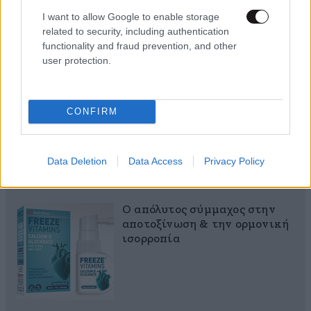
I want to allow Google to enable storage
related to security, including authentication
functionality and fraud prevention, and other
MARKET NEWS
user protection.
Εργοθεραπεία,
Φυσικοθεραπεία ή
CONFIRM
Λογοθεραπεία; Οδηγός
σπουδών και επαγγελματικών
προοπτικών
Data Deletion
Data Access
Privacy Policy
Ο απόλυτος σύμμαχος στην
αποτοξίνωση & την ορμονική
ισορροπία