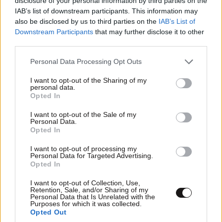
disclosure of your personal information by third parties on the
IAB’s list of downstream participants. This information may
also be disclosed by us to third parties on the
IAB’s List of
Downstream Participants
that may further disclose it to other
third parties.
Please note that this website/app uses one or more Google
Personal Data Processing Opt Outs
services and may gather and store information including but
not limited to your visit or usage behaviour. You may click to
I want to opt-out of the Sharing of my
personal data.
grant or deny consent to Google and its third-party tags to
Opted In
ΚΟΣΜΟΣ
07·08·2026 23:03
use your data for below specified purposes in below Google
Το φαραωνικών διαστάσεων κτίριο που χτίζει ο
consent section.
I want to opt-out of the Sale of my
Έλον Μασκ λέγεται Terafab και θα κοστίσει 16,8
Personal Data.
Opted In
δισ. δολάρια
I want to opt-out of processing my
Personal Data for Targeted Advertising.
Opted In
I want to opt-out of Collection, Use,
Retention, Sale, and/or Sharing of my
Personal Data that Is Unrelated with the
Purposes for which it was collected.
Opted Out