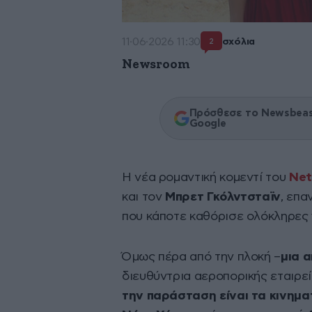
11·06·2026 11:30
σχόλια
2
Newsroom
Πρόσθεσε το Newsbeast
Google
Η νέα ρομαντική κομεντί του
Net
και τον
Μπρετ Γκόλντσταϊν
, επα
που κάποτε καθόρισε ολόκληρες 
Όμως πέρα από την πλοκή –
μια 
διευθύντρια αεροπορικής εταιρεί
την παράσταση είναι τα κινημα