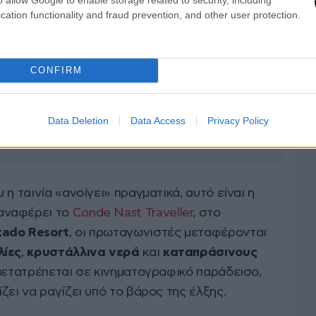
cation functionality and fraud prevention, and other user protection.
CONFIRM
Data Deletion
Data Access
Privacy Policy
η ταινία «ανοίγει» πραγματικά, αυτό είναι η
αναφέρει το
Conde Nast Traveller
, στο
ado Resort
, οι πρωταγωνιστές μεταφέρονται
λίες
,
κρυστάλλινα
νερά
και
καταπράσινους
 μετατρέπεται σε κινηματογραφικό παράδεισο,
ζει να ραγίζει υπό το βάρος της έλξης.