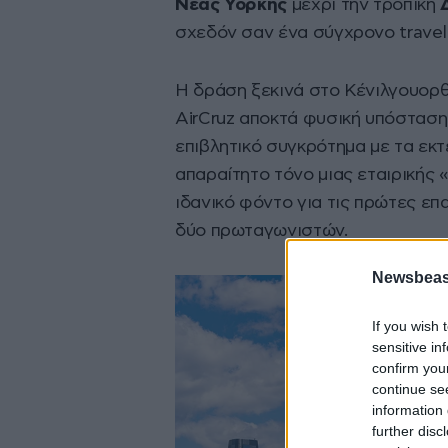
Νέας Υόρκης
μέχρι την τροπική
σχεδόν σαν ένα σύγχρονο travel 
Η δράση ξεκινά στο Κένιλγουορ
AirCruz αποκτά φυσική υπόσταση
επιβλητικό συγκρότημα με τα εκτ
απαραίτητο τόνο μιας εταιρικής 
ιδανικό φόντο για τις πρώτες επ
δύο πρωταγωνιστών.
Newsbeast
If you wish 
sensitive in
confirm you
continue se
information 
further disc