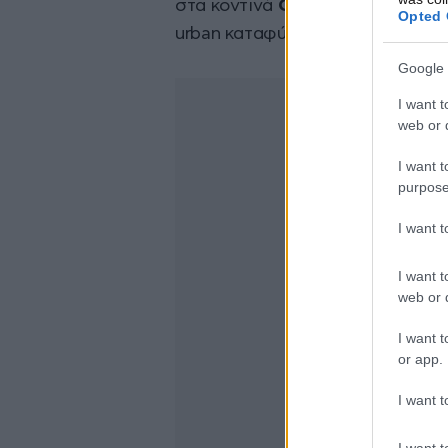
στα κοντινά
Cliffs Lofts
, ένα βι
Opted 
urban καταφύγιο.
Google 
I want t
web or d
I want t
purpose
I want 
I want t
web or d
I want t
or app.
I want t
I want t