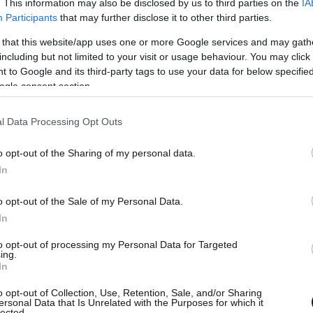
. This information may also be disclosed by us to third parties on the
IA
Participants
that may further disclose it to other third parties.
 that this website/app uses one or more Google services and may gath
including but not limited to your visit or usage behaviour. You may click 
 to Google and its third-party tags to use your data for below specifi
ogle consent section.
l Data Processing Opt Outs
o opt-out of the Sharing of my personal data.
In
o opt-out of the Sale of my Personal Data.
In
εται στο
Χόμποκεν
, απέναντι από το
Μανχάταν
,
er
λειτουργεί ως φυσικό σκηνικό για τις πιο
to opt-out of processing my Personal Data for Targeted
ing.
 Περίπατοι, γρήγορα μεσημεριανά ραντεβού και
In
 νερό αποτυπώνουν μια πιο ρομαντική, σχεδόν
o opt-out of Collection, Use, Retention, Sale, and/or Sharing
ρισμα του χαρακτήρα του Γκόλντσταϊν γυρίστηκε
ersonal Data that Is Unrelated with the Purposes for which it
lected.