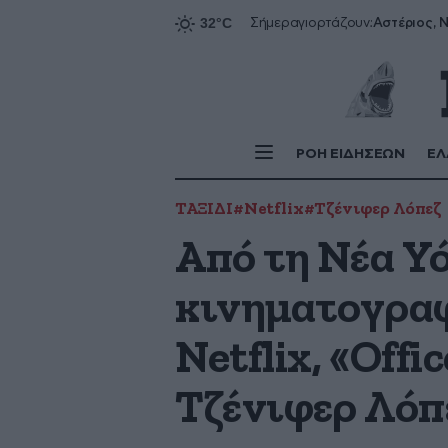
Αστέριος, Ν
Σήμερα
γιορτάζουν:
ΡΟΗ ΕΙΔΗΣΕΩΝ
ΕΛ
ΤΑΞΙΔΙ
#Netflix
#Τζένιφερ Λόπεζ
Από τη Νέα Υ
κινηματογραφι
Netflix, «Off
Τζένιφερ Λόπ