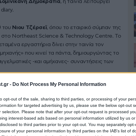
Δομινικανή Δημοκρατία
, η ταινία λειτουργεί
diary.
θ του
Νιου Τζέρσεϊ
, όπου το εταιρικό σύμπαν της
 στο Northeast Science & Technology Centre. Το
εταμένα εργαστήρια δίνει στην ταινία τον
«μηχανής» που κινεί τα πάντα, δημιουργώντας το
αγγελματικές -και αμήχανες- συναντήσεις των
.gr -
Do Not Process My Personal Information
to opt-out of the sale, sharing to third parties, or processing of your per
formation for targeted advertising by us, please use the below opt-out s
r selection. Please note that after your opt-out request is processed y
eing interest-based ads based on personal information utilized by us or
disclosed to third parties prior to your opt-out. You may separately opt-
losure of your personal information by third parties on the IAB’s list of