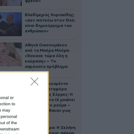
φρένο»
Βλαδίμηρος Κυριακίδης:
«Δεν πιστεύω στον Θεό,
είναι δημιούργημα του
ανθρώπου»
Αθηνά Οικονομάκου
από τα Μπόρα Μπόρα:
«Έσκασε τώρα όλη η
κούραση» – Το
απρόοπτο πρόβλημα
υγείας
Βίντεο-ντοκουμέντο
από το θανατηφόρο
τροχαίο στις Σέρρες: Η
sonal or
στιγμή που το ΙΧ μπαίνει
ection to
στο αντίθετο ρεύμα –
ou may
Ακαριαία πέθαναν γιος
 personal
και μητέρα
out of the
Ζώδια σήμερα: Η Σελήνη
 downstream
στους Διδύμους φέρνει