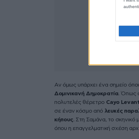
authenti
Αν όμως υπάρχει ένα σημείο όπου 
Δομινικανή Δημοκρατία
. Όπως 
πολυτελές θέρετρο
Cayo Levant
σε έναν κόσμο από
λευκές παρα
κήπους
. Στη Σαμάνα, το σκηνικό
όπου η επαγγελματική σχέση αρχί