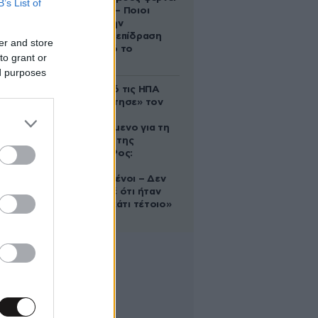
B’s List of
ανατροπές – Ποιοι
δέχονται την
ευεργετική επίδραση
er and store
του Δία από το
to grant or
απόγευμα;
ed purposes
Ζευγάρι από τις ΗΠΑ
που «υιοθέτησε» τον
Αφγανό
κατηγορούμενο για τη
δολοφονία της
Ελίζαμπεθ Ρος:
«Είμαστε
συντετριμμένοι – Δεν
έδειξε ποτέ ότι ήταν
ικανός για κάτι τέτοιο»