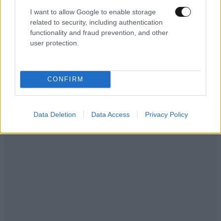
για λίγο το όνειρο «των δύο ηπείρων και των
I want to allow Google to enable storage
πέντε θαλασσών»
related to security, including authentication
functionality and fraud prevention, and other
user protection.
CONFIRM
Data Deletion
Data Access
Privacy Policy