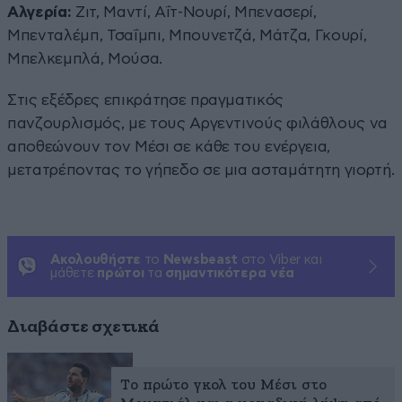
Αλγερία:
Ζιτ, Μαντί, Αΐτ-Νουρί, Μπενασερί,
Μπενταλέμπ, Τσαΐμπι, Μπουνετζά, Μάτζα, Γκουρί,
Μπελκεμπλά, Μούσα.
Στις εξέδρες επικράτησε πραγματικός
πανζουρλισμός, με τους Αργεντινούς φιλάθλους να
αποθεώνουν τον Μέσι σε κάθε του ενέργεια,
μετατρέποντας το γήπεδο σε μια ασταμάτητη γιορτή.
Ακολουθήστε
το
Newsbeast
στο Viber και
μάθετε
πρώτοι
τα
σημαντικότερα νέα
Διαβάστε σχετικά
Το πρώτο γκολ του Μέσι στο