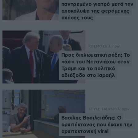
παντρεμένο γιατρό μετά την
αποκάλυψη της φερόμενης
σχέσης τους
ΚΟΣΜΟΣ
6 λ. πριν
Προς διπλωματική ρήξη; Το
«όχι» του Νετανιάχου στον
Τραμπ και το πολιτικό
αδιέξοδο στο Ισραήλ
STYLE TALKS
10 λ. πριν
Βασίλης Βασιλειάδης: Ο
αρχιτέκτονας που έκανε την
αρχιτεκτονική viral