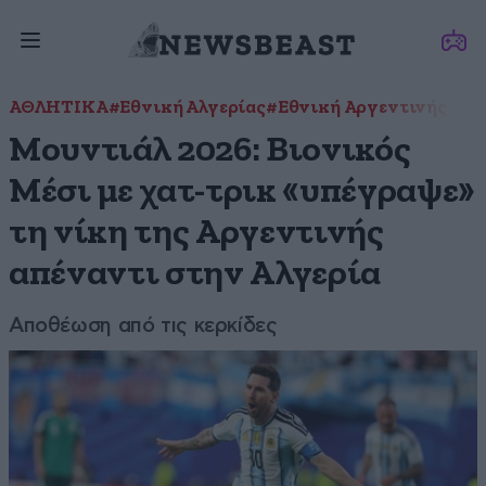
ΑΘΛΗΤΙΚΑ
#Εθνική Αλγερίας
#Εθνική Αργεντινής
#Λι
Μουντιάλ 2026: Βιονικός
Μέσι με χατ-τρικ «υπέγραψε»
τη νίκη της Αργεντινής
απέναντι στην Αλγερία
Αποθέωση από τις κερκίδες