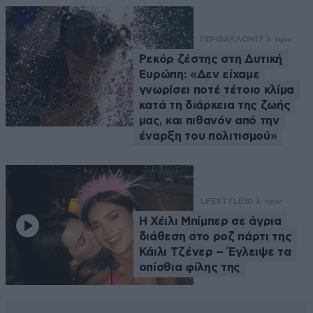
ΠΕΡΙΒΑΛΛΟΝ
17 λ. πριν
Ρεκόρ ζέστης στη Δυτική
Ευρώπη: «Δεν είχαμε
γνωρίσει ποτέ τέτοιο κλίμα
κατά τη διάρκεια της ζωής
μας, και πιθανόν από την
έναρξη του πολιτισμού»
LIFESTYLE
30 λ. πριν
Η Χέιλι Μπίμπερ σε άγρια
διάθεση στο ροζ πάρτι της
Κάιλι Τζένερ – Έγλειψε τα
οπίσθια φίλης της