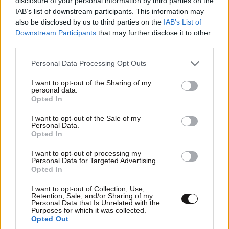
disclosure of your personal information by third parties on the
IAB’s list of downstream participants. This information may
also be disclosed by us to third parties on the
IAB’s List of
Downstream Participants
that may further disclose it to other
third parties.
ΠΡΟΣΘΕΣΤΕ ΤΟ ΣΧΟΛΙΟ ΣΑΣ
Please note that this website/app uses one or more Google
Personal Data Processing Opt Outs
services and may gather and store information including but
not limited to your visit or usage behaviour. You may click to
I want to opt-out of the Sharing of my
personal data.
grant or deny consent to Google and its third-party tags to
Opted In
use your data for below specified purposes in below Google
consent section.
I want to opt-out of the Sale of my
Personal Data.
Opted In
I want to opt-out of processing my
Personal Data for Targeted Advertising.
Xαρακτήρες: 0/1000
Opted In
Διαβάστε και ακολουθήστε τους κανόνες σχολιασμού
I want to opt-out of Collection, Use,
Retention, Sale, and/or Sharing of my
Personal Data that Is Unrelated with the
Purposes for which it was collected.
ΠΡΟΣΘΗΚΗ
Opted Out