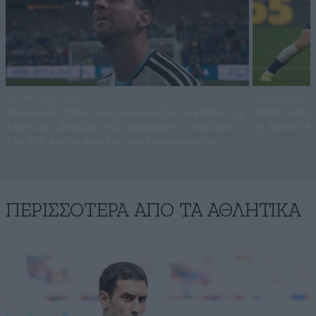
07·08·2026 21:08
03·08·2026 12
Μουντιάλ 2026: «Θα ανατινάξω τον Μέσι με
ΜΜΕ Γαλλία
τέσσερις βόμβες»-Οι απόρρητες εκθέσεις
τη Χρυσή Μ
του FBI και οι απειλές για τρομοκρατία
ΠΕΡΙΣΣΟΤΕΡΑ ΑΠΟ ΤA ΑΘΛΗΤΙΚΑ