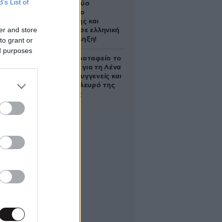
B’s List of
Ακυρώνει δύο
συμβόλαια ο
Λαρεντζάκης και
er and store
υπογράφει σε ελληνική
ομάδα-έκπληξη!
to grant or
ed purposes
Στο Α’ Νεκροταφείο το
μνημόσυνο για τη Λένα
Σαμαρά – Συγγενείς και
φίλοι στο πλευρό της
οικογένειας