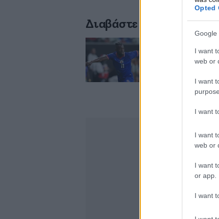
Opted 
Διαβάστε σχετικά
Google 
I want t
Μουντιάλ 2026: Η
web or d
της
I want t
purpose
I want 
I want t
web or d
I want t
or app.
I want t
I want t