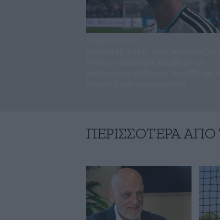
07·08·2026 21:08
Μουντιάλ 2026: «Θα ανατινάξω 
Μέσι με τέσσερις βόμβες»-Οι
απόρρητες εκθέσεις του FBI και ο
απειλές για τρομοκρατία
ΠΕΡΙΣΣΟΤΕΡΑ ΑΠΟ