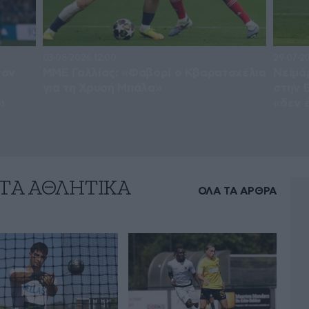
03·08·2026 12:00
29·07·20
τον
ΜΜΕ Γαλλίας: «Φαβορί ο Κβαρατσχέλια
Νεϊμά
για τη Χρυσή Μπάλα»
στην 
ι
«δεν 
 ΤA ΑΘΛΗΤΙΚΑ
ΟΛΑ ΤΑ ΑΡΘΡΑ