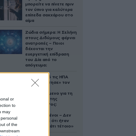
μπορείτε να πίνετε πριν
τον ύπνο για καλύτερα
επίπεδα σακχάρου στο
αίμα
Ζώδια σήμερα: Η Σελήνη
στους Διδύμους φέρνει
ανατροπές – Ποιοι
δέχονται την
ευεργετική επίδραση
του Δία από το
απόγευμα;
Ζευγάρι από τις ΗΠΑ
που «υιοθέτησε» τον
Αφγανό
κατηγορούμενο για τη
sonal or
δολοφονία της
Ελίζαμπεθ Ρος:
ection to
«Είμαστε
ou may
συντετριμμένοι – Δεν
 personal
έδειξε ποτέ ότι ήταν
out of the
ικανός για κάτι τέτοιο»
 downstream