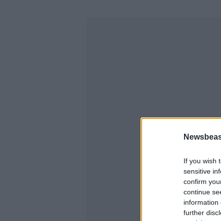
Newsbeast
If you wish 
sensitive in
confirm you
continue se
information 
further disc