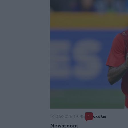
14·06·2026 19:45
σχόλια
1
Newsroom