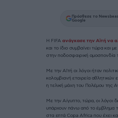
Πρόσθεσε το Newsbeast
Google
Η FIFA
ανάγκασε την Αϊτή να α
και το ίδιο συμβαίνει τώρα και μ
στην ποδοσφαιρική ομοσπονδία 
Με την Αϊτή οι λόγοι ήταν πολιτι
κολομβιανή εταιρεία αθλητικών 
η τελική μάχη του Πολέμου της Α
Με την Αίγυπτο, τώρα, οι λόγοι δ
υπάρχουν πάνω από το έμβλημα τ
στα επτά Copa Africa που έχει κα