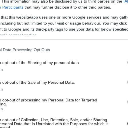
. This information may also be disclosed by us to third parties on the
IA
Participants
that may further disclose it to other third parties.
 that this website/app uses one or more Google services and may gath
including but not limited to your visit or usage behaviour. You may click 
 to Google and its third-party tags to use your data for below specifi
ogle consent section.
l Data Processing Opt Outs
o opt-out of the Sharing of my personal data.
 θεσμού και ήθελε να το τονίσει αυτό, η FIFA
In
 αστέρια στις φανέλες μόνο αν αναφέρονται σε
. Όχι για το Euro, το Copa Africa, το Copa
o opt-out of the Sale of my Personal Data.
In
to opt-out of processing my Personal Data for Targeted
ing.
φαιρική ομοσπονδία της Αιγύπτου για αλλαγή
In
αι αναμένεται να γίνει άμεσα.
o opt-out of Collection, Use, Retention, Sale, and/or Sharing
ersonal Data that Is Unrelated with the Purposes for which it
lected.