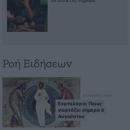
10 παίκτες σήμερα
Ροή Ειδήσεων
ΕΛΛΑΔΑ
4 λ. πριν
Εορτολόγιο: Ποιος
γιορτάζει σήμερα 6
Αυγούστου