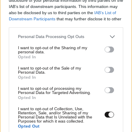
disclosure of your personal information by third parties on the
Απαντήστε
0
5
IAB’s list of downstream participants. This information may
also be disclosed by us to third parties on the
IAB’s List of
Downstream Participants
that may further disclose it to other
Εσύ χθες
14·06·2026 19:12
third parties.
κοιμήθηκες με το παραμύθι ότι είστε
Please note that this website/app uses one or more Google
Personal Data Processing Opt Outs
πρωταθλητές. Σήμερα κατάλαβες ποιος είναι ο
services and may gather and store information including but
πανάξιος πρωταθλητής;
not limited to your visit or usage behaviour. You may click to
I want to opt-out of the Sharing of my
personal data.
grant or deny consent to Google and its third-party tags to
Opted In
Απαντήστε
5
0
use your data for below specified purposes in below Google
consent section.
I want to opt-out of the Sale of my
Personal Data.
Opted In
I want to opt-out of processing my
Personal Data for Targeted Advertising.
Opted In
I want to opt-out of Collection, Use,
Retention, Sale, and/or Sharing of my
Personal Data that Is Unrelated with the
Purposes for which it was collected.
Opted Out