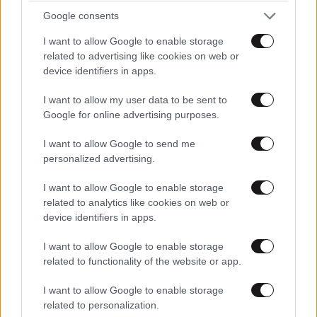
Google consents
I want to allow Google to enable storage
related to advertising like cookies on web or
device identifiers in apps.
I want to allow my user data to be sent to
Πρωταθλητής των βολών
14·06·2026 18:14
Google for online advertising purposes.
Τρινκέρι για βολένκοφ: Κοιτάει αριστερά του δίνουν
I want to allow Google to send me
βολές, κοιτάει δεξιά του ξαναδίνουν βολές...
personalized advertising.
Απαντήστε
0
4
I want to allow Google to enable storage
related to analytics like cookies on web or
device identifiers in apps.
έλα ντε
14·06·2026 18:57
I want to allow Google to enable storage
«Έχω έναν Έλληνα φίλο, που μου είπε πως ο
related to functionality of the website or app.
Ντιφαλά σφυρίζει αρκετές φορές τον
Παναθηναϊκό και εκείνοι κερδίζουν. Όμως, δεν
I want to allow Google to enable storage
γνωρίζω πόσο συχνά γίνεται αυτό, θα το
related to personalization.