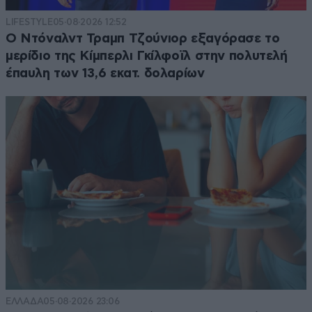
LIFESTYLE
05·08·2026 12:52
Ο Ντόναλντ Τραμπ Τζούνιορ εξαγόρασε το
μερίδιο της Κίμπερλι Γκίλφοϊλ στην πολυτελή
έπαυλη των 13,6 εκατ. δολαρίων
ΕΛΛΑΔΑ
05·08·2026 23:06