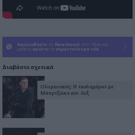
Ακολουθήστε
το
Newsbeast
στο Viber και
μάθετε
πρώτοι
τα
σημαντικότερα νέα
Διαβάστε σχετικά
Ολυμπιακός: Η «καλημέρα» με
Μπαρτζώκα και Λεξ