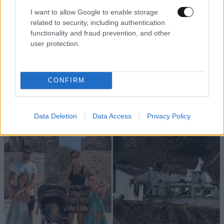
αντικαταστήσουν τους β και γ κατηγορίας
I want to allow Google to enable storage
Αμερικανούς παίκτες.
related to security, including authentication
functionality and fraud prevention, and other
user protection.
Απαντήστε
1
0
CONFIRM
TRENDING
Data Deletion
Data Access
Privacy Policy