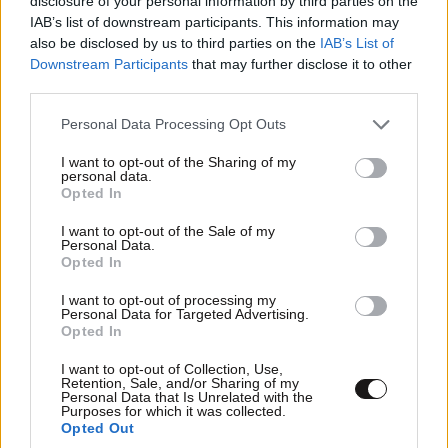
disclosure of your personal information by third parties on the
Απαντήστε
0
0
IAB’s list of downstream participants. This information may
also be disclosed by us to third parties on the
IAB’s List of
Downstream Participants
that may further disclose it to other
third parties.
Please note that this website/app uses one or more Google
Personal Data Processing Opt Outs
services and may gather and store information including but
not limited to your visit or usage behaviour. You may click to
I want to opt-out of the Sharing of my
personal data.
grant or deny consent to Google and its third-party tags to
Opted In
use your data for below specified purposes in below Google
consent section.
I want to opt-out of the Sale of my
Personal Data.
Opted In
I want to opt-out of processing my
Personal Data for Targeted Advertising.
Opted In
I want to opt-out of Collection, Use,
Retention, Sale, and/or Sharing of my
Personal Data that Is Unrelated with the
MVP Τσαρούχα
15·06·2026 10:32
Purposes for which it was collected.
Opted Out