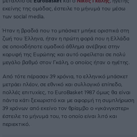
μετάλλιο σε
Eurobasket
και ο
Νίκος Γκάλης
, ηγέτης
εκείνης της ομάδας, έστειλε το μήνυμά του μέσω
των social media.
Ήταν η βραδιά που το μπάσκετ μπήκε οριστικά στη
ζωή του Έλληνα, ήταν η πρώτη φορά που η Ελλάδα
σε οποιοδήποτε ομαδικό άθλημα ανέβηκε στην
κορυφή της Ευρώπης και αυτό οφείλεται σε πολύ
μεγάλο βαθμό στον Γκάλη, ο οποίος ήταν ο ηγέτης.
Από τότε πέρασαν 39 χρόνια, το ελληνικό μπάσκετ
μετράει πλέον, σε εθνικό και συλλογικό επίπεδο,
πολλές επιτυχίες, το EuroBasket 1987 όμως θα είναι
πάντα κάτι ξεχωριστό και με αφορμή τη συμπλήρωση
39 χρόνων από εκείνο τον θρίαμβο ο «γκάνγκστερ»
έστειλε το μήνυμά του, το οποίο είναι λιτό και
περιεκτικό.