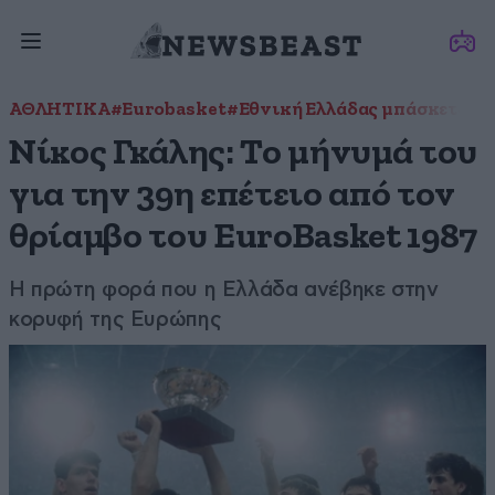
ΑΘΛΗΤΙΚΑ
#Eurobasket
#Εθνική Ελλάδας μπάσκετ
#Ευ
Νίκος Γκάλης: Το μήνυμά του
για την 39η επέτειο από τον
θρίαμβο του EuroBasket 1987
Η πρώτη φορά που η Ελλάδα ανέβηκε στην
κορυφή της Ευρώπης