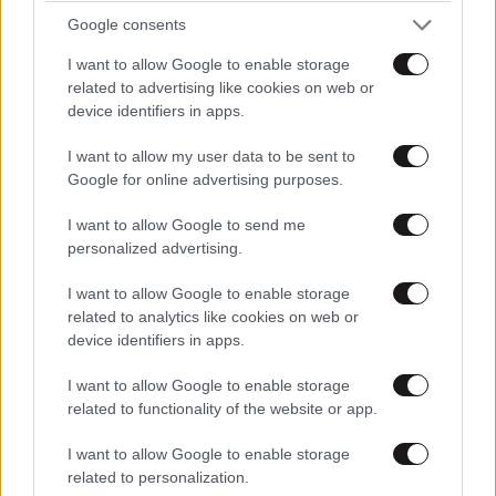
Και ήρθε ο γαύρος τώρα και τα ρήμαξε όλα, με 100-0
Google consents
διαιτησία και Πρωταθλητής στις βολές!
I want to allow Google to enable storage
Απαντήστε
0
0
related to advertising like cookies on web or
device identifiers in apps.
Ο Φάπαμαν έφυγε ..
16·06·2026 00:09
I want to allow my user data to be sent to
Google for online advertising purposes.
Ξεχάστε τις βολές,βρείτε κάτι άλλο..για να σας
πιστέψει κάποιος..
I want to allow Google to send me
personalized advertising.
Απαντήστε
0
0
I want to allow Google to enable storage
related to analytics like cookies on web or
device identifiers in apps.
Χαχα
14·06·2026 18:19
I want to allow Google to enable storage
related to functionality of the website or app.
Αυτή η επιτυχία έγινε με έλληνες αποκλειστικά
παίκτες. Αν λοιπόν θέλουμε μία εξ ίσου επιτυχία στο
I want to allow Google to enable storage
μέλλον τότε ας φροντίσουμε να δημιουργήσουμε
related to personalization.
σχολές μπάσκετ δίνοντας έτσι παίκτες που θα