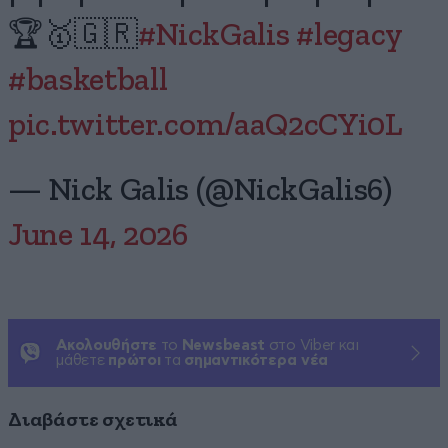
🏆🥇🇬🇷
#NickGalis
#legacy
#basketball
pic.twitter.com/aaQ2cCYi0L
— Nick Galis (@NickGalis6)
June 14, 2026
Ακολουθήστε
το
Newsbeast
στο Viber και
μάθετε
πρώτοι
τα
σημαντικότερα νέα
Διαβάστε σχετικά