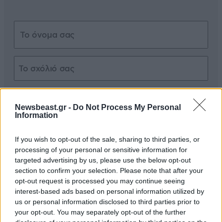
Xαρακτήρες: 0/1000
Newsbeast.gr -
Do Not Process My Personal
Διαβάστε και ακολουθήστε τους κανόνες σχολιασμού
Information
ΠΡΟΣΘΗΚΗ
If you wish to opt-out of the sale, sharing to third parties, or
processing of your personal or sensitive information for
targeted advertising by us, please use the below opt-out
section to confirm your selection. Please note that after your
opt-out request is processed you may continue seeing
Οποιος...
16·06·2026 00:11
interest-based ads based on personal information utilized by
us or personal information disclosed to third parties prior to
δεν ήταν Άρης ας σηκώσει το χέρι του...🤫🫡
your opt-out. You may separately opt-out of the further