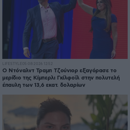
LIFESTYLE
05·08·2026 12:52
Ο Ντόναλντ Τραμπ Τζούνιορ εξαγόρασε το
μερίδιο της Κίμπερλι Γκίλφοϊλ στην πολυτελή
έπαυλη των 13,6 εκατ. δολαρίων