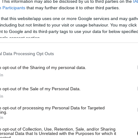
. This information may also be disclosed by us to third parties on the
IA
ρις µεγάλες οµάδες -το γνωστό «big 4»- σέβοµαι
Participants
that may further disclose it to other third parties.
ς, όχι µόνο αυτούς. Ως διαιτητές πρέπει να
 that this website/app uses one or more Google services and may gath
πο τον Ολυµπιακό, την ΑΕΚ, τον ΠΑΟΚ, τον
including but not limited to your visit or usage behaviour. You may click 
υπόλοιπες οµάδες, όπως τον Λεβαδειακό ή τον
 to Google and its third-party tags to use your data for below specifi
ο επίπεδο της οµάδας.
ogle consent section.
l Data Processing Opt Outs
είριση 50-50 και για τους δύο συλλόγους, χωρίς
 των µικρότερων. Αν θέλουµε να έχουµε
o opt-out of the Sharing of my personal data.
και στους παίκτες, ο τρόπος είναι η συνέπεια στη
In
µήνυµα που τόνισα στο σεµινάριο: αν νιώσω ότι η
o opt-out of the Sale of my Personal Data.
αι ισορροπηµένη -ότι ευνοεί µια οµάδα επειδή τη
In
τός ο διαιτητής θα παραµείνει στον πάγκο των
to opt-out of processing my Personal Data for Targeted
ing.
In
o opt-out of Collection, Use, Retention, Sale, and/or Sharing
ersonal Data that Is Unrelated with the Purposes for which it
lected.