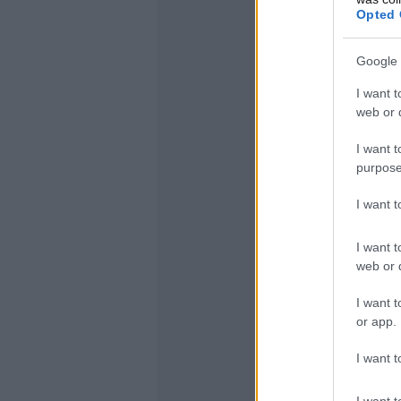
Opted 
Google 
I want t
web or d
I want t
purpose
I want 
I want t
web or d
I want t
or app.
I want t
I want t