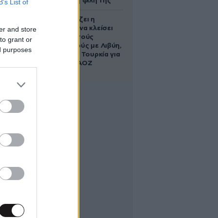
να σώσει τη φίλη της
B’s List of
Πώς σχεδιάζει η
κυβέρνηση να κλείσει
er and store
τους ανοιχτούς
to grant or
λογαριασμούς με Λιβύη,
ed purposes
Αλβανία και Τουρκία για
τη χάραξη ΑΟΖ