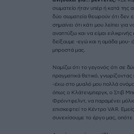
ανησυχεί για… βεντέτες:
«Ʃε κα
σωµατείο ήταν υπέρ ή κατά της 
δύο σωµατεία θεωρούν ότι δεν ε
σηµαίνει ότι κάτι µου λείπει για 
αναπτύξω και να είµαι ειλικρινής
δείξουµε -εγώ και η οµάδα µου- ό
µπροστά µας.
Νοµίζω ότι το γεγονός ότι σε δύ
πραγµατικά θετικό, γνωρίζοντας
-έχω στο µυαλό µου πολλά ονόµα
όπως ο Κλάτενµπεργκ, ο Ʃτιβ Μπέν
Φρόιντφελντ, να παραµένει µόλι
επισκεφτεί το Κέντρο VAR. Εµείς
συνεχίσουµε το έργο µας, οπότε 