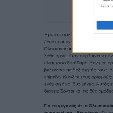
authenti
Είµαστε σαν ποδοσφαιρική οµάδα: 
έναν προπονητή τον ενδιαφέρει ο
Όλοι κάνουµε λάθη, είµαστε άνθ
λάθη όµως, όταν συµβαίνουν πάν
είναι τόσο ξεκάθαρα. Δεν µου αρ
βελτιώσω τις δεξιότητές τους- α
επίπεδο, ελέγξτε τους ορισµούς: 
ενάµιση ή και δύο µήνες. Αυτός 
διαχειρίζονται και τις δύο οµάδες
Για το γεγονός ότι ο Ολυμπιακό