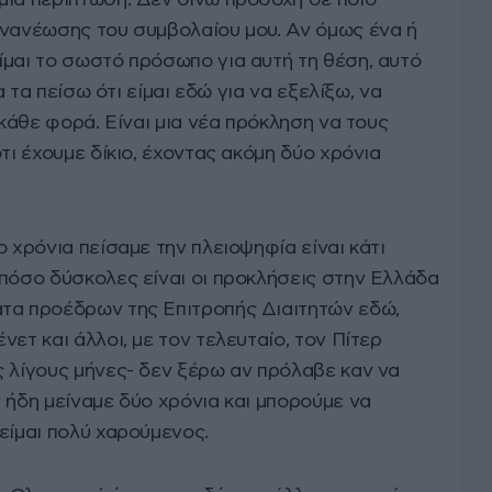
µία περίπτωση. Δεν δίνω προσοχή σε ποιο
ανανέωσης του συµβολαίου µου. Αν όµως ένα ή
ίµαι το σωστό πρόσωπο για αυτή τη θέση, αυτό
να τα πείσω ότι είµαι εδώ για να εξελίξω, να
 κάθε φορά. Είναι µια νέα πρόκληση να τους
τι έχουµε δίκιο, έχοντας ακόµη δύο χρόνια
ο χρόνια πείσαµε την πλειοψηφία είναι κάτι
 πόσο δύσκολες είναι οι προκλήσεις στην Ελλάδα
τα προέδρων της Επιτροπής Διαιτητών εδώ,
ετ και άλλοι, µε τον τελευταίο, τον Πίτερ
ς λίγους µήνες- δεν ξέρω αν πρόλαβε καν να
 ήδη µείναµε δύο χρόνια και µπορούµε να
είµαι πολύ χαρούµενος.