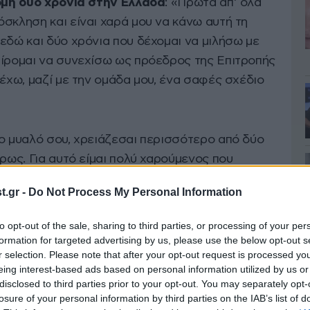
κόμη δύο χρόνια στην Ελλάδα
: «Πρώτα απ’ όλα
σκληση και είναι χαρά µου να κάνω αυτή τη
εδώ και δύο χρόνια που δέχοµαι να µιλήσω µε
αίροµαι να συνεχίσω ως πρόεδρος της Επιτροπής
 έχω, µαζί µε την οµάδα µου, ένα σαφές σχέδιο
το µυαλό σου, χρειάζεσαι περισσότερο από δύο
ήρως. Για αυτό είµαι πολύ χαρούµενος που
η χρόνο, καθώς πρέπει να είµαστε προσεκτικοί
.gr -
Do Not Process My Personal Information
έχρι το τέλος της σύµβασης, που είναι Ιούλιος
to opt-out of the sale, sharing to third parties, or processing of your per
formation for targeted advertising by us, please use the below opt-out s
r selection. Please note that after your opt-out request is processed y
τητές να ευνοούν τις μεγάλες ομάδες:
«Το
eing interest-based ads based on personal information utilized by us or
νάριο στις αρχές του καλοκαιριού, πριν από δύο
disclosed to third parties prior to your opt-out. You may separately opt-
ει σηµασία ποιες οµάδες θα διαιτητεύετε». Αν
losure of your personal information by third parties on the IAB’s list of