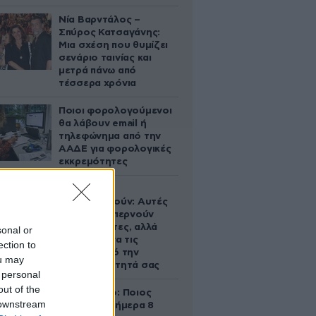
Νία Βαρντάλος –
Σπύρος Κατσαγάνης:
Μια σχέση που θυμίζει
σενάριο ταινίας και
μετρά πάνω από
τέσσερα χρόνια
Ποιοι φορολογούμενοι
θα λάβουν email ή
τηλεφώνημα από την
ΑΑΔΕ για φορολογικές
εκκρεμότητες
Ογκολόγοι
προειδοποιούν: Αυτές
οι τροφές, περνούν
απαρατήρητες, αλλά
sonal or
καλό είναι να τις
ection to
βγάλετε από την
ou may
καθημερινότητά σας
 personal
out of the
Εορτολόγιο: Ποιος
 downstream
γιορτάζει σήμερα 8