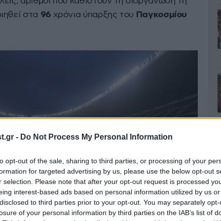
λεις, αριθμοί που καθιστούν τη διοργάνωση τη
ιηθεί στα
96
χρόνια ύπαρξης του
Παγκοσμίου
.gr -
Do Not Process My Personal Information
to opt-out of the sale, sharing to third parties, or processing of your per
formation for targeted advertising by us, please use the below opt-out s
r selection. Please note that after your opt-out request is processed y
eing interest-based ads based on personal information utilized by us or
disclosed to third parties prior to your opt-out. You may separately opt-
losure of your personal information by third parties on the IAB’s list of