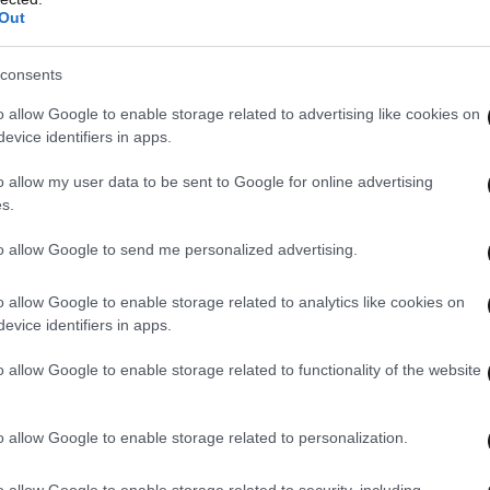
Out
στη διοργάνωση, αλλά επεκτείνεται σε
α και την Αφρική μέχρι τη Λατινική Αμερική και
consents
o allow Google to enable storage related to advertising like cookies on
evice identifiers in apps.
φαίρου εξηγεί σε μεγάλο βαθμό αυτή την
o allow my user data to be sent to Google for online advertising
α το πιο προσιτό ομαδικό άθλημα στον κόσμο, το
s.
παντού και από οποιονδήποτε. Σε γήπεδα, αλάνες,
υς παιχνιδιού, εκατομμύρια άνθρωποι κάθε
to allow Google to send me personalized advertising.
ς μοιράζονται καθημερινά την ίδια εμπειρία.
o allow Google to enable storage related to analytics like cookies on
η βάση πάνω στην οποία οικοδομήθηκε η
evice identifiers in apps.
ς.
o allow Google to enable storage related to functionality of the website
σεις του
Παγκοσμίου Κυπέλλου
δεν αφορούν
 τελευταία χρόνια η διοργάνωση έχει συνδεθεί
o allow Google to enable storage related to personalization.
ικές εξελίξεις. Το
Μουντιάλ της Ρωσίας
το 2018
o allow Google to enable storage related to security, including