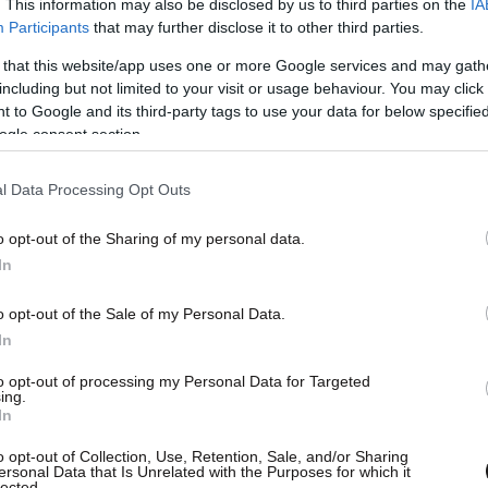
. This information may also be disclosed by us to third parties on the
IA
Participants
that may further disclose it to other third parties.
 that this website/app uses one or more Google services and may gath
including but not limited to your visit or usage behaviour. You may click 
 to Google and its third-party tags to use your data for below specifi
ogle consent section.
λ του 2026 ως το κορυφαίο αθλητικό και
υ ποδοσφαίρου. Οι εκτιμήσεις της παγκόσμιας
l Data Processing Opt Outs
ερισσότερους από
πέντε
εκατομμύρια θεατές
o opt-out of the Sharing of my personal data.
εται να προσεγγίσουν τα τρία δισεκατομμύρια
In
 ξεπερνούν κατά πολύ τα αντίστοιχα οικονομικά
εων και επιβεβαιώνουν τη συνεχή εμπορική
o opt-out of the Sale of my Personal Data.
In
to opt-out of processing my Personal Data for Targeted
ική και ψηφιακή απήχηση αναμένεται να
ing.
In
εκόρ. Η
FIFA
εκτιμά ότι περίπου έξι
ρακολουθήσουν ή θα αλληλεπιδράσουν με το
o opt-out of Collection, Use, Retention, Sale, and/or Sharing
ersonal Data that Is Unrelated with the Purposes for which it
ενδιαφέρον δεν περιορίζεται στις 48 χώρες που
lected.