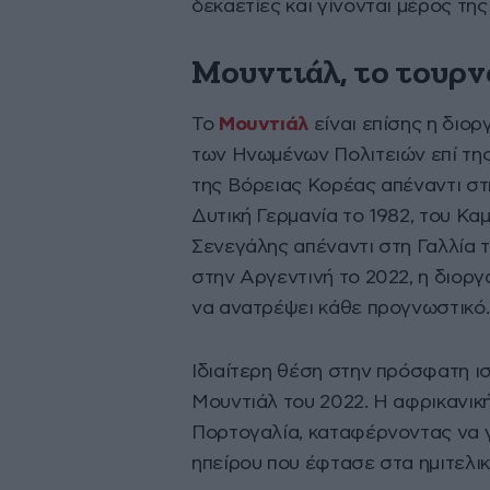
δεκαετίες και γίνονται μέρος τ
Μουντιάλ, το τουρ
Το
Μουντιάλ
είναι επίσης η διο
των Ηνωμένων Πολιτειών επί της 
της Βόρειας Κορέας απέναντι στη
Δυτική Γερμανία το 1982, του Κα
Σενεγάλης απέναντι στη Γαλλία 
στην Αργεντινή το 2022, η διοργ
να ανατρέψει κάθε προγνωστικό.
Ιδιαίτερη θέση στην πρόσφατη ισ
Μουντιάλ του 2022. Η αφρικανική
Πορτογαλία, καταφέρνοντας να γ
ηπείρου που έφτασε στα ημιτελι