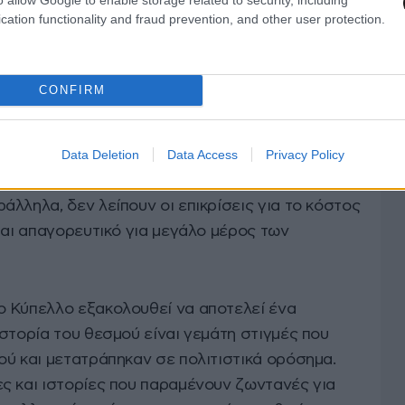
οκάλεσαν έντονες συζητήσεις σχετικά με
cation functionality and fraud prevention, and other user protection.
, πολιτικής επιρροής και του ρόλου της FIFA
CONFIRM
ι και ενόψει του
Μουντιάλ
του 2026. Η πολιτική
είες,
οι περιορισμοί που αντιμετωπίζουν πολίτες
Data Deletion
Data Access
Privacy Policy
ό τους στη χώρα, καθώς και η ευρύτερη
δημιουργήσει νέες συζητήσεις γύρω από τον
λληλα, δεν λείπουν οι επικρίσεις για το κόστος
ται απαγορευτικό για μεγάλο μέρος των
 Κύπελλο εξακολουθεί να αποτελεί ένα
στορία του θεσμού είναι γεμάτη στιγμές που
ού και μετατράπηκαν σε πολιτιστικά ορόσημα.
ς και ιστορίες που παραμένουν ζωντανές για