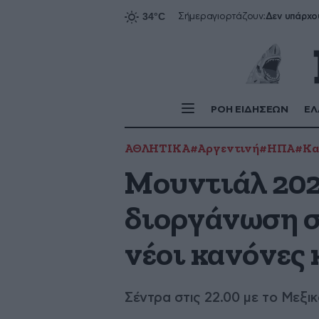
Δεν υπάρχο
Σήμερα
γιορτάζουν:
ΡΟΗ ΕΙΔΗΣΕΩΝ
ΕΛ
ΑΘΛΗΤΙΚΑ
#Αργεντινή
#ΗΠΑ
#Κα
Μουντιάλ 202
διοργάνωση σ
νέοι κανόνες
Σέντρα στις 22.00 με το Μεξικ