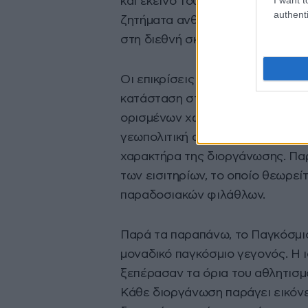
και εκείνο του
Κατάρ
το 2022 πρ
authenti
ζητήματα ανθρωπίνων δικαιωμάτων
στη διεθνή σκηνή.
Οι επικρίσεις αυτές συνεχίζοντα
κατάσταση στις
Ηνωμένες Πολιτ
ορισμένων χωρών κατά την είσοδ
γεωπολιτική αβεβαιότητα έχουν 
χαρακτήρα της διοργάνωσης. Παρά
των εισιτηρίων, το οποίο θεωρεί
παραδοσιακών φιλάθλων.
Παρά τα παραπάνω, το Παγκόσμιο
μοναδικό παγκόσμιο γεγονός. Η ι
ξεπέρασαν τα όρια του αθλητισμ
Κάθε διοργάνωση παράγει εικόνε