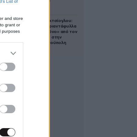
B’s List of
Αυγούστου
er and store
Μαρία Εκμεκτσίογλου:
to grant or
«17 λευκά τριαντάφυλλα
ed purposes
για έναν χρόνο» από τον
σύζυγό της στην
Κωνσταντινούπολη