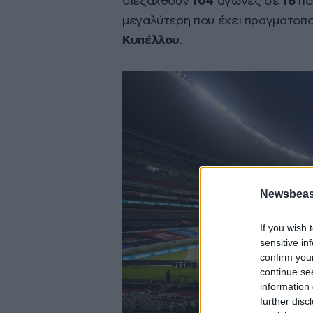
διεξαχθούν
104
αγώνες σε
16
πό
μεγαλύτερη που έχει πραγματοπο
Κυπέλλου
.
Newsbeast
If you wish 
sensitive in
confirm you
continue se
information 
further disc