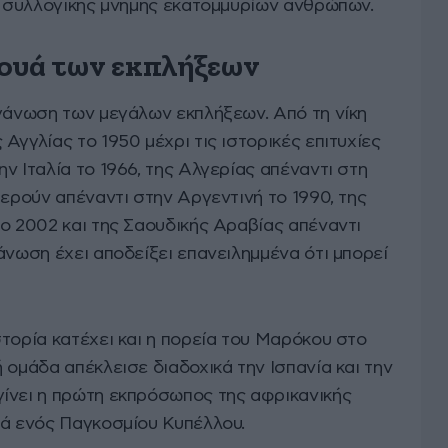
ης συλλογικής μνήμης εκατομμυρίων ανθρώπων.
νουά των εκπλήξεων
ργάνωση των μεγάλων εκπλήξεων. Από τη νίκη
Αγγλίας το 1950 μέχρι τις ιστορικές επιτυχίες
ν Ιταλία το 1966, της Αλγερίας απέναντι στη
μερούν απέναντι στην Αργεντινή το 1990, της
το 2002 και της Σαουδικής Αραβίας απέναντι
άνωση έχει αποδείξει επανειλημμένα ότι μπορεί
τορία κατέχει και η πορεία του Μαρόκου στο
 ομάδα απέκλεισε διαδοχικά την Ισπανία και την
ίνει η πρώτη εκπρόσωπος της αφρικανικής
κά ενός Παγκοσμίου Κυπέλλου.