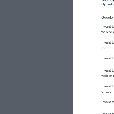
Opted 
Google 
I want t
web or d
I want t
purpose
I want 
I want t
web or d
I want t
or app.
I want t
I want t