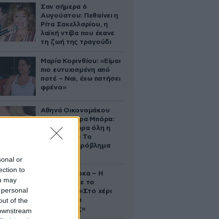
Σαν σήμερα 6
Αυγούστου: Πεθαίνει η
Ρίτα Σακελλαρίου, η
λαϊκή ντίβα που έκανε
τη ζωή της τραγούδι
Μαρία Κορινθίου: «Είμαι
πιο ευτυχισμένη από
ποτέ – Ναι, έχω πατήσει
φρένο»
Αθηνά Οικονομάκου
από τα Μπόρα Μπόρα:
«Έσκασε τώρα όλη η
κούραση» – Το
απρόοπτο πρόβλημα
υγείας
sonal or
ection to
Δανάη Μπάρκα – Η
ou may
ανάρτηση με το
 personal
σάντουιτς: «Στο χέρι
out of the
σου είναι να
αδυνατίσεις»
 downstream