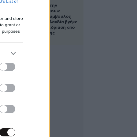
B’s List of
«Βλέπουμε την
μπουγάδα σου»:
Δημοτική σύμβουλος
er and store
στη Νέα Ζηλανδία βγήκε
to grant or
live σε συνεδρίαση από
ed purposes
το μπάνιο της