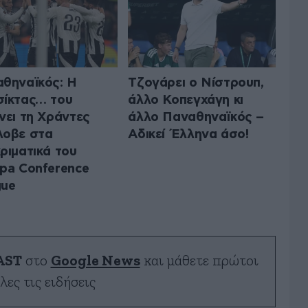
θηναϊκός: Η
Τζογάρει ο Νίστρουπ,
ίκτας… του
άλλο Κοπεγχάγη κι
νει τη Χράντες
άλλο Παναθηναϊκός –
λοβε στα
Αδικεί Έλληνα άσο!
ριματικά του
pa Conference
gue
AST
στο
Google News
και μάθετε πρώτοι
λες τις ειδήσεις