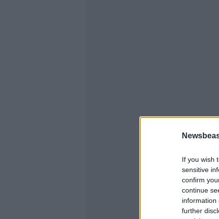
Newsbeast
If you wish 
sensitive in
confirm you
continue se
information 
further disc