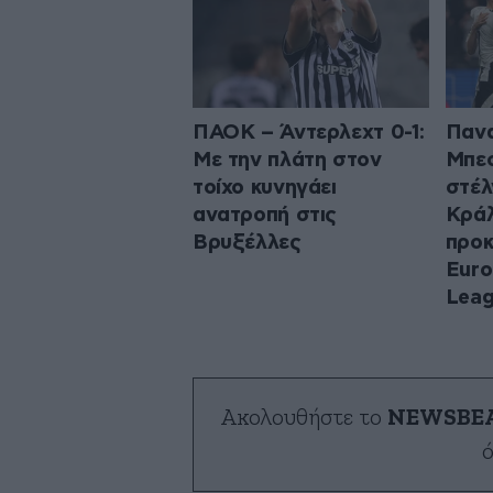
ΠΑΟΚ – Άντερλεχτ 0-1:
Πανα
Με την πλάτη στον
Μπεσ
τοίχο κυνηγάει
στέλ
ανατροπή στις
Κρά
Βρυξέλλες
προκ
Euro
Lea
Ακολουθήστε το
NEWSBE
ό