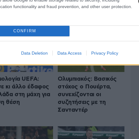
cation functionality and fraud prevention, and other user protection.
 ΤA ΑΘΛΗΤΙΚΑ
ΟΛΑ ΤΑ ΑΡΘΡΑ
CONFIRM
Data Deletion
Data Access
Privacy Policy
ολογία UEFA:
Ολυμπιακός: Βασικός
ε κι άλλο έδαφος
στόχος ο Πουέρτα,
λάδα στη μάχη για
συνεχίζονται οι
0η θέση
συζητήσεις με τη
Σανταντέρ