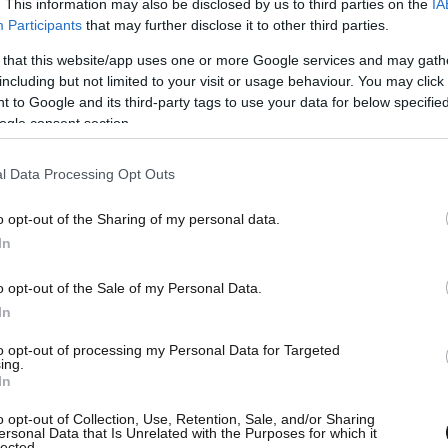
. This information may also be disclosed by us to third parties on the
IA
Participants
that may further disclose it to other third parties.
 that this website/app uses one or more Google services and may gath
including but not limited to your visit or usage behaviour. You may click 
 to Google and its third-party tags to use your data for below specifi
ogle consent section.
 τα πρώτα τρία παιχνίδια της σειράς λόγω
τοιμος για να επιστρέψει στη δράση και θα
l Data Processing Opt Outs
κού για τη νέα αναμέτρηση με τους
o opt-out of the Sharing of my personal data.
In
 τους ξένους, οι δύο που μένουν εκτός είναι ξανά
o opt-out of the Sale of my Personal Data.
In
λ, με τη 12άδα της ομάδας του Γιώργου
ους Γουόκαπ, Τζόσεφ, Φουρνιέ, Ντόρσεϊ,
to opt-out of processing my Personal Data for Targeted
ing.
λάου, Λαρεντζάκη, Βεζένκοβ, Πίτερς,
In
o opt-out of Collection, Use, Retention, Sale, and/or Sharing
ersonal Data that Is Unrelated with the Purposes for which it
lected.