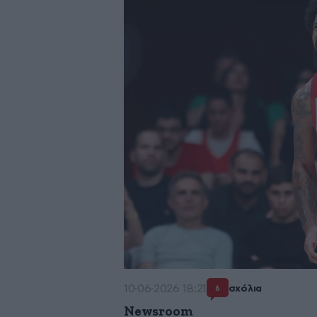
10·06·2026 18:21
σχόλια
6
Newsroom