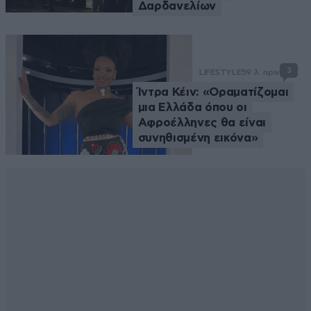
Δαρδανελίων
3
LIFESTYLE
59 λ. πριν
Ίντρα Κέιν: «Οραματίζομαι
μια Ελλάδα όπου οι
Αφροέλληνες θα είναι
συνηθισμένη εικόνα»