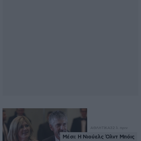
ΑΘΛΗΤΙΚΑ
32 λ. πριν
Μέσι: Η Νιούελς Όλντ Μπόις