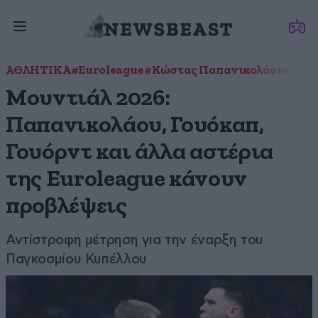
ΑΘΛΗΤΙΚΑ
#Euroleague
#Κώστας Παπανικολάου
#Μου
Μουντιάλ 2026:
Παπανικολάου, Γουόκαπ,
Γουόρντ και άλλα αστέρια
της Euroleague κάνουν
προβλέψεις
Αντίστροφη μέτρηση για την έναρξη του
Παγκοσμίου Κυπέλλου