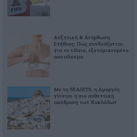
Αυξητική & Ανόρθωση
Στήθους: Πώς συνδυάζονται
για το τέλειο, εξατομικευμένο
αποτέλεσμα
Με τη SEAJETS, η Αμοργός
γίνεται η πιο αυθεντική
απόδραση των Κυκλάδων