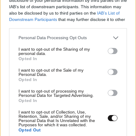
disclosure of your personal information by third parties on the
IAB’s list of downstream participants. This information may
also be disclosed by us to third parties on the
IAB’s List of
Downstream Participants
that may further disclose it to other
third parties.
Please note that this website/app uses one or more Google
Personal Data Processing Opt Outs
services and may gather and store information including but
not limited to your visit or usage behaviour. You may click to
I want to opt-out of the Sharing of my
personal data.
grant or deny consent to Google and its third-party tags to
Opted In
use your data for below specified purposes in below Google
ΟΙΚΟΝΟΜΙΑ
08·08·2026 13:03
consent section.
I want to opt-out of the Sale of my
Ποιοι φορολογούμενοι θα λάβουν email ή
Personal Data.
Opted In
τηλεφώνημα από την ΑΑΔΕ για φορολογικές
εκκρεμότητες
I want to opt-out of processing my
Personal Data for Targeted Advertising.
Opted In
I want to opt-out of Collection, Use,
Retention, Sale, and/or Sharing of my
Personal Data that Is Unrelated with the
Purposes for which it was collected.
Opted Out