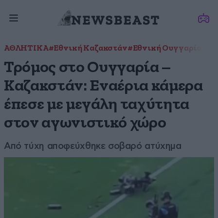
ΑΘΛΗΤΙΚΑ
#Εθνική Καζακστάν
#Εθνική Ουγγαρίας
#φ
Τρόμος στο Ουγγαρία –
Καζακστάν: Εναέρια κάμερα
έπεσε με μεγάλη ταχύτητα
στον αγωνιστικό χώρο
Από τύχη αποφεύχθηκε σοβαρό ατύχημα