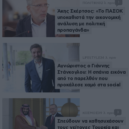
1
ΠΟΛΙΤΙΚΗ
32 λ. πριν
Άκης Σκέρτσος: «Το ΠΑΣΟΚ
υποκαθιστά την οικονομική
ανάλυση με πολιτική
προπαγάνδα»
LIFESTYLE
34 λ. πριν
Αγνώριστος ο Γιάννης
Στάνκογλου: Η σπάνια εικόνα
από το παρελθόν που
προκάλεσε χαμό στα social
3
ΚΟΣΜΟΣ
39 λ. πριν
Σπεύδουν να καθησυχάσουν
τους γείτονες Τουρκία και