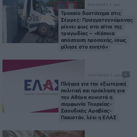
ΕΛΛΑΔΑ
42 λ. πριν
Τροχαίο δυστύχημα στις
Σέρρες: Πραγματογνώμονας
ρίχνει φως στα αίτια της
τραγωδίας – «Κάποια
απόσπαση προσοχής, ίσως
μίλησε στο κινητό»
2
ΠΟΛΙΤΙΚΗ
52 λ. πριν
Πλήγμα για την εξωτερική
πολιτική και πρόκληση για
την Αθήνα συνιστά η
συμφωνία Τουρκίας-
Σαουδικής Αραβίας-
Πακιστάν, λέει η ΕΛΑΣ