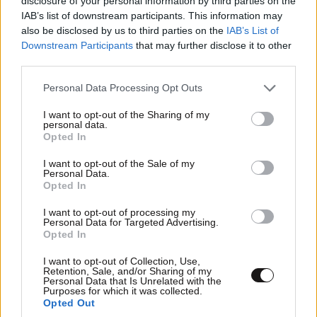
disclosure of your personal information by third parties on the
IAB’s list of downstream participants. This information may
also be disclosed by us to third parties on the
IAB’s List of
Downstream Participants
that may further disclose it to other
third parties.
Please note that this website/app uses one or more Google
Personal Data Processing Opt Outs
services and may gather and store information including but
not limited to your visit or usage behaviour. You may click to
I want to opt-out of the Sharing of my
personal data.
grant or deny consent to Google and its third-party tags to
Opted In
use your data for below specified purposes in below Google
consent section.
I want to opt-out of the Sale of my
Personal Data.
Opted In
I want to opt-out of processing my
Personal Data for Targeted Advertising.
Opted In
I want to opt-out of Collection, Use,
Retention, Sale, and/or Sharing of my
Personal Data that Is Unrelated with the
Purposes for which it was collected.
Opted Out