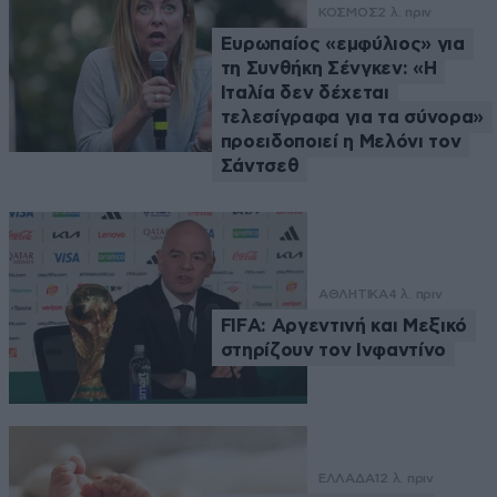
ΚΟΣΜΟΣ
2 λ. πριν
Ευρωπαίος «εμφύλιος» για
τη Συνθήκη Σένγκεν: «Η
Ιταλία δεν δέχεται
τελεσίγραφα για τα σύνορα»
προειδοποιεί η Μελόνι τον
Σάντσεθ
ΑΘΛΗΤΙΚΑ
4 λ. πριν
FIFA: Αργεντινή και Μεξικό
στηρίζουν τον Ινφαντίνο
ΕΛΛΑΔΑ
12 λ. πριν