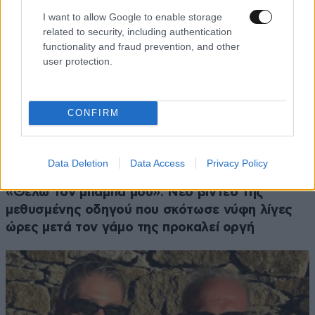
I want to allow Google to enable storage
related to security, including authentication
functionality and fraud prevention, and other
user protection.
CONFIRM
Data Deletion
Data Access
Privacy Policy
ΚΟΣΜΟΣ
2 ω. πριν
«Θέλω τον μπαμπά μου»: Νέο βίντεο της
μεθυσμένης οδηγού που σκότωσε νύφη λίγες
ώρες μετά τον γάμο της προκαλεί οργή