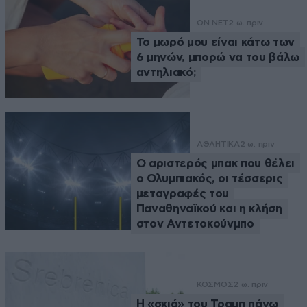
ON NET
2 ω. πριν
Το μωρό μου είναι κάτω των
6 μηνών, μπορώ να του βάλω
αντηλιακό;
ΑΘΛΗΤΙΚΑ
2 ω. πριν
Ο αριστερός μπακ που θέλει
ο Ολυμπιακός, οι τέσσερις
μεταγραφές του
Παναθηναϊκού και η κλήση
στον Αντετοκούνμπο
ΚΟΣΜΟΣ
2 ω. πριν
Η «σκιά» του Τραμπ πάνω