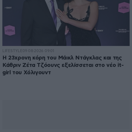
LIFESTYLE
09·08·2026 09:01
Η 23χρονη κόρη τoυ Μάικλ Ντάγκλας και της
Κάθριν Ζέτα Τζόουνς εξελίσσεται στο νέο it-
girl του Χόλιγουντ