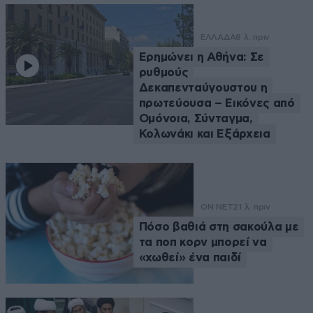
ΕΛΛΑΔΑ
8 λ. πριν
Ερημώνει η Αθήνα: Σε
ρυθμούς
Δεκαπενταύγουστου η
πρωτεύουσα – Εικόνες από
Ομόνοια, Σύνταγμα,
Κολωνάκι και Εξάρχεια
ON NET
21 λ. πριν
Πόσο βαθιά στη σακούλα με
τα ποπ κορν μπορεί να
«χωθεί» ένα παιδί