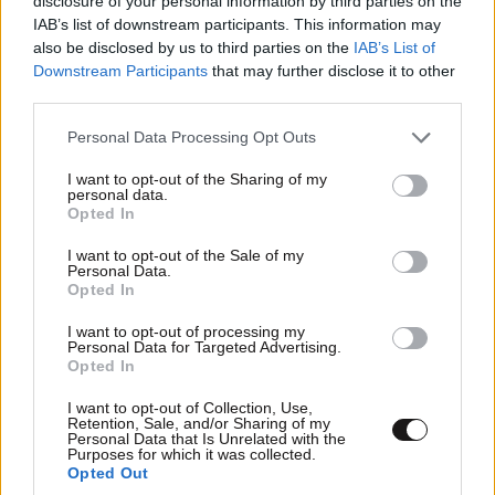
disclosure of your personal information by third parties on the
IAB’s list of downstream participants. This information may
also be disclosed by us to third parties on the
IAB’s List of
Downstream Participants
that may further disclose it to other
third parties.
Please note that this website/app uses one or more Google
Personal Data Processing Opt Outs
services and may gather and store information including but
not limited to your visit or usage behaviour. You may click to
I want to opt-out of the Sharing of my
personal data.
grant or deny consent to Google and its third-party tags to
Opted In
use your data for below specified purposes in below Google
consent section.
I want to opt-out of the Sale of my
Personal Data.
Opted In
I want to opt-out of processing my
Personal Data for Targeted Advertising.
Opted In
I want to opt-out of Collection, Use,
Retention, Sale, and/or Sharing of my
Personal Data that Is Unrelated with the
Purposes for which it was collected.
Opted Out