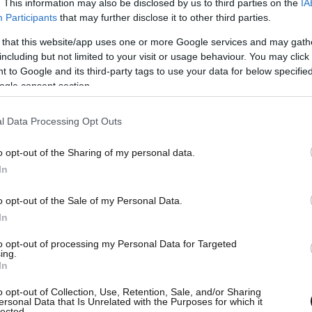
. This information may also be disclosed by us to third parties on the
IA
Participants
that may further disclose it to other third parties.
 that this website/app uses one or more Google services and may gath
including but not limited to your visit or usage behaviour. You may click 
 to Google and its third-party tags to use your data for below specifi
ogle consent section.
l Data Processing Opt Outs
o opt-out of the Sharing of my personal data.
In
o opt-out of the Sale of my Personal Data.
In
to opt-out of processing my Personal Data for Targeted
ing.
In
πατάνε λίγο καλύτερα και απείλησαν δύο φορές
o opt-out of Collection, Use, Retention, Sale, and/or Sharing
στο 22′, με τον Μποναβεντούρα, αλλά ο Τζολάκης
ersonal Data that Is Unrelated with the Purposes for which it
lected.