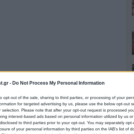
.gr -
Do Not Process My Personal Information
λα κατέληξε στα δίχτυα μετά την προσπάθεια του
μαιάκι για οφσάιντ και το VAR το επιβεβαίωσε,
to opt-out of the sale, sharing to third parties, or processing of your per
formation for targeted advertising by us, please use the below opt-out s
 παιχνίδι να συνεχίζεται με πολύ καλό ρυθμό και
r selection. Please note that after your opt-out request is processed y
ιχτά.
eing interest-based ads based on personal information utilized by us or
disclosed to third parties prior to your opt-out. You may separately opt-
losure of your personal information by third parties on the IAB’s list of