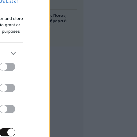
B’s List of
δολάρια
Εορτολόγιο: Ποιος
er and store
γιορτάζει σήμερα 8
to grant or
Αυγούστου
ed purposes