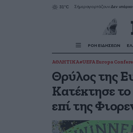
Δεν υπάρχο
Σήμερα
γιορτάζουν:
ΡΟΗ ΕΙΔΗΣΕΩΝ
ΕΛ
ΑΘΛΗΤΙΚΑ
#UEFA Europa Confere
Θρύλος της Ε
Κατέκτησε το 
επί της Φιορε