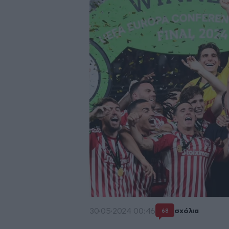
30·05·2024 00:46
σχόλια
68