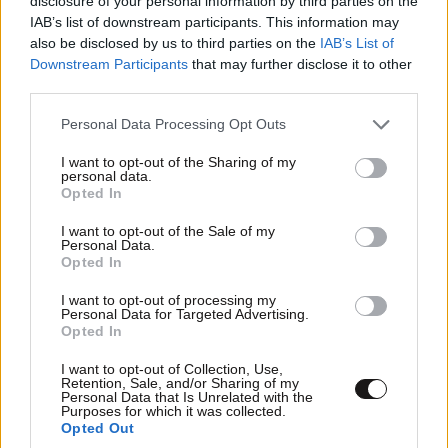
disclosure of your personal information by third parties on the
IAB’s list of downstream participants. This information may
also be disclosed by us to third parties on the
IAB’s List of
Downstream Participants
that may further disclose it to other
third parties.
Please note that this website/app uses one or more Google
Personal Data Processing Opt Outs
services and may gather and store information including but
not limited to your visit or usage behaviour. You may click to
I want to opt-out of the Sharing of my
personal data.
grant or deny consent to Google and its third-party tags to
Opted In
use your data for below specified purposes in below Google
Έγκλημα στη Marfin: «Δεν υπάρχει
consent section.
I want to opt-out of the Sale of my
ταυτοποίηση» λέει η πλευρά της 46χρονης – Τι
Personal Data.
θα ισχυριστεί την Τρίτη στην απολογία της
Opted In
I want to opt-out of processing my
Personal Data for Targeted Advertising.
Opted In
I want to opt-out of Collection, Use,
Retention, Sale, and/or Sharing of my
Ακολουθήστε το
NEWSBEAST
στο
Google News
Personal Data that Is Unrelated with the
και μάθετε πρώτοι όλες τις ειδήσεις
Purposes for which it was collected.
Opted Out