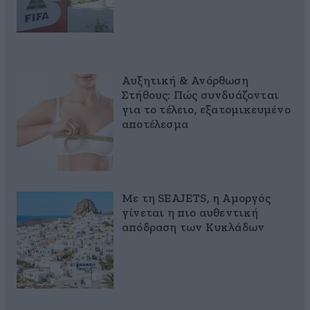
Αυξητική & Ανόρθωση
Στήθους: Πώς συνδυάζονται
για το τέλειο, εξατομικευμένο
αποτέλεσμα
Με τη SEAJETS, η Αμοργός
γίνεται η πιο αυθεντική
απόδραση των Κυκλάδων