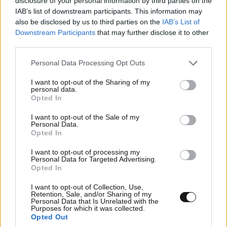
disclosure of your personal information by third parties on the
IAB’s list of downstream participants. This information may
also be disclosed by us to third parties on the
IAB’s List of
Downstream Participants
that may further disclose it to other
third parties.
Please note that this website/app uses one or more Google
Personal Data Processing Opt Outs
services and may gather and store information including but
not limited to your visit or usage behaviour. You may click to
I want to opt-out of the Sharing of my
personal data.
grant or deny consent to Google and its third-party tags to
Opted In
use your data for below specified purposes in below Google
LIFESTYLE
08·08·2026 19:12
consent section.
I want to opt-out of the Sale of my
Εριέττα Κούρκουλου – Τα 33α γενέθλια και τα
Personal Data.
φιλιά με τον Βύρωνα Βασιλειάδη: «Καμία στιγμή
Opted In
ευτυχίας δεδομένη»
I want to opt-out of processing my
Personal Data for Targeted Advertising.
Opted In
I want to opt-out of Collection, Use,
Retention, Sale, and/or Sharing of my
Personal Data that Is Unrelated with the
Purposes for which it was collected.
Opted Out