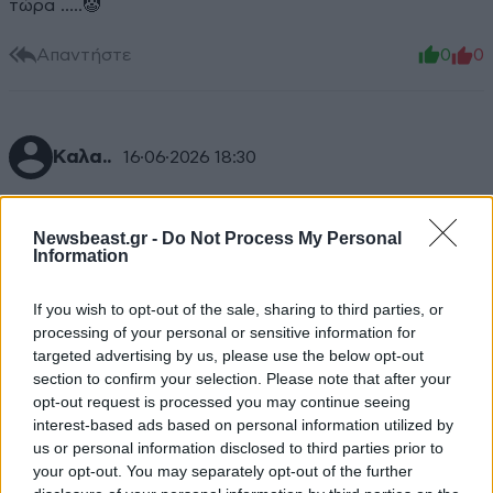
τώρα …..🤡
Απαντήστε
0
0
Καλα..
16·06·2026 18:30
Και ολοκληρη αστυνομια τι εκανε? Κοιμόταν?
Newsbeast.gr -
Do Not Process My Personal
Απαντήστε
0
0
Information
If you wish to opt-out of the sale, sharing to third parties, or
processing of your personal or sensitive information for
TRENDING
targeted advertising by us, please use the below opt-out
section to confirm your selection. Please note that after your
opt-out request is processed you may continue seeing
interest-based ads based on personal information utilized by
us or personal information disclosed to third parties prior to
your opt-out. You may separately opt-out of the further