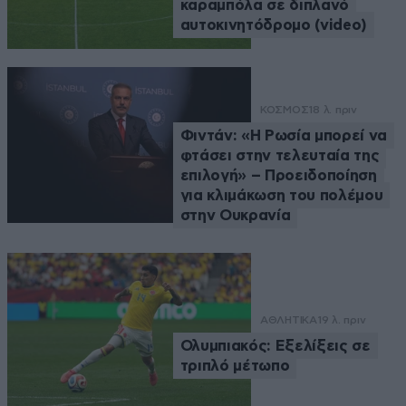
καραμπόλα σε διπλανό
αυτοκινητόδρομο (video)
ΚΟΣΜΟΣ
18 λ. πριν
Φιντάν: «Η Ρωσία μπορεί να
φτάσει στην τελευταία της
επιλογή» – Προειδοποίηση
για κλιμάκωση του πολέμου
στην Ουκρανία
ΑΘΛΗΤΙΚΑ
19 λ. πριν
Ολυμπιακός: Εξελίξεις σε
τριπλό μέτωπο