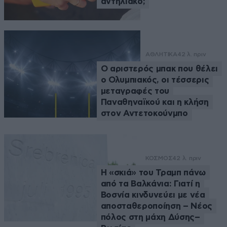
αντηλιακό;
ΑΘΛΗΤΙΚΑ
42 λ. πριν
Ο αριστερός μπακ που θέλει
ο Ολυμπιακός, οι τέσσερις
μεταγραφές του
Παναθηναϊκού και η κλήση
στον Αντετοκούνμπο
ΚΟΣΜΟΣ
42 λ. πριν
Η «σκιά» του Τραμπ πάνω
από τα Βαλκάνια: Γιατί η
Βοσνία κινδυνεύει με νέα
αποσταθεροποίηση – Νέος
πόλος στη μάχη Δύσης–