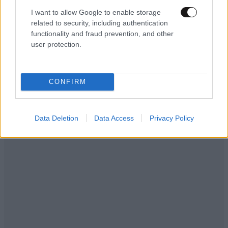
I want to allow Google to enable storage
ΕΛΛΑΔΑ
3 ω. πριν
related to security, including authentication
functionality and fraud prevention, and other
Βίντεο-ντοκουμέντο από το θανατηφόρο
user protection.
τροχαίο στις Σέρρες: Η στιγμή που το ΙΧ μπαίνει
στο αντίθετο ρεύμα – Ακαριαία πέθαναν γιος
και μητέρα
CONFIRM
Data Deletion
Data Access
Privacy Policy