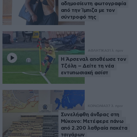
αδημοσίευτη φωτογραφία
από την Ίμπιζα με τον
σύντροφό της
ΑΘΛΗΤΙΚΑ
31 λ. πριν
Η Άρσεναλ αποθέωσε τον
Τζόλη – Δείτε τη νέα
εντυπωσιακή ασίστ
ΚΟΙΝΩΝΙΑ
37 λ. πριν
Συνελήφθη άνδρας στη
Μύκονο: Μετέφερε πάνω
από 2.200 λαθραία πακέτα
τσιγάρων