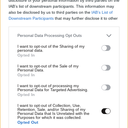
disclosure of your personal information by third parties on the
ΣΧΌΛΙΑ ΑΝΑΓΝΩΣΤΏΝ
0
IAB’s list of downstream participants. This information may
also be disclosed by us to third parties on the
IAB’s List of
Downstream Participants
that may further disclose it to other
third parties.
Please note that this website/app uses one or more Google
Personal Data Processing Opt Outs
services and may gather and store information including but
not limited to your visit or usage behaviour. You may click to
I want to opt-out of the Sharing of my
ΠΡΟΣΘΕΣΤΕ ΤΟ ΣΧΟΛΙΟ ΣΑΣ
personal data.
grant or deny consent to Google and its third-party tags to
Opted In
use your data for below specified purposes in below Google
consent section.
I want to opt-out of the Sale of my
Personal Data.
Opted In
I want to opt-out of processing my
Personal Data for Targeted Advertising.
Opted In
I want to opt-out of Collection, Use,
Retention, Sale, and/or Sharing of my
Personal Data that Is Unrelated with the
Purposes for which it was collected.
Xαρακτήρες: 0/1000
Opted Out