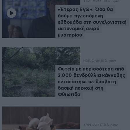
ΤΗΛΕΟΡΑΣΗ
9 λ. πριν
«Έτερος Εγώ»: Όσα θα
δούμε την επόμενη
εβδομάδα στη συγκλονιστική
αστυνομική σειρά
μυστηρίου
ΚΟΙΝΩΝΙΑ
10 λ. πριν
Φυτεία με περισσότερα από
2.000 δενδρύλλια κάνναβης
εντοπίστηκε σε δύσβατη
δασική περιοχή στη
Φθιώτιδα
ΣΥΝΤΑΓΕΣ
18 λ. πριν