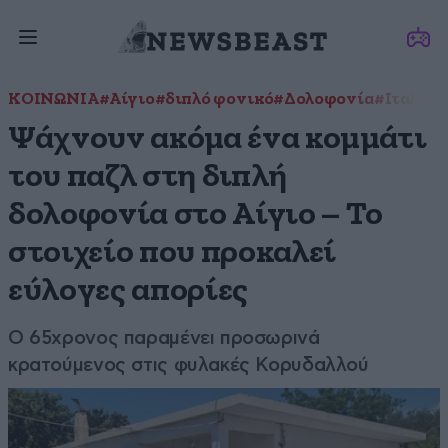
ΚΟΙΝΩΝΙΑ
#Αίγιο
#διπλό φονικό
#Δολοφονία
#Ιταλός
Ψάχνουν ακόμα ένα κομμάτι
του παζλ στη διπλή
δολοφονία στο Αίγιο – Το
στοιχείο που προκαλεί
εύλογες απορίες
Ο 65χρονος παραμένει προσωρινά
κρατούμενος στις φυλακές Κορυδαλλού