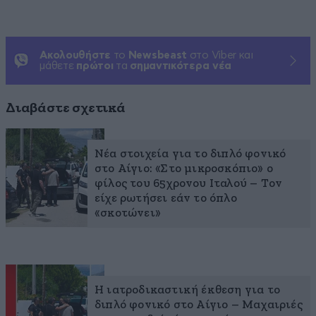
Ακολουθήστε
το
Newsbeast
στο Viber και
μάθετε
πρώτοι
τα
σημαντικότερα νέα
Διαβάστε σχετικά
Νέα στοιχεία για το διπλό φονικό
στο Αίγιο: «Στο μικροσκόπιο» ο
φίλος του 65χρονου Ιταλού – Τον
είχε ρωτήσει εάν το όπλο
«σκοτώνει»
Η ιατροδικαστική έκθεση για το
διπλό φονικό στο Αίγιο – Μαχαιριές