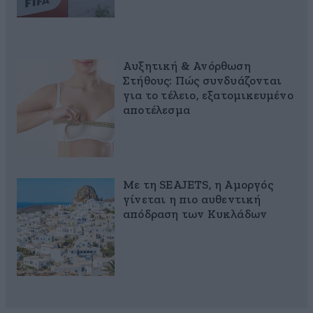
Αυξητική & Ανόρθωση
Στήθους: Πώς συνδυάζονται
για το τέλειο, εξατομικευμένο
αποτέλεσμα
Με τη SEAJETS, η Αμοργός
γίνεται η πιο αυθεντική
απόδραση των Κυκλάδων