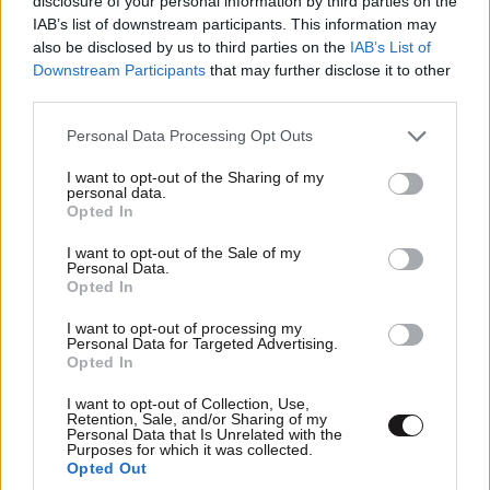
disclosure of your personal information by third parties on the
IAB’s list of downstream participants. This information may
also be disclosed by us to third parties on the
IAB’s List of
Downstream Participants
that may further disclose it to other
third parties.
Please note that this website/app uses one or more Google
Personal Data Processing Opt Outs
services and may gather and store information including but
not limited to your visit or usage behaviour. You may click to
I want to opt-out of the Sharing of my
personal data.
grant or deny consent to Google and its third-party tags to
ΚΟΣΜΟΣ
09·08·2026 07:44
Opted In
use your data for below specified purposes in below Google
Η αυτοκρατορία του «Έντικ» και ο «μεγάλος»
consent section.
I want to opt-out of the Sale of my
που φέρεται να βρίσκεται πίσω του – Τι ορίζει ο
Personal Data.
Opted In
όρος Greek Mafia
I want to opt-out of processing my
Personal Data for Targeted Advertising.
Opted In
I want to opt-out of Collection, Use,
Retention, Sale, and/or Sharing of my
Personal Data that Is Unrelated with the
Purposes for which it was collected.
Opted Out