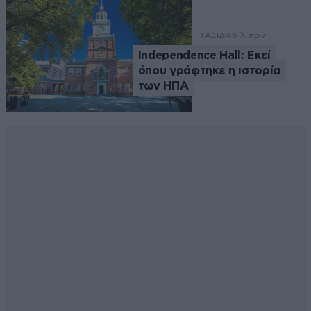
ΤΑΞΙΔΙ
46 λ. πριν
Independence Hall: Εκεί
όπου γράφτηκε η ιστορία
των ΗΠΑ