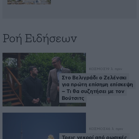
Ροή Ειδήσεων
ΚΟΣΜΟΣ
19 λ. πριν
Στο Βελιγράδι ο Ζελένσκι
για πρώτη επίσημη επίσκεψη
– Τι θα συζητήσει με τον
Βούτσιτς
ΚΟΣΜΟΣ
46 λ. πριν
Τρεις νεκροί από ρωσικές