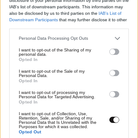
disclosure of your personal information by third parties on the
IAB’s list of downstream participants. This information may
also be disclosed by us to third parties on the
IAB’s List of
Downstream Participants
that may further disclose it to other
third parties.
Please note that this website/app uses one or more Google
Personal Data Processing Opt Outs
services and may gather and store information including but
not limited to your visit or usage behaviour. You may click to
I want to opt-out of the Sharing of my
personal data.
grant or deny consent to Google and its third-party tags to
Opted In
use your data for below specified purposes in below Google
ΠκΦ
12·06·2026 15:58
consent section.
I want to opt-out of the Sale of my
Personal Data.
Δεν ξερω ποιος προσπαθησε πιο πολυ για να την
Opted In
βγαλει λαδι ο γιατρος,ο ιδιος η οι δικαστες.Προτερος
I want to opt-out of processing my
συννομος βιος σημαινει οτι δεν τον πιασανε
Personal Data for Targeted Advertising.
Opted In
νωριτερα,οσο για την ποινη καλλιτερα να τον βαζανε
να γραψει 100 φορες "δεν θα το ξανακανω".
I want to opt-out of Collection, Use,
Retention, Sale, and/or Sharing of my
Personal Data that Is Unrelated with the
Απαντήστε
1
0
Purposes for which it was collected.
Opted Out