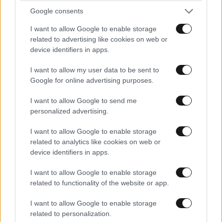
Google consents
Επιτέλους δικαιοσύνη !!!
12·06·2026 15:28
I want to allow Google to enable storage
related to advertising like cookies on web or
Του έριξαν μια τόσο βαριά καμπάνα 28 μηνών με
device identifiers in apps.
αναστολή, που ο άνθρωπος τώρα θα αναγκαστεί να
συνεχίσει να κυκλοφορεί ελεύθερος, σκεπτόμενος το
I want to allow my user data to be sent to
τεράστιο λάθος του να ζητάει έως και 5.000 ευρώ
Google for online advertising purposes.
ανά επέμβαση! Ευτυχώς, το δικαστήριο αναγνώρισε
I want to allow Google to send me
τον "πρότερο σύννομο βίο" του, αφού προφανώς το
personalized advertising.
να παρακάμπτεις τη λίστα αναμονής και να παίρνεις
φακελάκια επί δύο χρόνια θεωρείται απλώς...
I want to allow Google to enable storage
εναλλακτική μέθοδος πληρωμής !!!
related to analytics like cookies on web or
device identifiers in apps.
Απαντήστε
1
0
I want to allow Google to enable storage
related to functionality of the website or app.
I want to allow Google to enable storage
TRENDING
related to personalization.