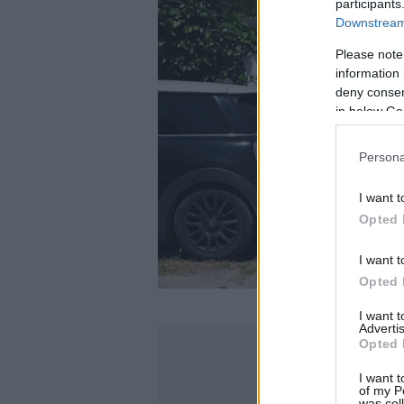
participants
Downstream 
Please note
information 
deny consent
in below Go
Persona
I want t
Opted 
I want t
Opted 
I want 
Advertis
Opted 
I want t
of my P
was col