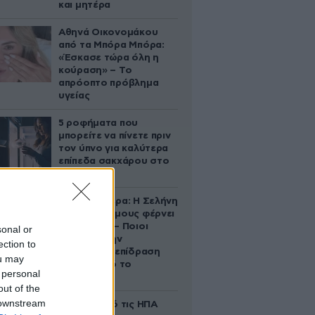
και μητέρα
Αθηνά Οικονομάκου
από τα Μπόρα Μπόρα:
«Έσκασε τώρα όλη η
κούραση» – Το
απρόοπτο πρόβλημα
υγείας
5 ροφήματα που
μπορείτε να πίνετε πριν
τον ύπνο για καλύτερα
επίπεδα σακχάρου στο
αίμα
Ζώδια σήμερα: Η Σελήνη
στους Διδύμους φέρνει
ανατροπές – Ποιοι
sonal or
δέχονται την
ection to
ευεργετική επίδραση
ou may
του Δία από το
 personal
απόγευμα;
out of the
 downstream
Ζευγάρι από τις ΗΠΑ