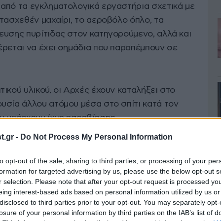
από τα εγκληματολογικά εργαστήρια σχετικά με
τασχεθέν μαχαίρι, το αεροβόλο όπλο, τα
ευσης πυρίτιδας στον κατηγορούμενο, αλλά και
έρεται να έχει σημάδια που παραπέμπουν σε
ικού υλικού, οι Αρχές έχουν καταλήξει στο
υσία άλλου ατόμου μέσα στο σπίτι κατά τον
ν υπάρχουν ίχνη παραβίασης.
.gr -
Do Not Process My Personal Information
ρονου
to opt-out of the sale, sharing to third parties, or processing of your per
formation for targeted advertising by us, please use the below opt-out s
r selection. Please note that after your opt-out request is processed y
eing interest-based ads based on personal information utilized by us or
disclosed to third parties prior to your opt-out. You may separately opt-
losure of your personal information by third parties on the IAB’s list of