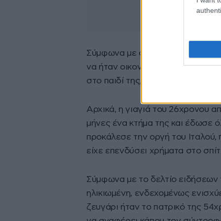
authenti
Σύμφωνα με όσα έχουν βγει στη 
να ήταν οικονομικό, καθώς η σύ
στο παιδί της, χωρίς να περιλαμβά
Αρχικά, η γιαγιά του 26χρονου α
μήνες ένα κτήμα της και έδωσε ό
προκάλεσε την οργή του Ιταλού, π
είχε επενδύσει χρήματα στο σπίτι
Σύμφωνα με το δελτίο ειδήσεων 
ηλικιωμένη, ενδεχομένως ενισχύε
ζευγάρι ήταν το πατρικό της 54χρ
να αναφέρει κάπου τον σύντροφό