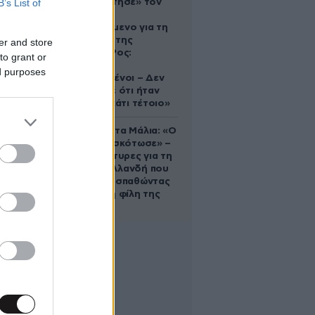
B’s List of
που «υιοθέτησε» τον
Αφγανό
κατηγορούμενο για τη
δολοφονία της
er and store
Ελίζαμπεθ Ρος:
to grant or
«Είμαστε
ed purposes
συντετριμμένοι – Δεν
έδειξε ποτέ ότι ήταν
ικανός για κάτι τέτοιο»
Τραγωδία στα Μάλια: «Ο
πανικός τη σκότωσε» –
Τι λένε μάρτυρες για τη
42χρονη Ολλανδή που
πνίγηκε προσπαθώντας
να σώσει τη φίλη της