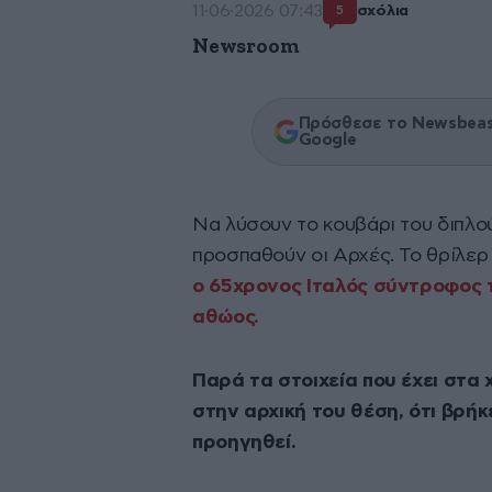
11·06·2026 07:43
σχόλια
5
Newsroom
Πρόσθεσε το Newsbeast
Google
Να λύσουν το κουβάρι του διπλο
προσπαθούν οι Αρχές. Το θρίλερ
ο 65χρονος Ιταλός σύντροφος τη
αθώος.
Παρά τα στοιχεία που έχει στα
στην αρχική του θέση, ότι βρήκε
προηγηθεί.