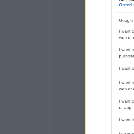
Opted 
Google 
I want t
web or d
I want t
purpose
I want 
I want t
web or d
I want t
or app.
I want t
I want t