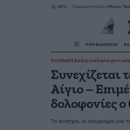
Σήμερα
γιορτάζουν:
ΡΟΗ ΕΙΔΗΣΕΩΝ
ΕΛ
ΚΟΙΝΩΝΙΑ
#Αίγιο
#διπλό φονικό
Συνεχίζεται τ
Αίγιο – Επιμέν
δολοφονίες ο 
Το κίνητρο, οι ισχυρισμοί για