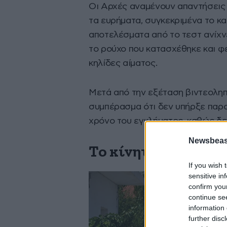
Οι Αρχές αναμένουν απαντήσεις 
τα ευρήματα, συγκεκριμένα το κα
αποτελέσματα από το τεστ ανίχν
το ρούχο που κατασχέθηκε και φ
κηλίδες αίματος.
Μετά από την εξέταση βιντεοληπτ
συμπέρασμα ότι δεν υπήρξε παρο
χρόνο του εγκλήματος, καθώς δε
Newsbeast
Το κίνητρο του 65χ
If you wish 
sensitive in
confirm you
continue se
information 
further disc