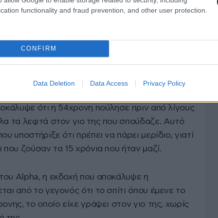
cation functionality and fraud prevention, and other user protection.
CONFIRM
δημοσιότητα, το κίνητρο
του 65χρονου
φέρεται
ντροφός του έδωσε οικονομική προτεραιότητα
νει τον ίδιο.
Data Deletion
Data Access
Privacy Policy
ποκάλυψε ότι η 54χρονη πούλησε πριν από λίγους
λα τα λεφτά στον γιο της που σπούδαζε. Αυτό
ου υποστήριξε ότι πρέπει να πάρει μερίδιο, γιατί
 που ζούσαν τα 15 χρόνια που ήταν μαζί.
του Alpha, η εκδοχή που αποκάλυψε η
ται από το γεγονός ότι το σπίτι όπου έμενε το
ονης, το οποίο είχε γράψει στον γιο της, χωρίς
 της.