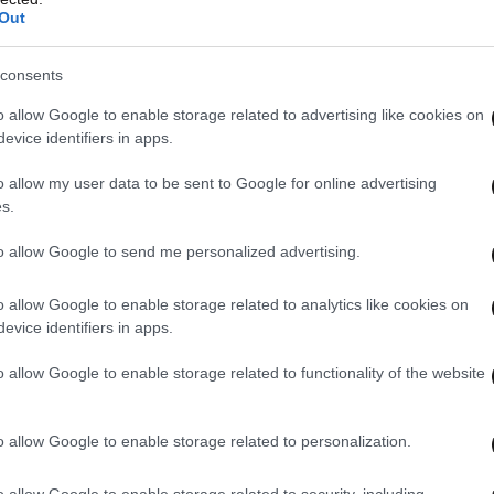
όλησης, με στόχο να αναδειχθεί η εμπειρία της
Out
ν συμβάσεων εργασίας.
consents
o allow Google to enable storage related to advertising like cookies on
evice identifiers in apps.
o allow my user data to be sent to Google for online advertising
s.
to allow Google to send me personalized advertising.
o allow Google to enable storage related to analytics like cookies on
evice identifiers in apps.
o allow Google to enable storage related to functionality of the website
o allow Google to enable storage related to personalization.
o allow Google to enable storage related to security, including