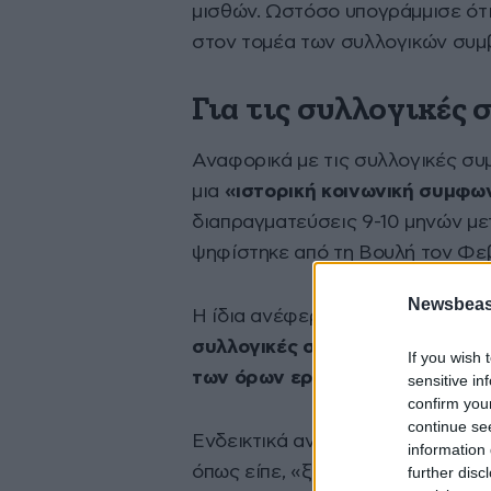
μισθών. Ωστόσο υπογράμμισε ότ
στον τομέα των συλλογικών συμ
Για τις συλλογικές 
Αναφορικά με τις συλλογικές συ
μια
«ιστορική κοινωνική συμφω
διαπραγματεύσεις 9-10 μηνών με
ψηφίστηκε από τη Βουλή τον Φε
Newsbeast
Η ίδια ανέφερε ότι ήδη από τον
συλλογικές συμβάσεις
, με άμε
If you wish 
των όρων εργασίας.
sensitive in
confirm you
continue se
Ενδεικτικά ανέφερε τη συλλογική
information 
όπως είπε, «ξεκόλλησε» μετά απ
further disc