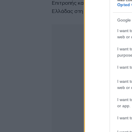
Επιτροπής και ο επίτροπος απασχ
Opted 
Ελλάδας στη σύναψη συλλογικώ
Google 
I want t
web or d
I want t
purpose
I want 
I want t
web or d
I want t
or app.
I want t
I want t