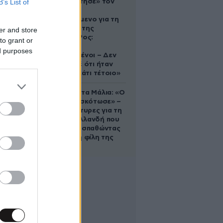
B’s List of
που «υιοθέτησε» τον
Αφγανό
κατηγορούμενο για τη
δολοφονία της
er and store
Ελίζαμπεθ Ρος:
to grant or
«Είμαστε
ed purposes
συντετριμμένοι – Δεν
έδειξε ποτέ ότι ήταν
ικανός για κάτι τέτοιο»
Τραγωδία στα Μάλια: «Ο
πανικός τη σκότωσε» –
Τι λένε μάρτυρες για τη
42χρονη Ολλανδή που
πνίγηκε προσπαθώντας
να σώσει τη φίλη της