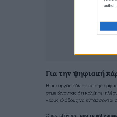
authenti
Για την ψηφιακή κά
Η υπουργός έδωσε επίσης έμφα
σημειώνοντας ότι καλύπτει πλέον
νέους κλάδους να εντάσσονται σ
Όπως εξήγησε,
από το φθινόπωρ