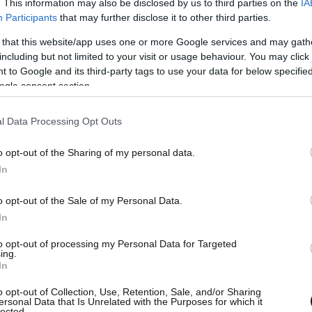
. This information may also be disclosed by us to third parties on the
IA
 Παράλληλα, αναφέρθηκε και σε νέα σύμβαση
Participants
that may further disclose it to other third parties.
ίμων, που υπεγράφη μετά από 15 χρόνια και
 that this website/app uses one or more Google services and may gath
.
including but not limited to your visit or usage behaviour. You may click 
 to Google and its third-party tags to use your data for below specifi
ogle consent section.
ς συμβάσεις ενισχύουν όχι μόνο τους μισθούς
πως επιδόματα και παροχές, μέσω ενιαίας
l Data Processing Opt Outs
o opt-out of the Sharing of my personal data.
τον Κυριάκο Μητσοτάκη
In
o opt-out of the Sale of my Personal Data.
γνωστοποίησε ότι θα μεταβεί στις Βρυξέλλες
In
κο Μητσοτάκη
, προκειμένου να παρουσιαστεί
το
ιαλόγου ως παράδειγμα προς μίμηση στην
to opt-out of processing my Personal Data for Targeted
ing.
In
o opt-out of Collection, Use, Retention, Sale, and/or Sharing
 μεταξύ άλλων, ο αντιπρόεδρος της Ευρωπαϊκής
ersonal Data that Is Unrelated with the Purposes for which it
lected.