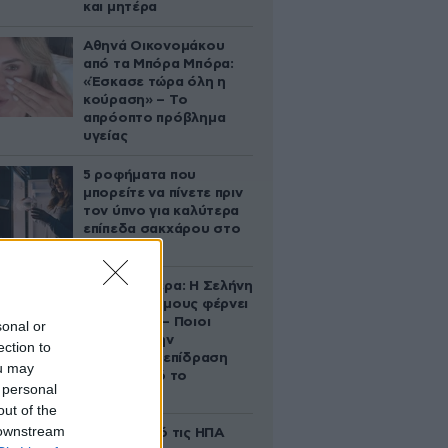
και μητέρα
Αθηνά Οικονομάκου
από τα Μπόρα Μπόρα:
«Έσκασε τώρα όλη η
κούραση» – Το
απρόοπτο πρόβλημα
υγείας
5 ροφήματα που
μπορείτε να πίνετε πριν
τον ύπνο για καλύτερα
επίπεδα σακχάρου στο
αίμα
Ζώδια σήμερα: Η Σελήνη
στους Διδύμους φέρνει
ανατροπές – Ποιοι
sonal or
δέχονται την
ection to
ευεργετική επίδραση
ou may
του Δία από το
 personal
απόγευμα;
out of the
 downstream
Ζευγάρι από τις ΗΠΑ