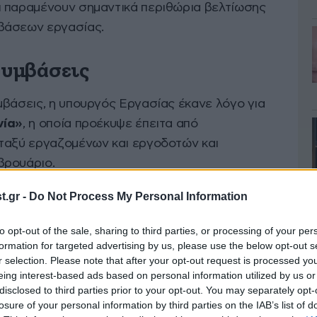
ι παραμένουν σημαντικά περιθώρια βελτίωσης
βάσεων εργασίας.
συμβάσεις
μβάσεις, η υπουργός Εργασίας έκανε λόγο για
νία»
, η οποία προέκυψε έπειτα από
ταξύ εργαζομένων και εργοδοτών και
βρουάριο.
.gr -
Do Not Process My Personal Information
 επόμενο μήνα
ξεκινούν να υπογράφονται νέες
σο αποτέλεσμα
αυξήσεις μισθών και βελτίωση
to opt-out of the sale, sharing to third parties, or processing of your per
formation for targeted advertising by us, please use the below opt-out s
r selection. Please note that after your opt-out request is processed y
eing interest-based ads based on personal information utilized by us or
 σύμβαση στον κλάδο της εστίασης, η οποία,
disclosed to third parties prior to your opt-out. You may separately opt-
ό μεγάλο χρονικό διάστημα και επεκτάθηκε σε
losure of your personal information by third parties on the IAB’s list of