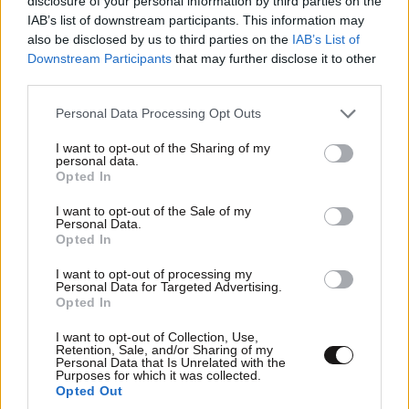
disclosure of your personal information by third parties on the
IAB’s list of downstream participants. This information may
also be disclosed by us to third parties on the
IAB’s List of
Downstream Participants
that may further disclose it to other
third parties.
Please note that this website/app uses one or more Google
Personal Data Processing Opt Outs
services and may gather and store information including but
not limited to your visit or usage behaviour. You may click to
I want to opt-out of the Sharing of my
personal data.
grant or deny consent to Google and its third-party tags to
Opted In
use your data for below specified purposes in below Google
consent section.
I want to opt-out of the Sale of my
Personal Data.
Opted In
ΠΕΡΙΣΣΟΤΕΡΑ ΑΠΟ ΤΗΝ
ΠΟΛΙΤΙΚΗ
I want to opt-out of processing my
Personal Data for Targeted Advertising.
Opted In
I want to opt-out of Collection, Use,
Retention, Sale, and/or Sharing of my
Personal Data that Is Unrelated with the
Purposes for which it was collected.
Opted Out