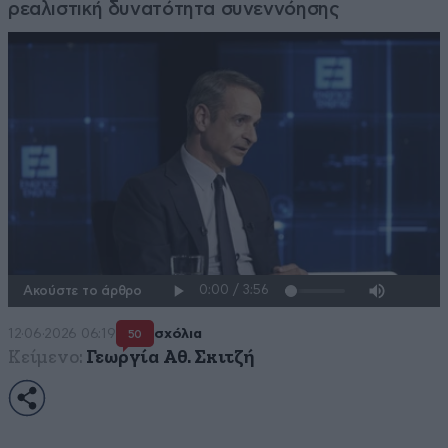
ρεαλιστική δυνατότητα συνεννόησης
Ακούστε το άρθρο
12·06·2026 06:19
σχόλια
50
Κείμενο:
Γεωργία Αθ. Σκιτζή