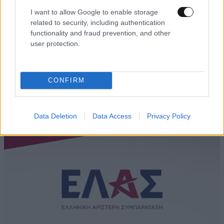
I want to allow Google to enable storage
related to security, including authentication
functionality and fraud prevention, and other
user protection.
Άκης Σκέρτσος: «Το ΠΑΣΟΚ υποκαθιστά την
CONFIRM
οικονομική ανάλυση με πολιτική προπαγάνδα»
Data Deletion
Data Access
Privacy Policy