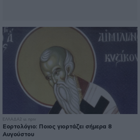
Απαντήστε
0
1
Βρες δουλειά
12·06·2026 11:55
Θα μιλήσεις καλύτερα.
Απαντήστε
1
0
Πέρασα από
13·06·2026 17:00
την δουλειά που λες ότι έχεις και δεν σε
ξέρουν.... περίεργο.
Απαντήστε
0
0
ΕΛΛΑΔΑ
2 ω. πριν
Εορτολόγιο: Ποιος γιορτάζει σήμερα 8
Αυγούστου