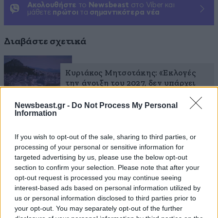
Ακολουθήστε
το
Newsbeast
στο Viber και
μάθετε
πρώτοι
τα
σημαντικότερα νέα
Διαβάστε σχετικά
Κυριάκος Μητσοτάκης: «Εκλογές
την άνοιξη του 2027, δεν υπάρχει
επιλογή συνεργασιών – Άδικη η
κριτική Σαμαρά και Καραμανλή»
Newsbeast.gr -
Do Not Process My Personal
Information
If you wish to opt-out of the sale, sharing to third parties, or
processing of your personal or sensitive information for
targeted advertising by us, please use the below opt-out
section to confirm your selection. Please note that after your
opt-out request is processed you may continue seeing
interest-based ads based on personal information utilized by
us or personal information disclosed to third parties prior to
your opt-out. You may separately opt-out of the further