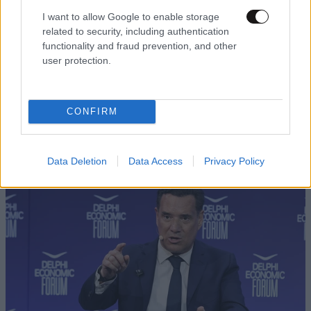
I want to allow Google to enable storage
related to security, including authentication
functionality and fraud prevention, and other
user protection.
Νέα αποχώρηση στο κόμμα «Ελπίδα για τη
CONFIRM
Δημοκρατία» με αιχμές για «απολυταρχικό
προσωποπαγές διευθυντήριο Καρυστιανού –
Γρατσία»
Data Deletion
Data Access
Privacy Policy