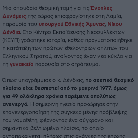
Μια σπουδαία θεσμική τομή για τις
Ένοπλες
Δυνάμεις
της χώρας επισφραγίστηκε στη Λαμία,
παρουσία του
υπουργού Εθνικής Άμυνας
,
Νίκου
Δένδια
. Στο Κέντρο Εκπαίδευσης Νεοσυλλέκτων
(ΚΕΥΠ) γράφτηκε ιστορία, καθώς πραγματοποιήθηκε
η κατάταξη των πρώτων εθελοντριών οπλιτών του
Ελληνικού Στρατού, ανοίγοντας έναν νέο κύκλο για
τη
γυναικεία
παρουσία στο στράτευμα.
Όπως υπογράμμισε ο κ. Δένδιας,
το σχετικό θεσμικό
πλαίσιο είχε θεσπιστεί από το μακρινό 1977, όμως
για 49 ολόκληρα χρόνια παρέμενε απολύτως
ανενεργό.
Η σημερινή ηγεσία προχώρησε στην
επανενεργοποίηση της συγκεκριμένης πρόβλεψης
του νομοθέτη, φέρνοντας ένα σύγχρονο και
σημαντικά βελτιωμένο πλαίσιο, το οποίο
ανταποκρίνεται πλήρως στις ανάγκες της εποχής.