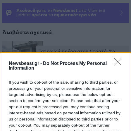
Ακολουθήστε
το
Newsbeast
στο Viber και
μάθετε
πρώτοι
τα
σημαντικότερα νέα
Διαβάστε σχετικά
Ιστορική ημέρα στον Στρατό: Το
ΚΕΥΠ Λαμίας υποδέχθηκε τις
Newsbeast.gr -
Do Not Process My Personal
πρώτες γυναίκες νεοσύλλεκτες
Information
If you wish to opt-out of the sale, sharing to third parties, or
processing of your personal or sensitive information for
targeted advertising by us, please use the below opt-out
section to confirm your selection. Please note that after your
Η νέα εποχή για τις Ένοπλες
opt-out request is processed you may continue seeing
Δυνάμεις – Οι πρώτες φωτογραφίες
interest-based ads based on personal information utilized by
από την ημέρα των νεοσύλλεκτων
us or personal information disclosed to third parties prior to
γυναικών
your opt-out. You may separately opt-out of the further