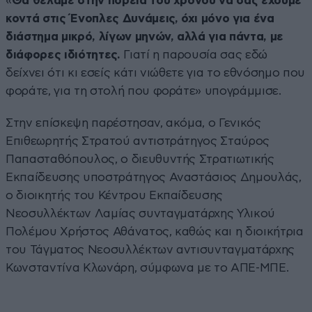
«
Θα θέλαμε στην πορεία του χρόνου να σας έχουμε
κοντά στις Ένοπλες Δυνάμεις, όχι μόνο για ένα
διάστημα μικρό, λίγων μηνών, αλλά για πάντα, με
διάφορες ιδιότητες.
Γιατί η παρουσία σας εδώ
δείχνει ότι κι εσείς κάτι νιώθετε για το εθνόσημο που
φοράτε, για τη στολή που φοράτε» υπογράμμισε.
Στην επίσκεψη παρέστησαν, ακόμα, ο Γενικός
Επιθεωρητής Στρατού αντιστράτηγος Σταύρος
Παπασταθόπουλος, ο διευθυντής Στρατιωτικής
Εκπαίδευσης υποστράτηγος Αναστάσιος Δημουλάς,
ο διοικητής του Κέντρου Εκπαίδευσης
Νεοσυλλέκτων Λαμίας συνταγματάρχης Υλικού
Πολέμου Χρήστος Αθάνατος, καθώς και η διοικήτρια
του Τάγματος Νεοσυλλέκτων αντισυνταγματάρχης
Κωνσταντίνα Κλωνάρη, σύμφωνα με το ΑΠΕ-ΜΠΕ.