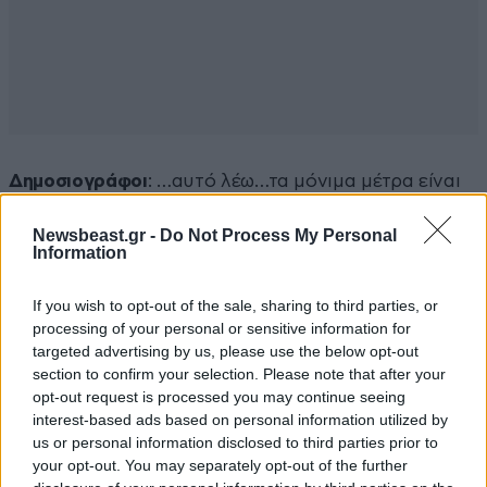
Δημοσιογράφοι
: …αυτό λέω…τα μόνιμα μέτρα είναι
το ζητούμενο…
Newsbeast.gr -
Do Not Process My Personal
Information
Κυριάκος Πιερρακάκης
: Τα μόνιμα μέτρα είναι
επακριβώς μέτρα τα οποία αφαιρούν βάρη από την
If you wish to opt-out of the sale, sharing to third parties, or
κοινωνία. Έχουμε μειώσει 83 φόρους και εισφορές,
processing of your personal or sensitive information for
ανέφερα πριν την μεγάλη φορολογική μεταρρύθμιση
targeted advertising by us, please use the below opt-out
που κάναμε…αλλάξαμε τον τρόπο που
section to confirm your selection. Please note that after your
opt-out request is processed you may continue seeing
φορολογούμε στην Ελλάδα με βάση το πόσα παιδιά
interest-based ads based on personal information utilized by
έχεις, με βάση το ποια είναι η ηλικία σου -ειδικά για
us or personal information disclosed to third parties prior to
τα νέα παιδιά που μπαίνουν στον αγορά εργασίας,
your opt-out. You may separately opt-out of the further
χοντρικά μηδενίζεται ο φόρος για παιδιά κάτω των