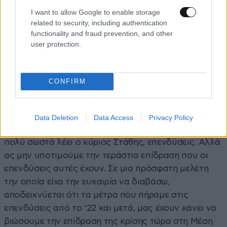
του ο κόσμος; Γιατί η ενέργεια είναι ένα μεγάλο
I want to allow Google to enable storage
κομμάτι του κόστους του νοικοκυριού. Για τι πόρους
related to security, including authentication
μιλάμε;
functionality and fraud prevention, and other
user protection.
Κυριάκος Πιερρακάκης
: Μιλάμε για 1,5 δισ. ευρώ.
Χοντρικά είναι το 0,6% του ΑΕΠ στατιστικά, το οποίο
απλώνεται από το ‘26 μέχρι το ‘28, έχει ένα
CONFIRM
συγκεκριμένο τρόπο υπολογισμού…για εμάς αυτό
είναι φανταστείτε 1,5 δισ. ευρώ στο σύνολο. Δεν
αφορά -να το πω επίσης απλά- μια επιταγή που θα
Data Deletion
Data Access
Privacy Policy
δει ο κόσμος στον λογαριασμό του. Όχι. Είναι όπως
πολύ σωστά λέει ο κύριος Στάθης, επενδύσεις. Αλλά
ας μην υποτιμούμε την τεράστια επίδραση που οι
επενδύσεις αυτές έχουν. Σε μια πρόσφατη μελέτη
την οποία είχα την ευκαιρία να διαβάσω,
αποδεικνύεται ότι τα μέτρα που πήραμε στις
επενδύσεις από το ‘22 και μετά, μας έχουν κάνει να
βιώσουμε την επίδραση της κρίσης τώρα στη Μέση