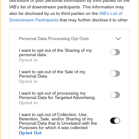
disclosure of your personal information by third parties on the
IAB’s list of downstream participants. This information may
25 ετών- και ανάλογα με το που μένεις. Φέτος σε
also be disclosed by us to third parties on the
IAB’s List of
12.000 οικισμούς θα μηδενιστεί ο ΕΝΦΙΑ…είχαμε
Downstream Participants
that may further disclose it to other
αφαιρέσει το 50%. Αν τα βάλει όλα αυτά κανείς μαζί,
third parties.
είναι μια μεγάλη αφαίρεση βαρών. Απαντώ μόνος
Please note that this website/app uses one or more Google
Personal Data Processing Opt Outs
μου στην ερώτηση που ήδη σκέφτεστε.
services and may gather and store information including but
not limited to your visit or usage behaviour. You may click to
I want to opt-out of the Sharing of my
Φτάνει αυτό; Σας απαντώ ότι είναι ένα κομμάτι της
personal data.
grant or deny consent to Google and its third-party tags to
Opted In
λύσης του προβλήματος. Δεν το λύνει όλο. Αλλά
use your data for below specified purposes in below Google
consent section.
από την άλλη, σας λέω ότι αυτός είναι ο μόνος
I want to opt-out of the Sale of my
Personal Data.
τρόπος να μπορείς να ανταποκριθείς και να
Opted In
βελτιώνεις διαρκώς τη συνθήκη που έχουν αυτοί οι
I want to opt-out of processing my
πολίτες μπροστά τους. Είναι το πιο ειλικρινές. Είναι
Personal Data for Targeted Advertising.
το πιο αξιόπιστο και είναι και το μόνο που δουλεύει.
Opted In
Και αυτό που, επίσης, θα προσθέσω -γιατί με
I want to opt-out of Collection, Use,
ρωτήσατε για εκλογές- είναι, με δεδομένο τον χρόνο,
Retention, Sale, and/or Sharing of my
Personal Data that Is Unrelated with the
ότι δεν θα υπάρξει ημέρα, εβδομάδα και μήνας όπου
Purposes for which it was collected.
Opted Out
δεν θα γίνονται διαρκώς κι άλλες ενέργειες προς