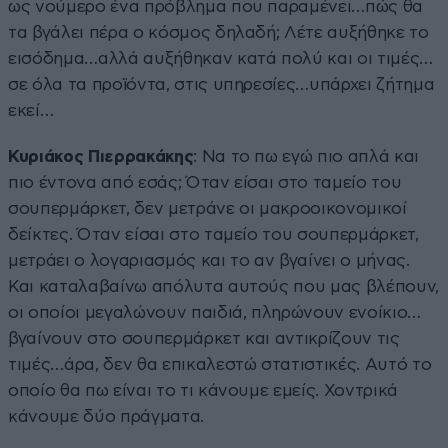
ως νούμερο ένα πρόβλημα που παραμένει…πώς θα
τα βγάλει πέρα ο κόσμος δηλαδή; Λέτε αυξήθηκε το
εισόδημα…αλλά αυξήθηκαν κατά πολύ και οι τιμές…
σε όλα τα προϊόντα, στις υπηρεσίες…υπάρχει ζήτημα
εκεί…
Κυριάκος Πιερρακάκης
: Να το πω εγώ πιο απλά και
πιο έντονα από εσάς; Όταν είσαι στο ταμείο του
σουπερμάρκετ, δεν μετράνε οι μακροοικονομικοί
δείκτες. Όταν είσαι στο ταμείο του σουπερμάρκετ,
μετράει ο λογαριασμός και το αν βγαίνει ο μήνας.
Και καταλαβαίνω απόλυτα αυτούς που μας βλέπουν,
οι οποίοι μεγαλώνουν παιδιά, πληρώνουν ενοίκιο…
βγαίνουν στο σουπερμάρκετ και αντικρίζουν τις
τιμές…άρα, δεν θα επικαλεστώ στατιστικές. Αυτό το
οποίο θα πω είναι το τι κάνουμε εμείς. Χοντρικά
κάνουμε δύο πράγματα.