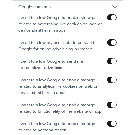
όφελος αυτών που μας βλέπουν. Γι’ αυτό είμαστε σε
Google consents
αυτές τις θέσεις. Γι’ αυτό έχουμε αναλάβει αυτές τις
I want to allow Google to enable storage
ευθύνες. Κάθε διαθέσιμος δημοσιονομικός χώρος
related to advertising like cookies on web or
και μη -γιατί δεν είναι μόνο δημοσιονομικά τα μέτρα,
device identifiers in apps.
είναι και μέτρα για το ιδιωτικό χρέος…θα τα
I want to allow my user data to be sent to
συζητήσουμε, είναι και πολλά άλλα- διαρκώς θα
Google for online advertising purposes.
κινούμαστε για να βελτιώνουμε τη συνθήκη των
πολιτών που μας παρακολουθούν αυτή τη στιγμή.
I want to allow Google to send me
personalized advertising.
Δημοσιογράφοι
: Να το βάλω σε αυτή τη βάση; Μία
I want to allow Google to enable storage
επιτυχία της Ευρωπαϊκής Ένωσης, εγώ θυμάμαι το
related to analytics like cookies on web or
είχατε πει κι εσείς δημοσίως ως Έλληνας υπουργός
device identifiers in apps.
Οικονομικών για τη ρήτρα διαφυγής την ενεργειακή,
το οποίο είναι κομβικό νομίζω για όλες τις
I want to allow Google to enable storage
related to functionality of the website or app.
κυβερνήσεις της Ευρωπαϊκής Ένωσης…αυτό θα
φτάσει στον καταναλωτή ή αφορά επενδύσεις;
I want to allow Google to enable storage
Δηλαδή, είναι μέτρα που θα τα νιώσει στην τσέπη
related to personalization.