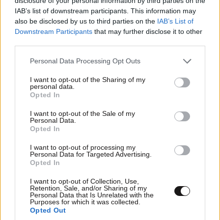
disclosure of your personal information by third parties on the
IAB’s list of downstream participants. This information may
also be disclosed by us to third parties on the
IAB’s List of
Downstream Participants
that may further disclose it to other
third parties.
Please note that this website/app uses one or more Google
Personal Data Processing Opt Outs
services and may gather and store information including but
not limited to your visit or usage behaviour. You may click to
I want to opt-out of the Sharing of my
personal data.
grant or deny consent to Google and its third-party tags to
Opted In
use your data for below specified purposes in below Google
consent section.
I want to opt-out of the Sale of my
Personal Data.
Opted In
I want to opt-out of processing my
Personal Data for Targeted Advertising.
Opted In
I want to opt-out of Collection, Use,
Retention, Sale, and/or Sharing of my
Personal Data that Is Unrelated with the
Purposes for which it was collected.
Opted Out