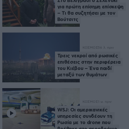
Στο Βελιγράδι ο Ζελένσκι
για πρώτη επίσημη επίσκεψη
– Τι θα συζητήσει με τον
Βούτσιτς
ΚΟΣΜΟΣ
56 λ. πριν
Τρεις νεκροί από ρωσικές
επιθέσεις στην περιφέρεια
του Κιέβου – Ένα παιδί
μεταξύ των θυμάτων
ΚΟΣΜΟΣ
1 ω. πριν
WSJ: Οι αμερικανικές
υπηρεσίες συνδέουν τη
Ρωσία με το drone που
βρέθηκε στο αεροδρόμιο