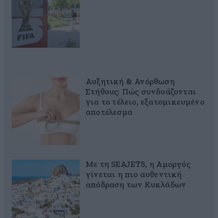
Αυξητική & Ανόρθωση
Στήθους: Πώς συνδυάζονται
για το τέλειο, εξατομικευμένο
αποτέλεσμα
Με τη SEAJETS, η Αμοργός
γίνεται η πιο αυθεντική
απόδραση των Κυκλάδων