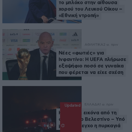
το μπλόκο στην αίθουσα
χορού του Λευκού Οίκου –
«Εθνική ντροπή»
ΑΘΛΗΤΙΚΑ
2 ω. πριν
Νέες «φωτιές» για
Ινφαντίνο: Η UEFA πλήρωσε
εξαψήφιο ποσό σε γυναίκα
που φέρεται να είχε σχέση
ΕΛΛΑΔΑ
1 ω. πριν
Updated
Καλύτερη εικόνα από τη
φωτιά στο Βελεστίνο – Υπό
μερικό έλεγχο η πυρκαγιά