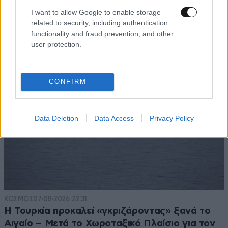
Το φαραωνικών διαστάσεων κτίριο που χτίζει ο
I want to allow Google to enable storage
Έλον Μασκ λέγεται Terafab και θα κοστίσει 16,8
related to security, including authentication
δισ. δολάρια
functionality and fraud prevention, and other
user protection.
CONFIRM
Data Deletion
Data Access
Privacy Policy
ΚΟΣΜΟΣ
07·08·2026 22:31
Η Τουρκία προκαλεί «γκριζάροντας» ξανά το
Αιγαίο – Μετά το Χωροταξικό Πλαίσιο για τον