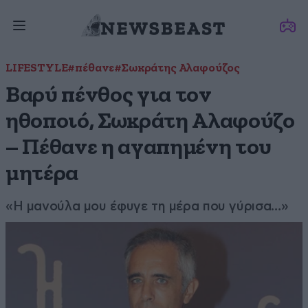
LIFESTYLE
#πέθανε
#Σωκράτης Αλαφούζος
Βαρύ πένθος για τον
ηθοποιό, Σωκράτη Αλαφούζο
– Πέθανε η αγαπημένη του
μητέρα
«Η μανούλα μου έφυγε τη μέρα που γύρισα…»