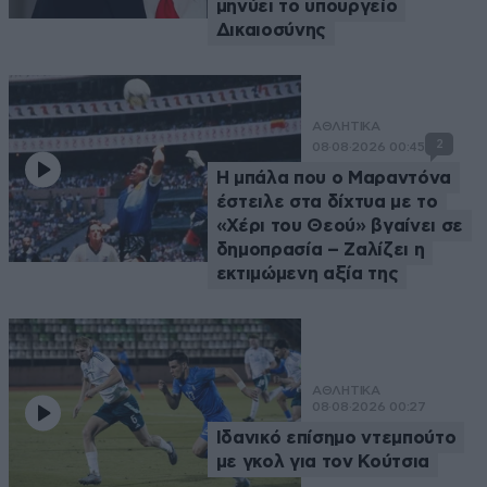
μηνύει το υπουργείο
Δικαιοσύνης
ΑΘΛΗΤΙΚΑ
2
08·08·2026 00:45
Η μπάλα που ο Μαραντόνα
έστειλε στα δίχτυα με το
«Χέρι του Θεού» βγαίνει σε
δημοπρασία – Ζαλίζει η
εκτιμώμενη αξία της
ΑΘΛΗΤΙΚΑ
08·08·2026 00:27
Ιδανικό επίσημο ντεμπούτο
με γκολ για τον Κούτσια