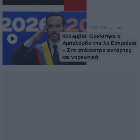
ΚΟΣΜΟΣ
3 ω. πριν
Κολομβία: Ορκίστηκε ο
Αμπελάρδο ντε λα Εσπριέγια
– Στο στόχαστρο αντάρτες
και ναρκωτικά