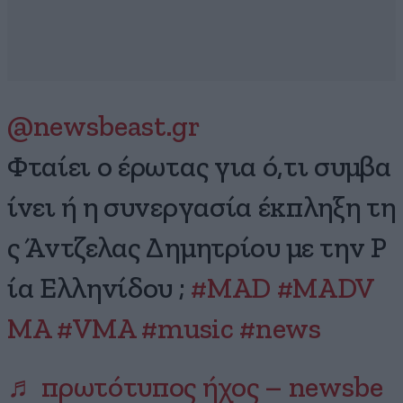
@newsbeast.gr
Φταίει ο έρωτας για ό,τι συμβα
ίνει ή η συνεργασία έκπληξη τη
ς Άντζελας Δημητρίου με την Ρ
ία Ελληνίδου ;
#MAD
#MADV
MA
#VMA
#music
#news
♬ πρωτότυπος ήχος – newsbe