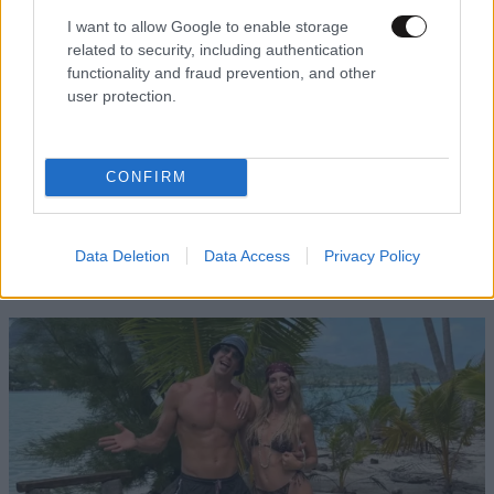
I want to allow Google to enable storage
related to security, including authentication
functionality and fraud prevention, and other
user protection.
CONFIRM
ΟΙΚΟΝΟΜΙΑ
08·08·2026 13:03
Ποιοι φορολογούμενοι θα λάβουν email ή
τηλεφώνημα από την ΑΑΔΕ για φορολογικές
Data Deletion
Data Access
Privacy Policy
εκκρεμότητες