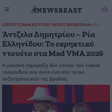
LIFESTYLE
#MAD VIDEO MUSIC AWARDS
#Άντζελα Δη
Άντζελα Δημητρίου – Ρία
Ελληνίδου: Το εκρηκτικό
ντουέτο στα Mad VMA 2026
Η μουσική σύμπραξη δύο γενιών του λαϊκού
τραγουδιού που έγινε ένα από τα πιο
συζητημένα acts της βραδιάς