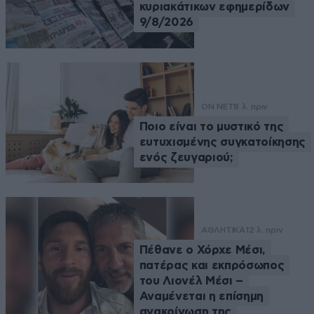
κυριακάτικων εφημερίδων
9/8/2026
ON NET
8 λ. πριν
Ποιο είναι το μυστικό της
ευτυχισμένης συγκατοίκησης
ενός ζευγαριού;
ΑΘΛΗΤΙΚΑ
12 λ. πριν
Πέθανε ο Χόρχε Μέσι,
πατέρας και εκπρόσωπος
του Λιονέλ Μέσι –
Αναμένεται η επίσημη
ανακοίνωση της