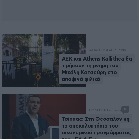
ΑΘΛΗΤΙΚΑ
48 λ. πριν
ΑΕΚ και Athens Kallithea θα
τιμήσουν τη μνήμη του
Μιχάλη Κατσούρη στο
αποψινό φιλικό
8
ΠΟΛΙΤΙΚΗ
1 ω. πριν
Τσίπρας: Στη Θεσσαλονίκη
τα αποκαλυπτήρια του
οικονομικού προγράμματος