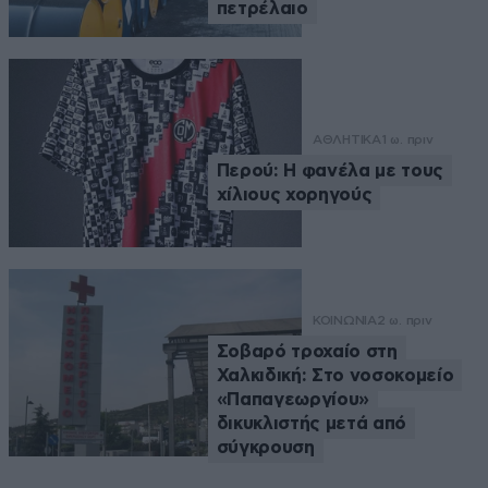
πετρέλαιο
ΑΘΛΗΤΙΚΑ
1 ω. πριν
Περού: Η φανέλα με τους
χίλιους χορηγούς
ΚΟΙΝΩΝΙΑ
2 ω. πριν
Σοβαρό τροχαίο στη
Χαλκιδική: Στο νοσοκομείο
«Παπαγεωργίου»
δικυκλιστής μετά από
σύγκρουση