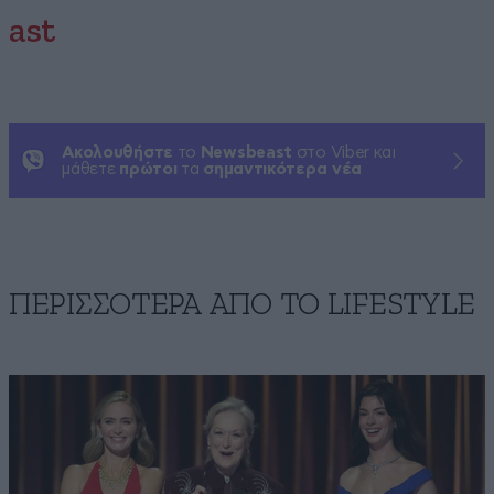
ast
Ακολουθήστε
το
Newsbeast
στο Viber και
μάθετε
πρώτοι
τα
σημαντικότερα νέα
ΠΕΡΙΣΣΟΤΕΡΑ ΑΠΟ ΤΟ LIFESTYLE