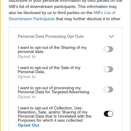
disclosure of your personal information by third parties on the
IAB’s list of downstream participants. This information may
also be disclosed by us to third parties on the
IAB’s List of
Downstream Participants
that may further disclose it to other
third parties.
Please note that this website/app uses one or more Google
Personal Data Processing Opt Outs
services and may gather and store information including but
not limited to your visit or usage behaviour. You may click to
I want to opt-out of the Sharing of my
personal data.
grant or deny consent to Google and its third-party tags to
Opted In
use your data for below specified purposes in below Google
consent section.
I want to opt-out of the Sale of my
Personal Data.
Opted In
I want to opt-out of processing my
Personal Data for Targeted Advertising.
Opted In
I want to opt-out of Collection, Use,
Retention, Sale, and/or Sharing of my
Personal Data that Is Unrelated with the
Purposes for which it was collected.
Opted Out